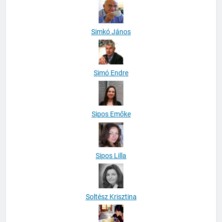
Simkó János
Simó Endre
Sipos Emőke
Sipos Lilla
Soltész Krisztina