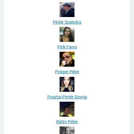
Pintér Szabolcs
Pirik Fanni
Popper Péter
Pusztai-Pintér Szonja
Rátky Péter