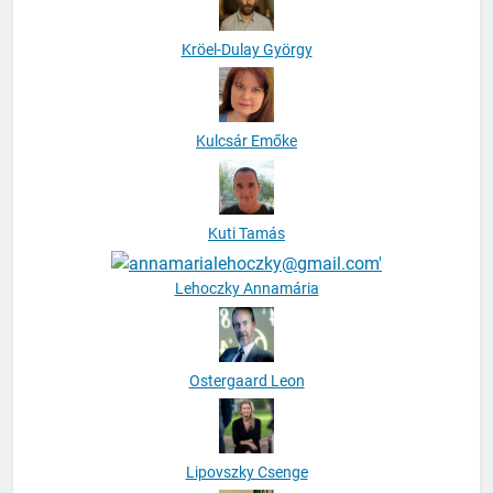
Kröel-Dulay György
Kulcsár Emőke
Kuti Tamás
Lehoczky Annamária
Ostergaard Leon
Lipovszky Csenge