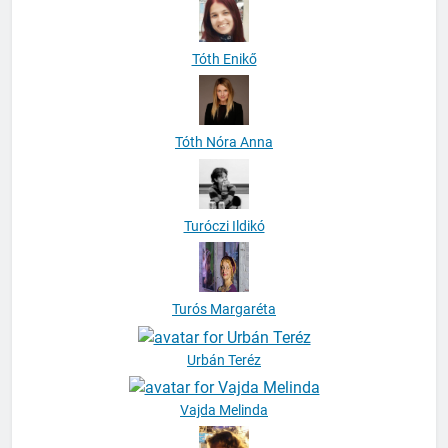
Tóth Enikő
Tóth Nóra Anna
Turóczi Ildikó
Turós Margaréta
Urbán Teréz
Vajda Melinda