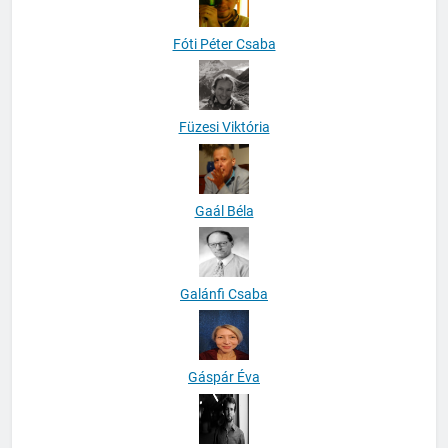
Fóti Péter Csaba
Füzesi Viktória
Gaál Béla
Galánfi Csaba
Gáspár Éva