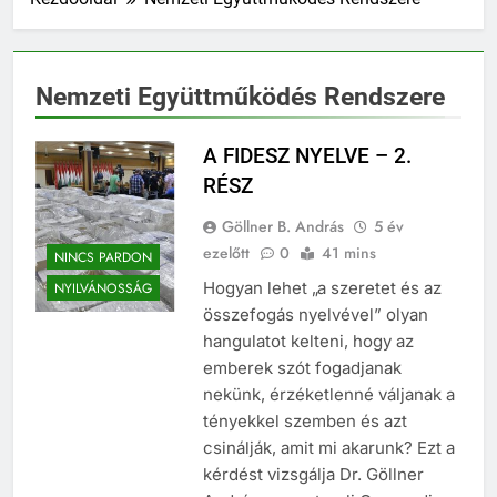
Nemzeti Együttműködés Rendszere
A FIDESZ NYELVE – 2.
RÉSZ
Göllner B. András
5 év
ezelőtt
0
41 mins
NINCS PARDON
Hogyan lehet „a szeretet és az
NYILVÁNOSSÁG
összefogás nyelvével” olyan
hangulatot kelteni, hogy az
emberek szót fogadjanak
nekünk, érzéketlenné váljanak a
tényekkel szemben és azt
csinálják, amit mi akarunk? Ezt a
kérdést vizsgálja Dr. Göllner