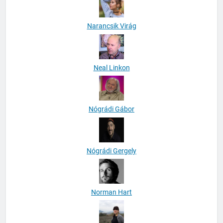
Narancsik Virág
Neal Linkon
Nógrádi Gábor
Nógrádi Gergely
Norman Hart