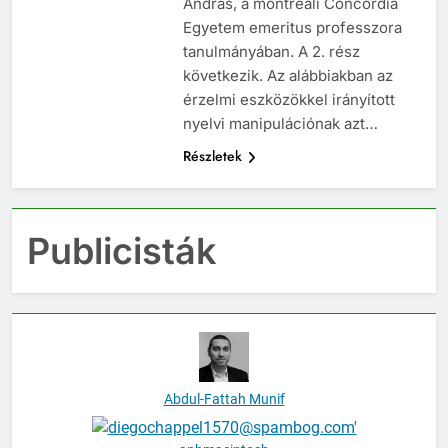
András, a montreali Concordia
Egyetem emeritus professzora
tanulmányában. A 2. rész
következik. Az alábbiakban az
érzelmi eszközökkel irányított
nyelvi manipulációnak azt…
Részletek
Publicisták
Abdul-Fattah Munif