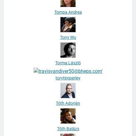
Tompa Andrea
Tony Wu
Torma László
torytimperley
Tóth Adorján
Tóth Balázs