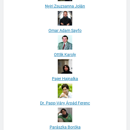
Nyiri Zsuzsanna Jolán
Omar Adam Sayfo
Ottlik Karoly
Pajer Hajnalka
Dr. Papp-Váry Árpád Ferenc
Parászka Boróka