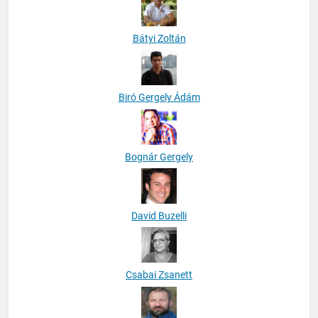
Bátyi Zoltán
Biró Gergely Ádám
Bognár Gergely
David Buzelli
Csabai Zsanett