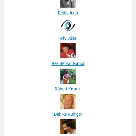
Rejtő Jenő
Rév Júlia
Réz Betyár Gábor
Róbert Katalin
Dahlke Rüdiger