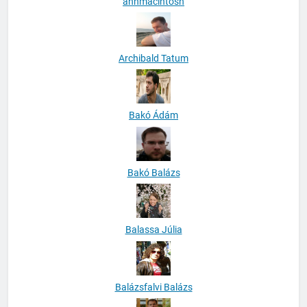
anhmacintosh
Archibald Tatum
Bakó Ádám
Bakó Balázs
Balassa Júlia
Balázsfalvi Balázs