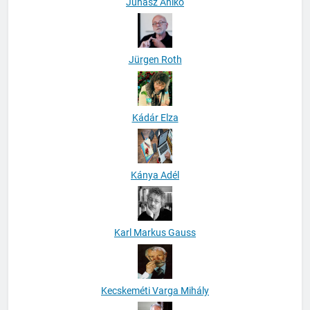
Juhász Anikó
Jürgen Roth
Kádár Elza
Kánya Adél
Karl Markus Gauss
Kecskeméti Varga Mihály