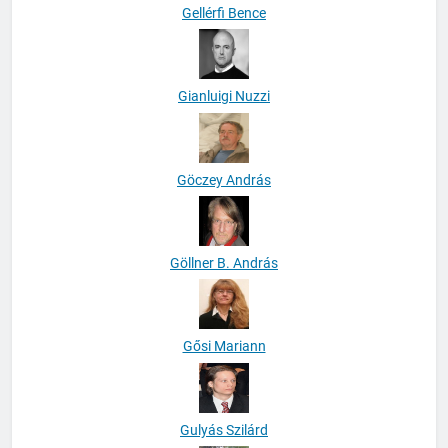
Gellérfi Bence
Gianluigi Nuzzi
Göczey András
Göllner B. András
Gősi Mariann
Gulyás Szilárd