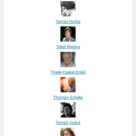
Tamás Dorka
Teket Regina
Thiele-Csekei Enikő
Thomas Achelis
Tomáš Vašut