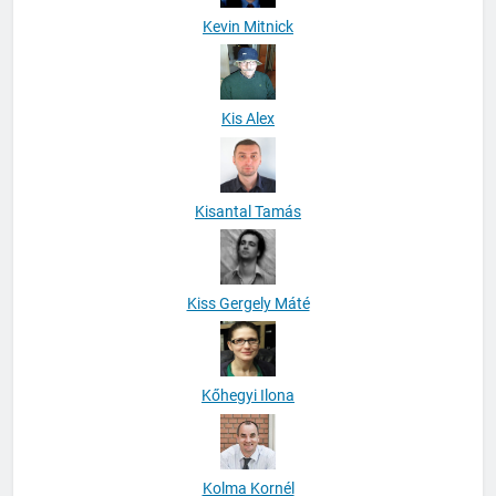
Kevin Mitnick
Kis Alex
Kisantal Tamás
Kiss Gergely Máté
Kőhegyi Ilona
Kolma Kornél