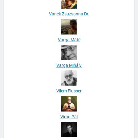
Vanek Zsuzsanna Dr.
Varga Máté
Varga Mihály
Vilem Flusser
Virág Pál