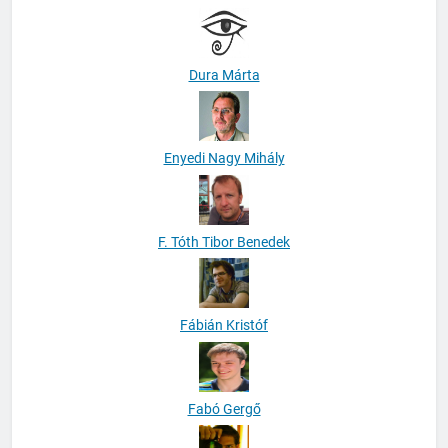
Dura Márta
Enyedi Nagy Mihály
F. Tóth Tibor Benedek
Fábián Kristóf
Fabó Gergő