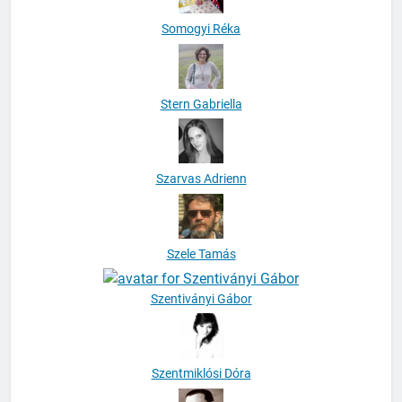
Somogyi Réka
Stern Gabriella
Szarvas Adrienn
Szele Tamás
Szentiványi Gábor
Szentmiklósi Dóra