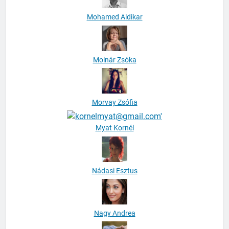
Mohamed Aldikar
Molnár Zsóka
Morvay Zsófia
Myat Kornél
Nádasi Esztus
Nagy Andrea