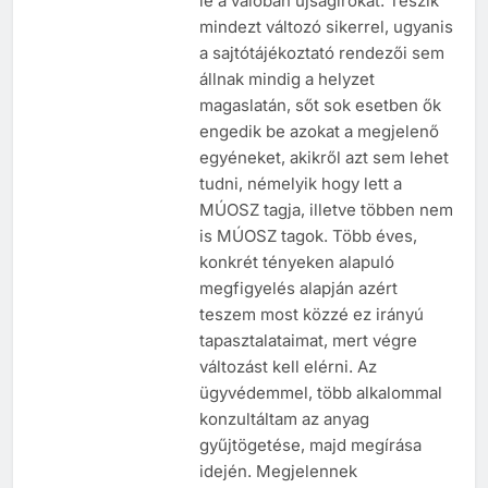
le a valóban újságírókat. Teszik
mindezt változó sikerrel, ugyanis
a sajtótájékoztató rendezői sem
állnak mindig a helyzet
magaslatán, sőt sok esetben ők
engedik be azokat a megjelenő
egyéneket, akikről azt sem lehet
tudni, némelyik hogy lett a
MÚOSZ tagja, illetve többen nem
is MÚOSZ tagok. Több éves,
konkrét tényeken alapuló
megfigyelés alapján azért
teszem most közzé ez irányú
tapasztalataimat, mert végre
változást kell elérni. Az
ügyvédemmel, több alkalommal
konzultáltam az anyag
gyűjtögetése, majd megírása
idején. Megjelennek