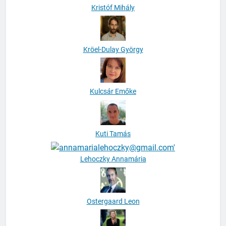
Kristóf Mihály
Kröel-Dulay György
Kulcsár Emőke
Kuti Tamás
Lehoczky Annamária
Ostergaard Leon