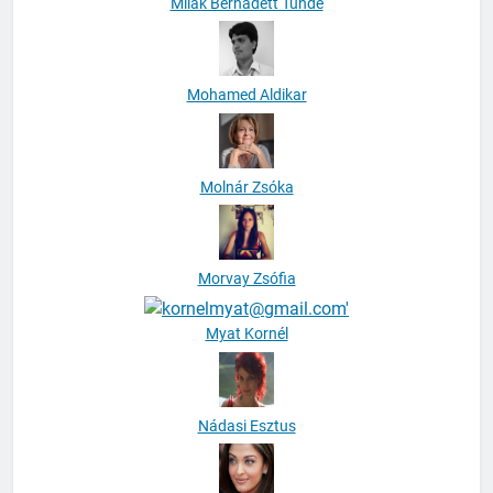
Milák Bernadett Tünde
Mohamed Aldikar
Molnár Zsóka
Morvay Zsófia
Myat Kornél
Nádasi Esztus