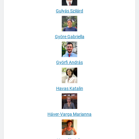
Gulyás Szilárd
Györe Gabriella
Györfi András
Havas Katalin
Háver-Varga Marianna