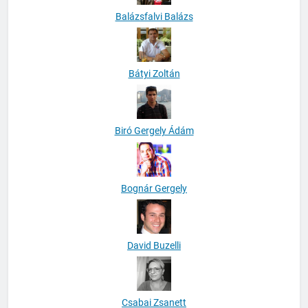
Balázsfalvi Balázs
Bátyi Zoltán
Biró Gergely Ádám
Bognár Gergely
David Buzelli
Csabai Zsanett