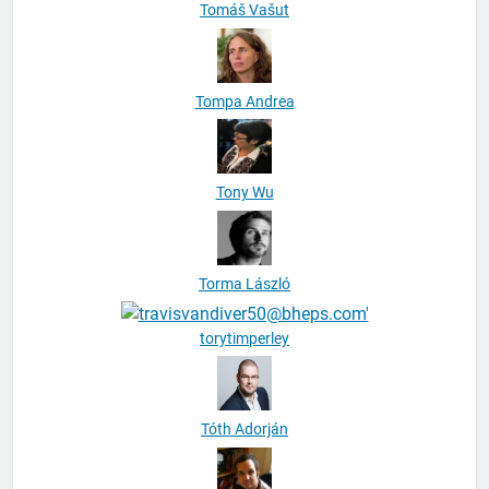
Tomáš Vašut
Tompa Andrea
Tony Wu
Torma László
torytimperley
Tóth Adorján