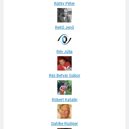
Rátky Péter
Rejtő Jenő
Rév Júlia
Réz Betyár Gábor
Róbert Katalin
Dahlke Rüdiger