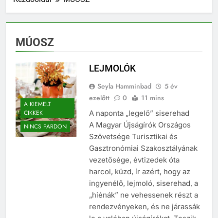
MÚOSZ
LEJMOLÓK
Seyla Hamminbad
5 év
ezelőtt
0
11 mins
A KIEMELT
CIKKEK
A naponta „legelő” siserehad
A Magyar Újságírók Országos
NINCS PARDON
Szövetsége Turisztikai és
Gasztronómiai Szakosztályának
vezetősége, évtizedek óta
harcol, küzd, ír azért, hogy az
ingyenélő, lejmoló, siserehad, a
„hiénák” ne vehessenek részt a
rendezvényeken, és ne járassák