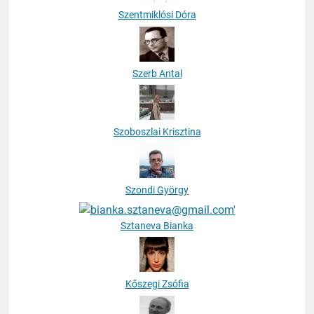
Szentmiklósi Dóra
Szerb Antal
Szoboszlai Krisztina
Szondi György
Sztaneva Bianka
Kőszegi Zsófia