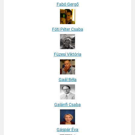
Fabó Gergő
Fóti Péter Csaba
Füzesi Viktória
Gaál Béla
Galánfi Csaba
Gáspár Éva