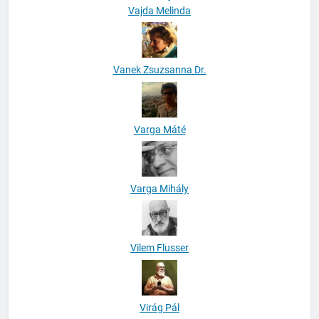
Vajda Melinda
Vanek Zsuzsanna Dr.
Varga Máté
Varga Mihály
Vilem Flusser
Virág Pál