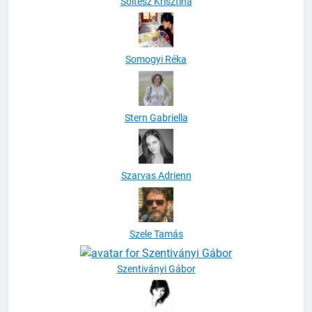
Soltész Krisztina
Somogyi Réka
Stern Gabriella
Szarvas Adrienn
Szele Tamás
Szentiványi Gábor