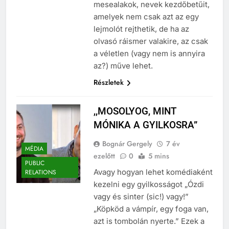
mesealakok, nevek kezdőbetűit,
amelyek nem csak azt az egy
lejmolót rejthetik, de ha az
olvasó ráismer valakire, az csak
a véletlen (vagy nem is annyira
az?) műve lehet.
Részletek
,,MOSOLYOG, MINT
MÓNIKA A GYILKOSRA”
Bognár Gergely
7 év
MÉDIA
ezelőtt
0
5 mins
PUBLIC
Avagy hogyan lehet komédiaként
RELATIONS
kezelni egy gyilkosságot „Ózdi
vagy és sinter (sic!) vagy!”
„Köpköd a vámpír, egy foga van,
azt is tombolán nyerte.” Ezek a