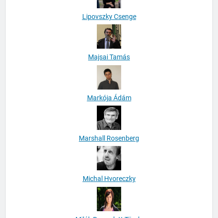
Lipovszky Csenge
Majsai Tamás
Markója Ádám
Marshall Rosenberg
Michal Hvoreczky