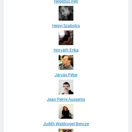
Hegedüs Irén
Hegyi Szabolcs
Horváth Erika
Járvás Péter
Jean Pierre Aussems
Judith Waldvogel-Bencze