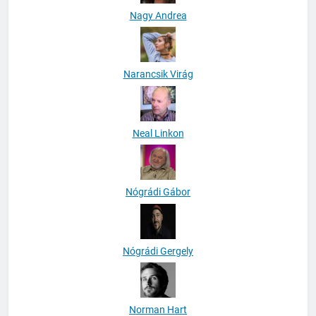
Nagy Andrea
Narancsik Virág
Neal Linkon
Nógrádi Gábor
Nógrádi Gergely
Norman Hart