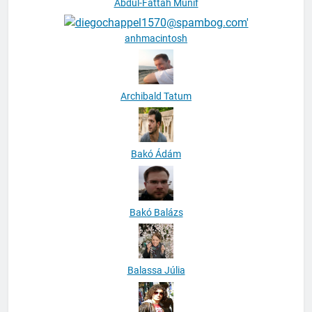
Abdul-Fattah Munif
anhmacintosh
Archibald Tatum
Bakó Ádám
Bakó Balázs
Balassa Júlia