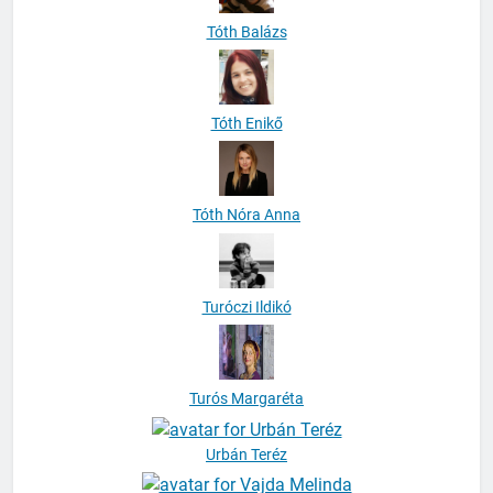
Tóth Balázs
Tóth Enikő
Tóth Nóra Anna
Turóczi Ildikó
Turós Margaréta
Urbán Teréz