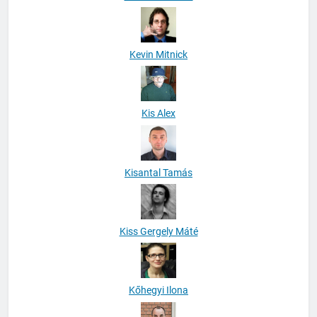
Kevin Mitnick
Kis Alex
Kisantal Tamás
Kiss Gergely Máté
Kőhegyi Ilona