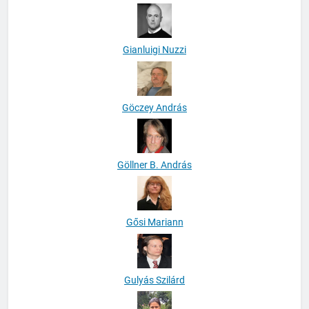
Gianluigi Nuzzi
Göczey András
Göllner B. András
Gősi Mariann
Gulyás Szilárd