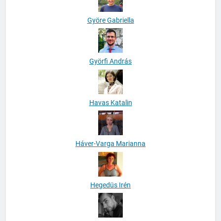
Györe Gabriella
Györfi András
Havas Katalin
Háver-Varga Marianna
Hegedüs Irén