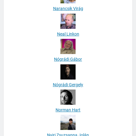
Narancsik Virág
Neal Linkon
Nógrádi Gábor
Nógrádi Gergely
Norman Hart
Nyiri Zsuzsanna Jolán