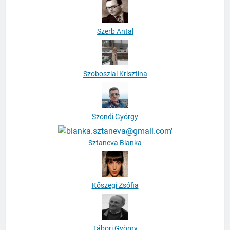
Szerb Antal
Szoboszlai Krisztina
Szondi György
Sztaneva Bianka
Kőszegi Zsófia
Tábori György