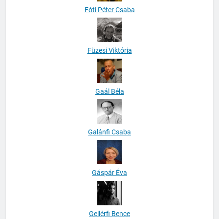
Fóti Péter Csaba
Füzesi Viktória
Gaál Béla
Galánfi Csaba
Gáspár Éva
Gellérfi Bence