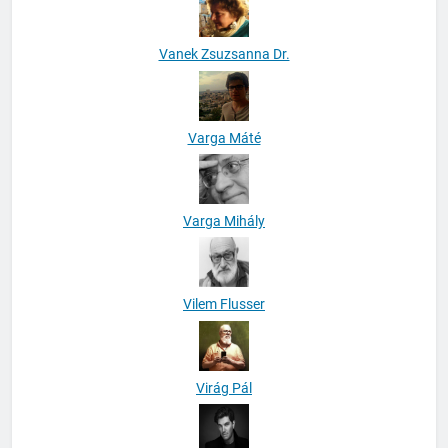
Vanek Zsuzsanna Dr.
Varga Máté
Varga Mihály
Vilem Flusser
Virág Pál
William Stanbury