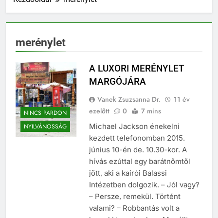
merénylet
A LUXORI MERÉNYLET
MARGÓJÁRA
Vanek Zsuzsanna Dr.
11 év
ezelőtt
0
7 mins
NINCS PARDON
Michael Jackson énekelni
NYILVÁNOSSÁG
kezdett telefonomban 2015.
június 10-én de. 10.30-kor. A
hívás ezúttal egy barátnőmtől
jött, aki a kairói Balassi
Intézetben dolgozik. – Jól vagy?
– Persze, remekül. Történt
valami? – Robbantás volt a