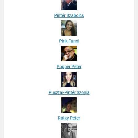
Pintér Szabolcs
Pirik Fanni
Popper Péter
Pusztai-Pintér Szonja
Rátky Péter