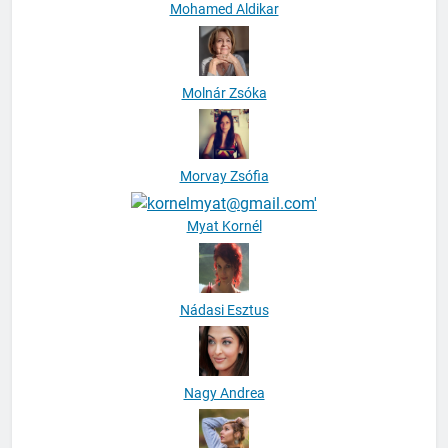
Mohamed Aldikar
Molnár Zsóka
Morvay Zsófia
Myat Kornél
Nádasi Esztus
Nagy Andrea