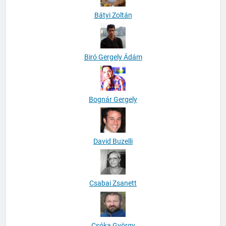
Bátyi Zoltán
Biró Gergely Ádám
Bognár Gergely
David Buzelli
Csabai Zsanett
Csóka György