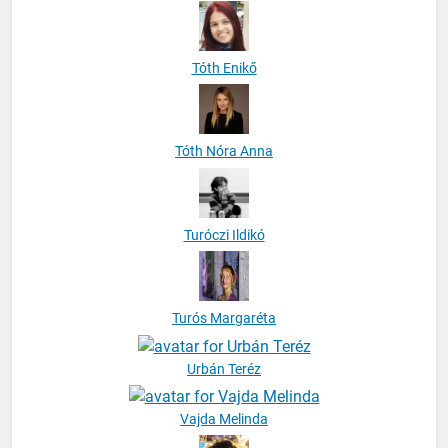
Tóth Enikő
Tóth Nóra Anna
Turóczi Ildikó
Turós Margaréta
Urbán Teréz
Vajda Melinda