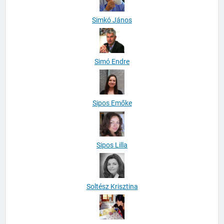
Simkó János
Simó Endre
Sipos Emőke
Sipos Lilla
Soltész Krisztina