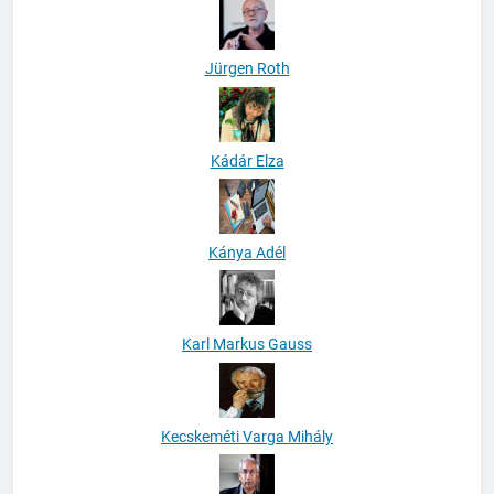
Jürgen Roth
Kádár Elza
Kánya Adél
Karl Markus Gauss
Kecskeméti Varga Mihály