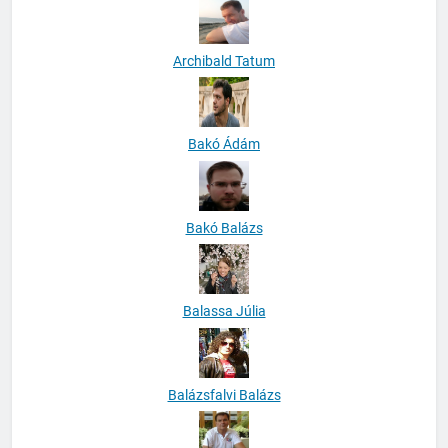
Archibald Tatum
Bakó Ádám
Bakó Balázs
Balassa Júlia
Balázsfalvi Balázs