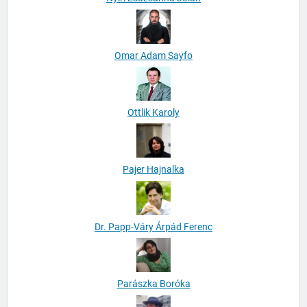
Omar Adam Sayfo
Ottlik Karoly
Pajer Hajnalka
Dr. Papp-Váry Árpád Ferenc
Parászka Boróka