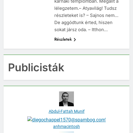
karnaki templomban. Megállt a
lélegzetem.– Atyavilág! Tudsz
részleteket is? – Sajnos nem…
De aggódtunk érted, hiszen
sokat jársz oda. – Itthon…
Részletek
Publicisták
Abdul-Fattah Munif
anhmacintosh