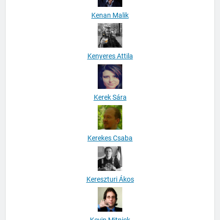
Kenan Malik
Kenyeres Attila
Kerek Sára
Kerekes Csaba
Kereszturi Ákos
Kevin Mitnick