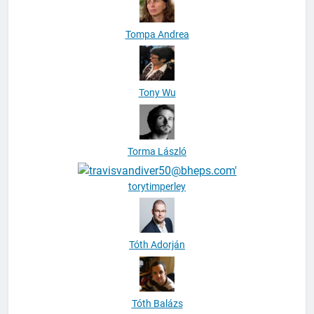
Tompa Andrea
Tony Wu
Torma László
torytimperley
Tóth Adorján
Tóth Balázs