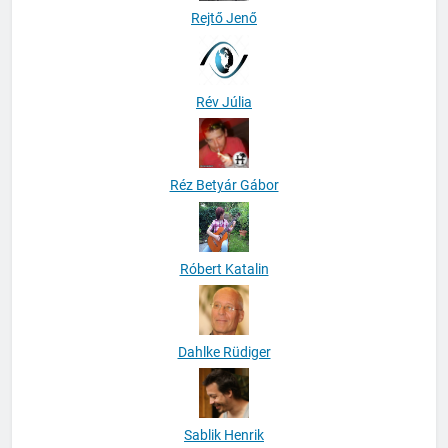
Rejtő Jenő
Rév Júlia
Réz Betyár Gábor
Róbert Katalin
Dahlke Rüdiger
Sablik Henrik