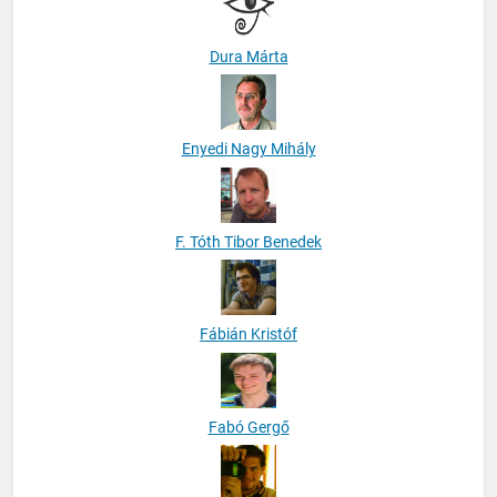
Dura Márta
Enyedi Nagy Mihály
F. Tóth Tibor Benedek
Fábián Kristóf
Fabó Gergő