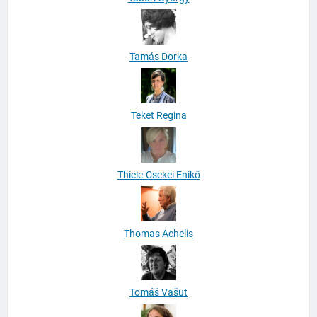
Tamás Dorka
Teket Regina
Thiele-Csekei Enikő
Thomas Achelis
Tomáš Vašut