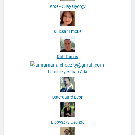
Kröel-Dulay György
Kulcsár Emőke
Kuti Tamás
Lehoczky Annamária
Ostergaard Leon
Lipovszky Csenge