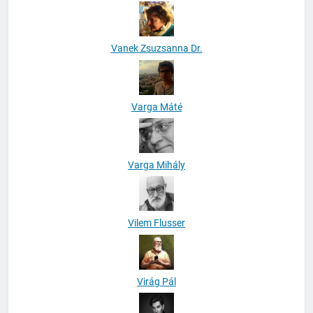
Vanek Zsuzsanna Dr.
Varga Máté
Varga Mihály
Vilem Flusser
Virág Pál