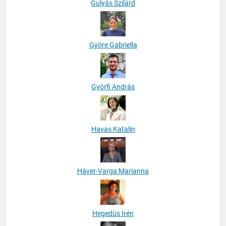
Gulyás Szilárd
Györe Gabriella
Györfi András
Havas Katalin
Háver-Varga Marianna
Hegedüs Irén