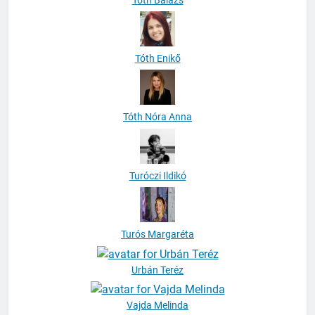
Tóth Enikő
Tóth Nóra Anna
Turóczi Ildikó
Turós Margaréta
Urbán Teréz
Vajda Melinda