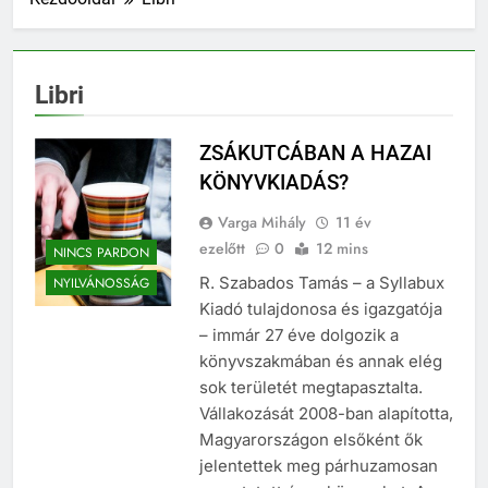
Libri
ZSÁKUTCÁBAN A HAZAI
KÖNYVKIADÁS?
Varga Mihály
11 év
ezelőtt
0
12 mins
NINCS PARDON
R. Szabados Tamás – a Syllabux
NYILVÁNOSSÁG
Kiadó tulajdonosa és igazgatója
– immár 27 éve dolgozik a
könyvszakmában és annak elég
sok területét megtapasztalta.
Vállakozását 2008-ban alapította,
Magyarországon elsőként ők
jelentettek meg párhuzamosan