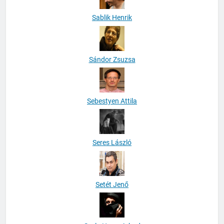
Sablik Henrik
Sándor Zsuzsa
Sebestyen Attila
Seres László
Setét Jenő