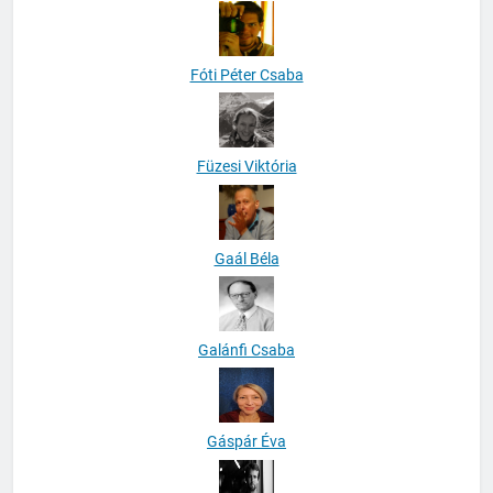
Fóti Péter Csaba
Füzesi Viktória
Gaál Béla
Galánfi Csaba
Gáspár Éva