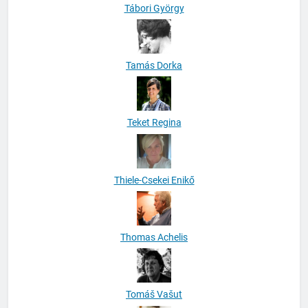
Tábori György
Tamás Dorka
Teket Regina
Thiele-Csekei Enikő
Thomas Achelis
Tomáš Vašut