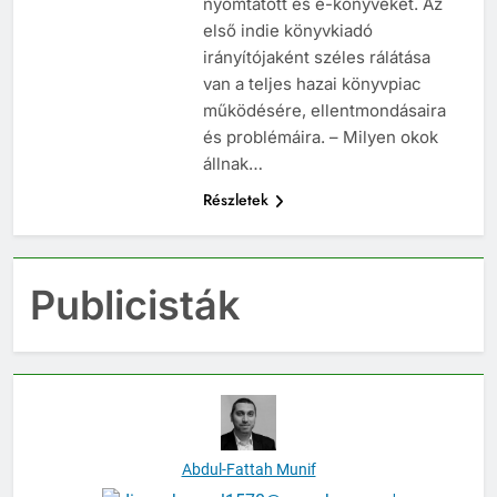
nyomtatott és e-könyveket. Az
első indie könyvkiadó
irányítójaként széles rálátása
van a teljes hazai könyvpiac
működésére, ellentmondásaira
és problémáira. – Milyen okok
állnak…
Részletek
Publicisták
Abdul-Fattah Munif