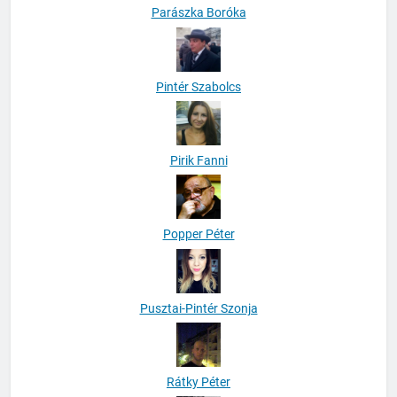
Parászka Boróka
Pintér Szabolcs
Pirik Fanni
Popper Péter
Pusztai-Pintér Szonja
Rátky Péter