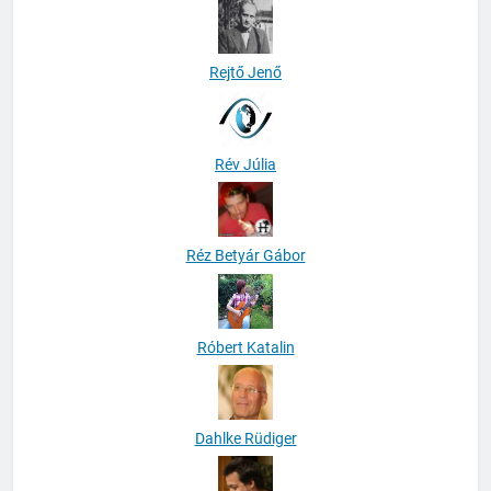
Rejtő Jenő
Rév Júlia
Réz Betyár Gábor
Róbert Katalin
Dahlke Rüdiger