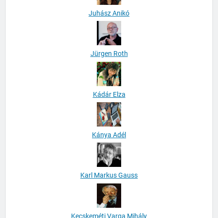
Juhász Anikó
Jürgen Roth
Kádár Elza
Kánya Adél
Karl Markus Gauss
Kecskeméti Varga Mihály