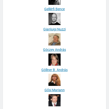
Gellérfi Bence
Gianluigi Nuzzi
Göczey András
Göllner B. András
Gősi Mariann