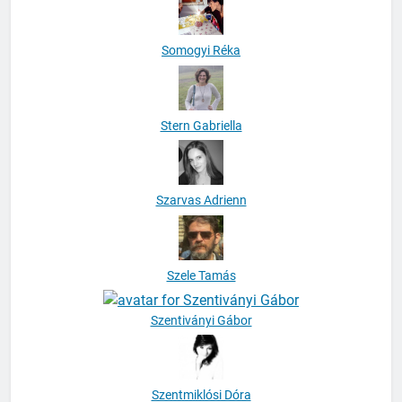
Somogyi Réka
Stern Gabriella
Szarvas Adrienn
Szele Tamás
Szentiványi Gábor
Szentmiklósi Dóra