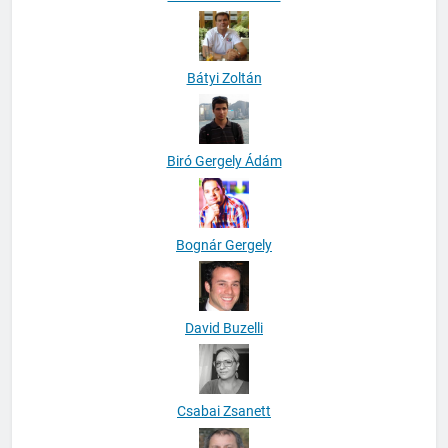
Bátyi Zoltán
Biró Gergely Ádám
Bognár Gergely
David Buzelli
Csabai Zsanett