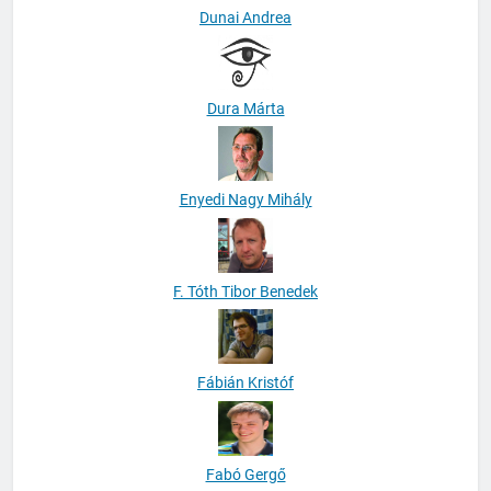
Dunai Andrea
Dura Márta
Enyedi Nagy Mihály
F. Tóth Tibor Benedek
Fábián Kristóf
Fabó Gergő