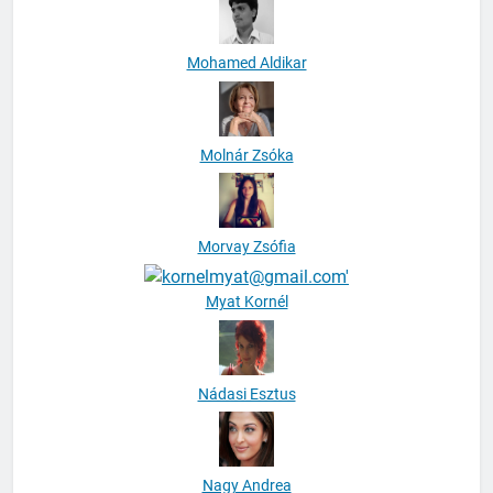
Mohamed Aldikar
Molnár Zsóka
Morvay Zsófia
Myat Kornél
Nádasi Esztus
Nagy Andrea