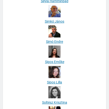
Seyla Hamminbad
Simkó János
Simó Endre
Sipos Emőke
Sipos Lilla
Soltész Krisztina