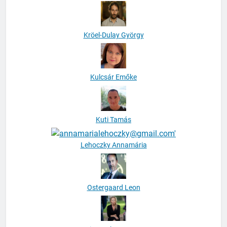
Kröel-Dulay György
Kulcsár Emőke
Kuti Tamás
Lehoczky Annamária
Ostergaard Leon