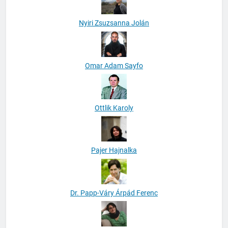
Nyiri Zsuzsanna Jolán
Omar Adam Sayfo
Ottlik Karoly
Pajer Hajnalka
Dr. Papp-Váry Árpád Ferenc