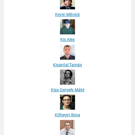
Kevin Mitnick
Kis Alex
Kisantal Tamás
Kiss Gergely Máté
Kőhegyi Ilona