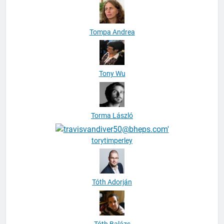
Tompa Andrea
Tony Wu
Torma László
torytimperley
Tóth Adorján
Tóth Balázs