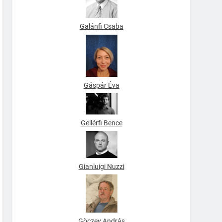
Galánfi Csaba
Gáspár Éva
Gellérfi Bence
Gianluigi Nuzzi
Göczey András