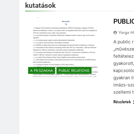
kutatások
PUBLI
Varga M
A public 
„művészet
feltétele
gyakorolt
kapcsolód
A PR-SZAKMA
PUBLIC RELATIONS
gyakran i
imázs-sz
szellemi t
Részletek