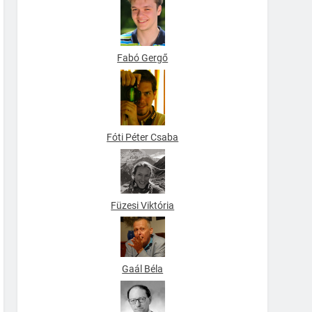
Fabó Gergő
Fóti Péter Csaba
Füzesi Viktória
Gaál Béla