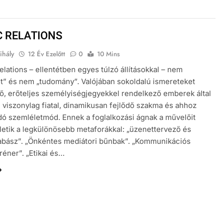
C RELATIONS
ihály
12 Év Ezelőtt
0
10 Mins
relations – ellentétben egyes túlzó állításokkal – nem
” és nem „tudomány”. Valójában sokoldalú ismereteket
ző, erőteljes személyiségjegyekkel rendelkező emberek által
, viszonylag fiatal, dinamikusan fejlődő szakma és ahhoz
ó szemléletmód. Ennek a foglalkozási ágnak a művelőit
lletik a legkülönösebb metaforákkal: „üzenettervező és
abász”. „Önkéntes mediátori bűnbak”. „Kommunikációs
réner”. „Etikai és…