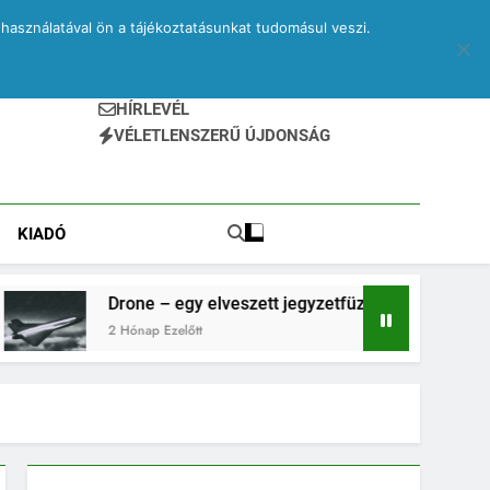
használatával ön a tájékoztatásunkat tudomásul veszi.
HÍRLEVÉL
VÉLETLENSZERŰ ÚJDONSÁG
KIADÓ
Drone – egy elveszett jegyzetfüzet kitépett lapjai
2 Hónap Ezelőtt