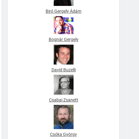
Biró Gergely Ádám
Bognár Gergely
David Buzelli
Csabai Zsanett
Csóka György