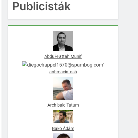
Publicisták
Abdul-Fattah Munif
anhmacintosh
Archibald Tatum
Bakó Ádám