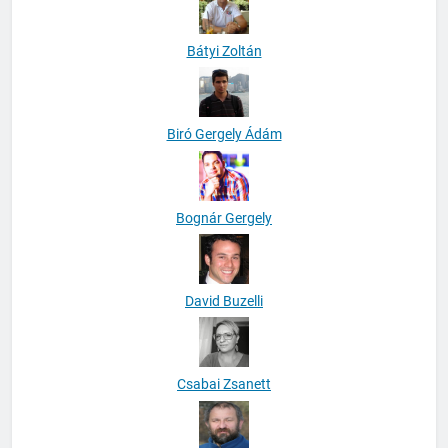
Bátyi Zoltán
Biró Gergely Ádám
Bognár Gergely
David Buzelli
Csabai Zsanett