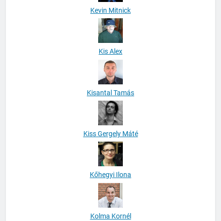
Kevin Mitnick
Kis Alex
Kisantal Tamás
Kiss Gergely Máté
Kőhegyi Ilona
Kolma Kornél