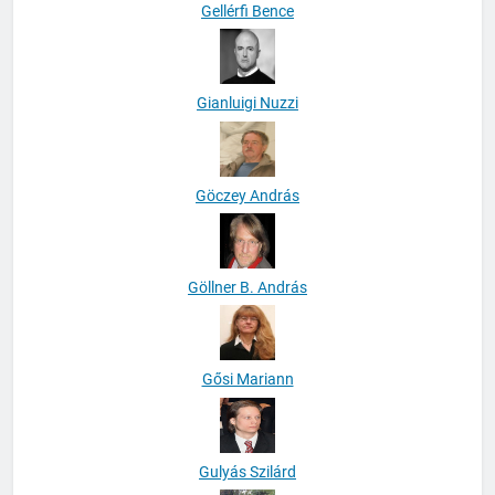
Gellérfi Bence
Gianluigi Nuzzi
Göczey András
Göllner B. András
Gősi Mariann
Gulyás Szilárd