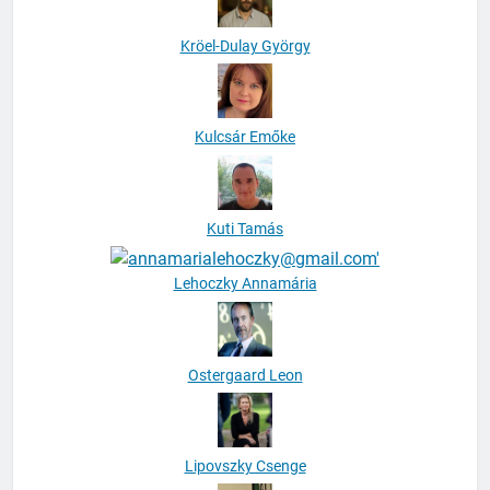
Kröel-Dulay György
Kulcsár Emőke
Kuti Tamás
Lehoczky Annamária
Ostergaard Leon
Lipovszky Csenge