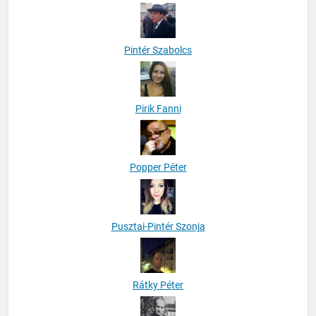
Pintér Szabolcs
Pirik Fanni
Popper Péter
Pusztai-Pintér Szonja
Rátky Péter