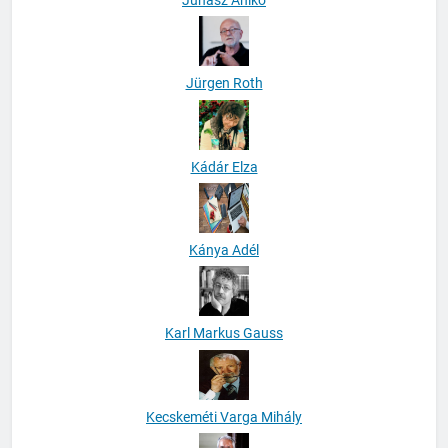
Jürgen Roth
Kádár Elza
Kánya Adél
Karl Markus Gauss
Kecskeméti Varga Mihály