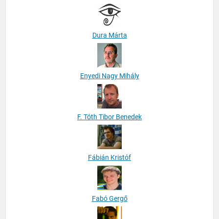
Dura Márta
Enyedi Nagy Mihály
F. Tóth Tibor Benedek
Fábián Kristóf
Fabó Gergő