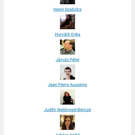
Hegyi Szabolcs
Horváth Erika
Járvás Péter
Jean Pierre Aussems
Judith Waldvogel-Bencze
Juhász Anikó