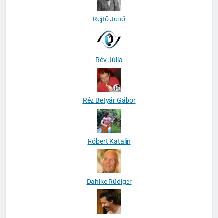
Rejtő Jenő
Rév Júlia
Réz Betyár Gábor
Róbert Katalin
Dahlke Rüdiger