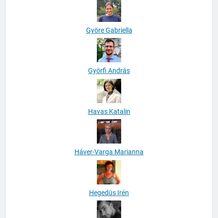
Györe Gabriella
Györfi András
Havas Katalin
Háver-Varga Marianna
Hegedüs Irén