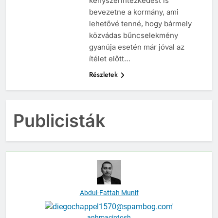
kényszerintézkedést is
bevezetne a kormány, ami
lehetővé tenné, hogy bármely
közvádas bűncselekmény
gyanúja esetén már jóval az
ítélet előtt…
Részletek
Publicisták
Abdul-Fattah Munif
anhmacintosh