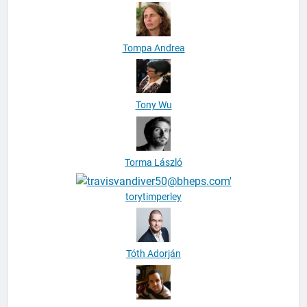
Tompa Andrea
Tony Wu
Torma László
torytimperley
Tóth Adorján
Tóth Balázs