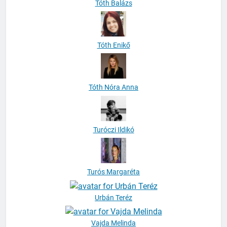
Tóth Enikő
Tóth Nóra Anna
Turóczi Ildikó
Turós Margaréta
Urbán Teréz
Vajda Melinda