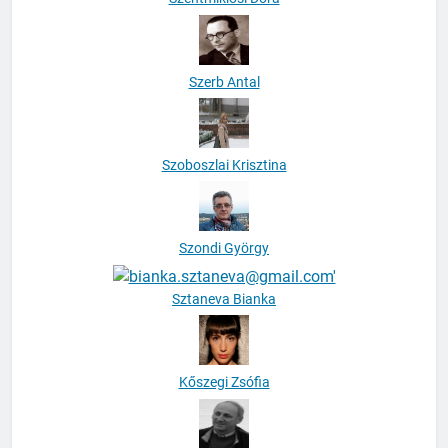
Szerb Antal
Szoboszlai Krisztina
Szondi György
Sztaneva Bianka
Kőszegi Zsófia
Tábori György