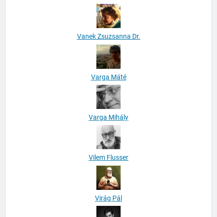
Vanek Zsuzsanna Dr.
Varga Máté
Varga Mihály
Vilem Flusser
Virág Pál