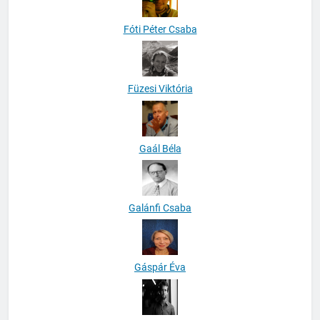
Fóti Péter Csaba
Füzesi Viktória
Gaál Béla
Galánfi Csaba
Gáspár Éva