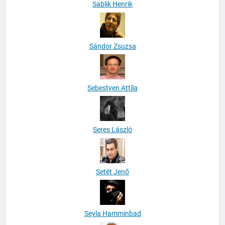
Sablik Henrik
Sándor Zsuzsa
Sebestyen Attila
Seres László
Setét Jenő
Seyla Hamminbad