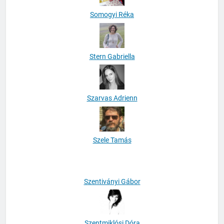
Somogyi Réka
Stern Gabriella
Szarvas Adrienn
Szele Tamás
Szentiványi Gábor
Szentmiklósi Dóra