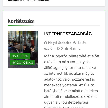
korlátozás
INTERNETSZABADSÁG
Hegyi Szabolcs
14 év
ezelőtt
0
4 mins
HÁLÓTREND
Már a jogerős büntetőítélet előtt
eltávolíttatná a kormány az
NYILVÁNOSSÁG
állítólagos jogsértő tartalmakat
az internetről, és akár még az
adatokhoz való hozzáférést is
megakadályoztatná. Az új Btk.
hatályba lépése miatt esedékes
átmeneti rendelkezések között
ugyanis új büntetőeljárási