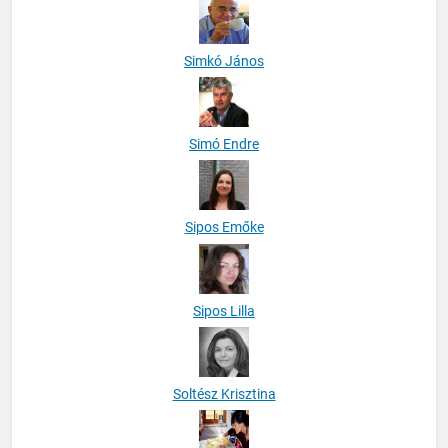
Simkó János
Simó Endre
Sipos Emőke
Sipos Lilla
Soltész Krisztina