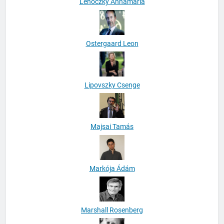
Lehoczky Annamária
Ostergaard Leon
Lipovszky Csenge
Majsai Tamás
Markója Ádám
Marshall Rosenberg