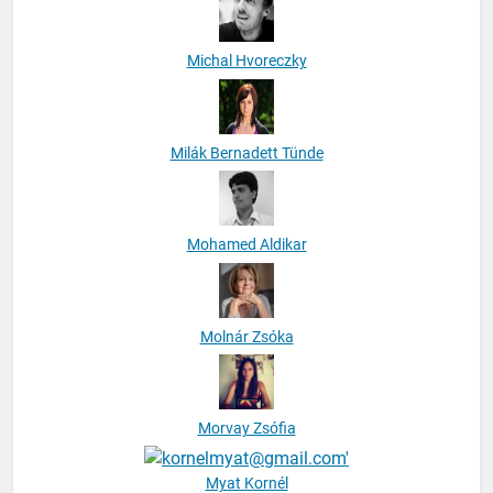
Michal Hvoreczky
Milák Bernadett Tünde
Mohamed Aldikar
Molnár Zsóka
Morvay Zsófia
Myat Kornél