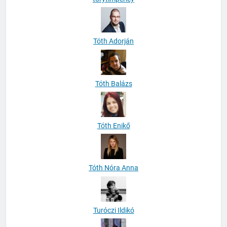
Tóth Adorján
Tóth Balázs
Tóth Enikő
Tóth Nóra Anna
Turóczi Ildikó