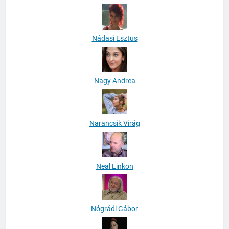
Nádasi Esztus
Nagy Andrea
Narancsik Virág
Neal Linkon
Nógrádi Gábor