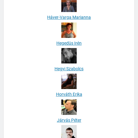
Háver-Varga Marianna
Hegedüs Irén
Hegyi Szabolcs
Horváth Erika
Járvás Péter