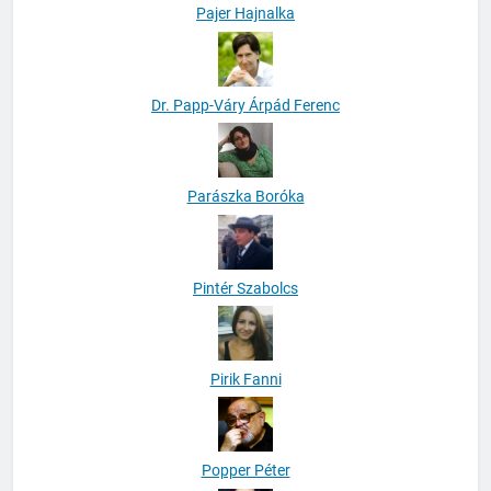
Pajer Hajnalka
Dr. Papp-Váry Árpád Ferenc
Parászka Boróka
Pintér Szabolcs
Pirik Fanni
Popper Péter