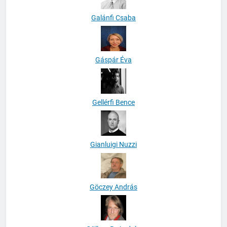
Galánfi Csaba
Gáspár Éva
Gellérfi Bence
Gianluigi Nuzzi
Göczey András