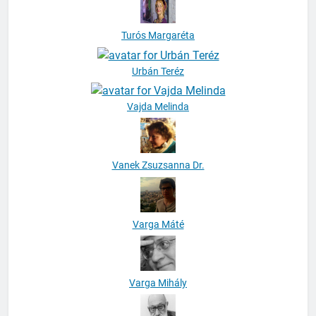
Turós Margaréta
Urbán Teréz
Vajda Melinda
Vanek Zsuzsanna Dr.
Varga Máté
Varga Mihály