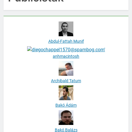
Abdul-Fattah Munif
anhmacintosh
Archibald Tatum
Bakó Ádám
Bakó Balázs