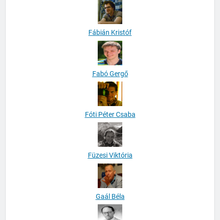
Fábián Kristóf
Fabó Gergő
Fóti Péter Csaba
Füzesi Viktória
Gaál Béla