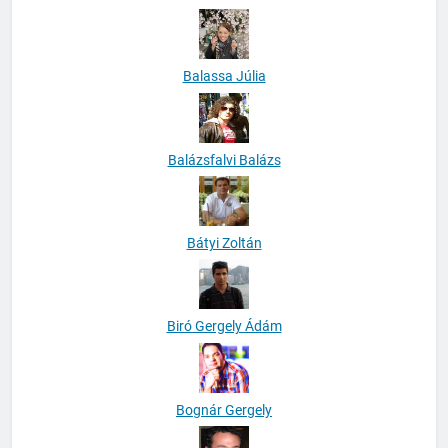
Balassa Júlia
Balázsfalvi Balázs
Bátyi Zoltán
Biró Gergely Ádám
Bognár Gergely