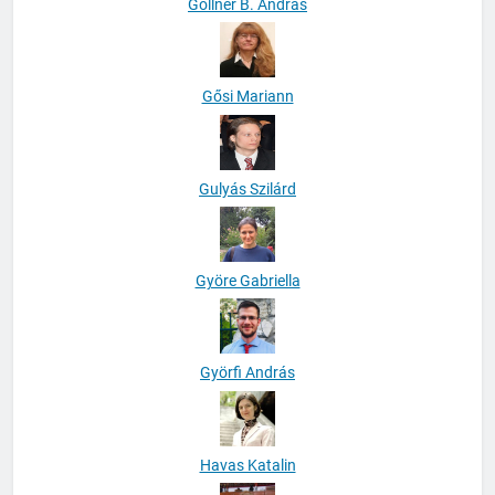
Göllner B. András
Gősi Mariann
Gulyás Szilárd
Györe Gabriella
Györfi András
Havas Katalin