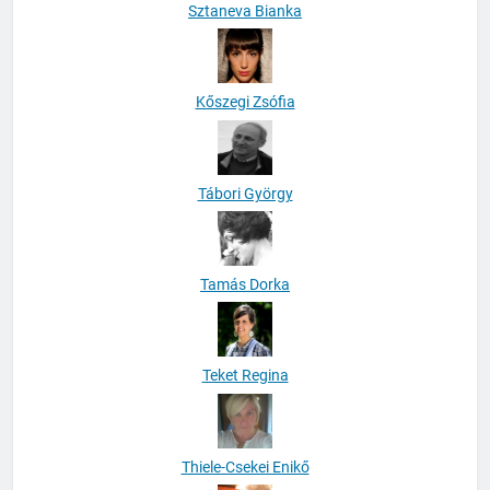
Sztaneva Bianka
Kőszegi Zsófia
Tábori György
Tamás Dorka
Teket Regina
Thiele-Csekei Enikő