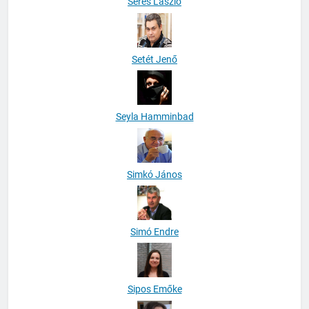
Seres László
Setét Jenő
Seyla Hamminbad
Simkó János
Simó Endre
Sipos Emőke