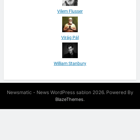
Vilem Flusser
Virág Pál
William Stanbury
Newsmatic - News WordPress sablon 2026. Powered By
.
BlazeThemes