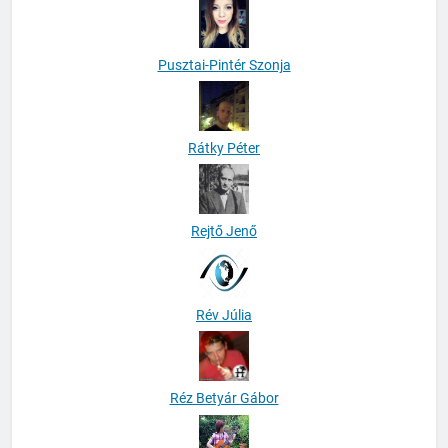
Pusztai-Pintér Szonja
Rátky Péter
Rejtő Jenő
Rév Júlia
Réz Betyár Gábor