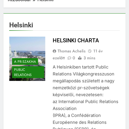
Helsinki
HELSINKI CHARTA
Thomas Achelis
11 év
ezelőtt
0
3 mins
A PR-SZAKMA
A Helsinkiben tartott Public
PUBLIC
Relations Világkongresszuson
RELATIONS
megállapodás született a nagy
nemzetközi pr-szövetségek
képviselői, nevezetesen:
az International Public Relations
Association
(IPRA), a Confédération
Européenne des Relations