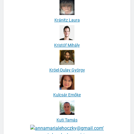
Kránitz Laura
Kristóf Mihály
Kröel-Dulay György
Kulcsár Emőke
Kuti Tamás