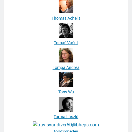
Thomas Achelis
Tomáš Vašut
Tompa Andrea
Tony Wu
Torma László
torytimperley