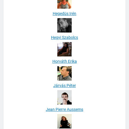
Hegedüs Irén
Hegyi Szabolcs
Horváth Erika
Járvás Péter
Jean Pierre Aussems