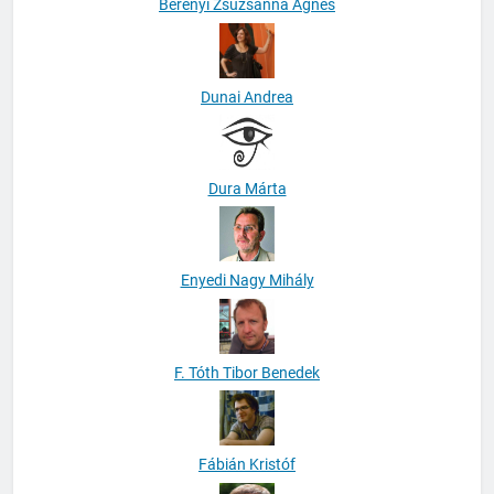
Berényi Zsuzsanna Ágnes
Dunai Andrea
Dura Márta
Enyedi Nagy Mihály
F. Tóth Tibor Benedek
Fábián Kristóf