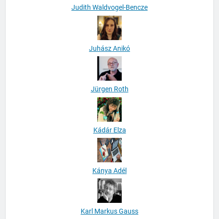
Judith Waldvogel-Bencze
Juhász Anikó
Jürgen Roth
Kádár Elza
Kánya Adél
Karl Markus Gauss