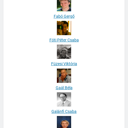
Fabó Gergő
Fóti Péter Csaba
Füzesi Viktória
Gaál Béla
Galánfi Csaba