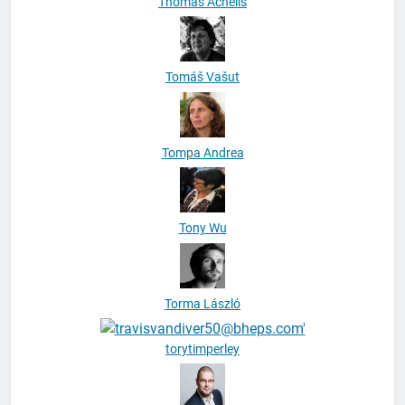
Thomas Achelis
Tomáš Vašut
Tompa Andrea
Tony Wu
Torma László
torytimperley