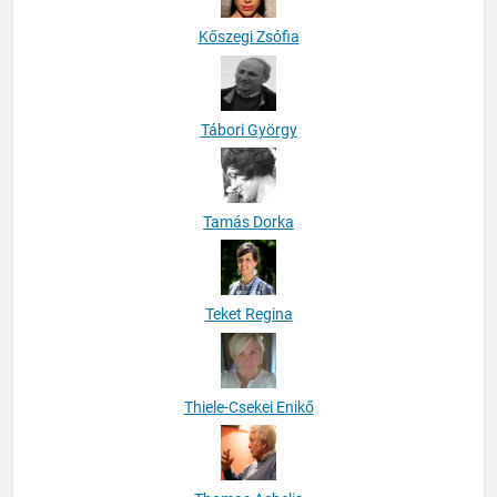
Kőszegi Zsófia
Tábori György
Tamás Dorka
Teket Regina
Thiele-Csekei Enikő