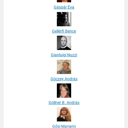
Gáspár Éva
Gellérfi Bence
Gianluigi Nuzzi
Göczey András
Göllner B. András
Gősi Mariann