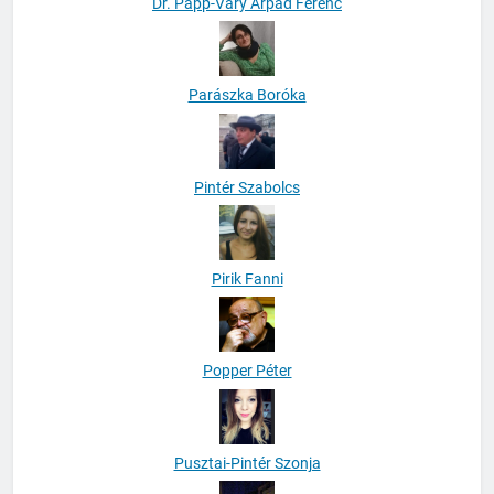
Dr. Papp-Váry Árpád Ferenc
Parászka Boróka
Pintér Szabolcs
Pirik Fanni
Popper Péter
Pusztai-Pintér Szonja