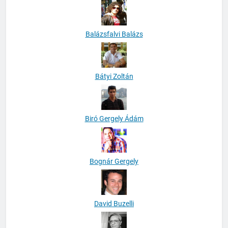
Balázsfalvi Balázs
Bátyi Zoltán
Biró Gergely Ádám
Bognár Gergely
David Buzelli