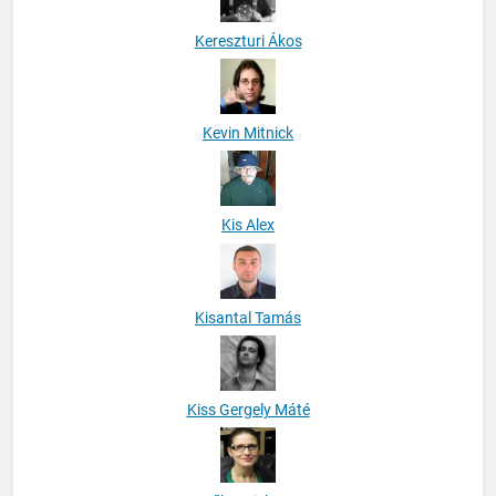
Kereszturi Ákos
Kevin Mitnick
Kis Alex
Kisantal Tamás
Kiss Gergely Máté