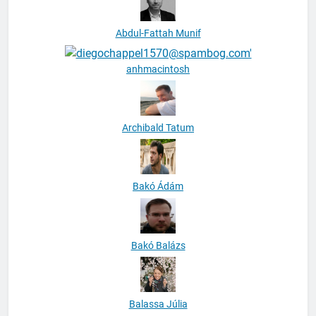
Abdul-Fattah Munif
anhmacintosh
Archibald Tatum
Bakó Ádám
Bakó Balázs
Balassa Júlia