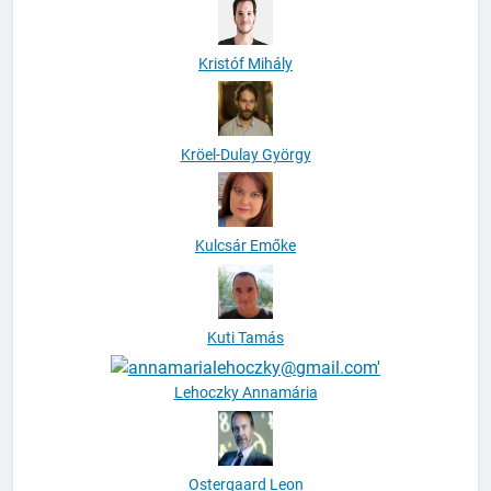
Kristóf Mihály
Kröel-Dulay György
Kulcsár Emőke
Kuti Tamás
Lehoczky Annamária
Ostergaard Leon