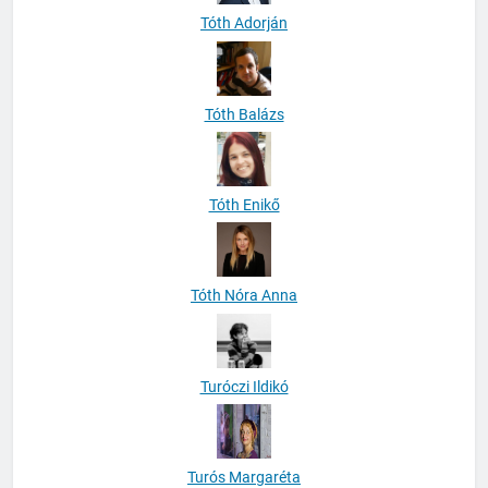
Tóth Adorján
Tóth Balázs
Tóth Enikő
Tóth Nóra Anna
Turóczi Ildikó
Turós Margaréta