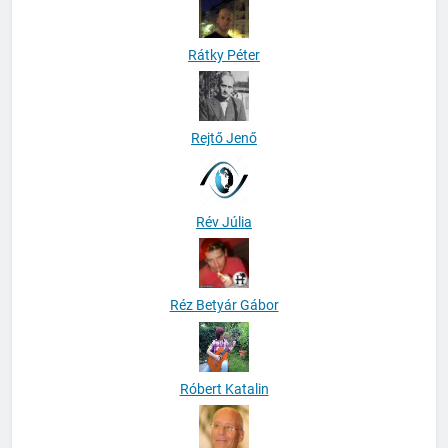
Rátky Péter
Rejtő Jenő
Rév Júlia
Réz Betyár Gábor
Róbert Katalin