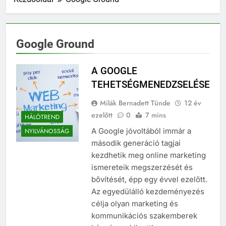
Google Ground
A GOOGLE
TEHETSÉGMENEDZSELÉSE
Milák Bernadett Tünde
12 év
ezelőtt
0
7 mins
HÁLÓTREND
A Google jóvoltából immár a
NYILVÁNOSSÁG
második generáció tagjai
kezdhetik meg online marketing
ismereteik megszerzését és
bővítését, épp egy évvel ezelőtt.
Az egyedülálló kezdeményezés
célja olyan marketing és
kommunikációs szakemberek