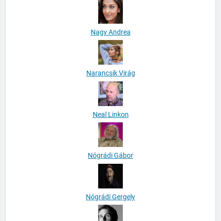
Nagy Andrea
Narancsik Virág
Neal Linkon
Nógrádi Gábor
Nógrádi Gergely