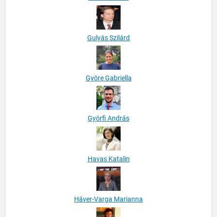
Gulyás Szilárd
Györe Gabriella
Györfi András
Havas Katalin
Háver-Varga Marianna