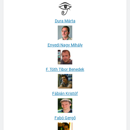
Dura Márta
Enyedi Nagy Mihály
F. Tóth Tibor Benedek
Fábián Kristóf
Fabó Gergő