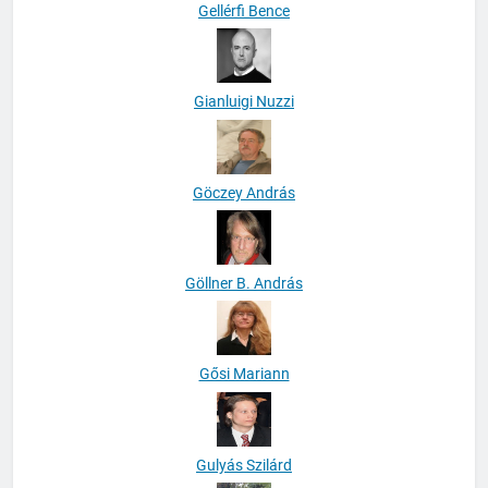
Gellérfi Bence
Gianluigi Nuzzi
Göczey András
Göllner B. András
Gősi Mariann
Gulyás Szilárd