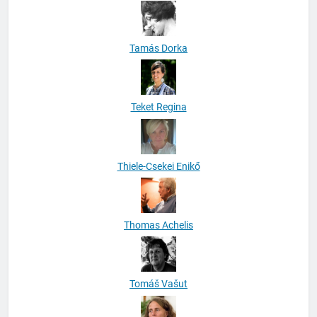
Tamás Dorka
Teket Regina
Thiele-Csekei Enikő
Thomas Achelis
Tomáš Vašut