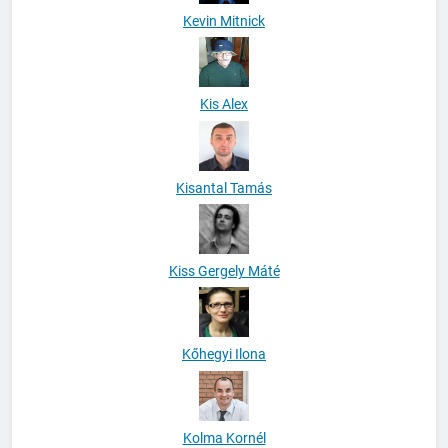
Kevin Mitnick
Kis Alex
Kisantal Tamás
Kiss Gergely Máté
Kőhegyi Ilona
Kolma Kornél