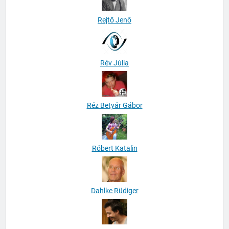
Rejtő Jenő
Rév Júlia
Réz Betyár Gábor
Róbert Katalin
Dahlke Rüdiger