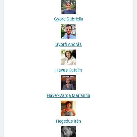
Györe Gabriella
Györfi András
Havas Katalin
Háver-Varga Marianna
Hegedüs Irén