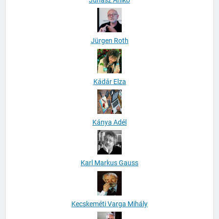
Jürgen Roth
Kádár Elza
Kánya Adél
Karl Markus Gauss
Kecskeméti Varga Mihály