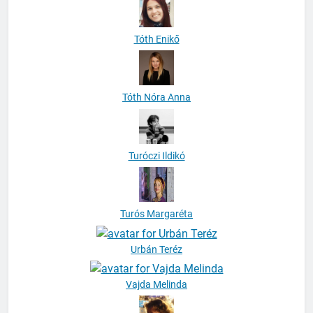
Tóth Enikő
Tóth Nóra Anna
Turóczi Ildikó
Turós Margaréta
Urbán Teréz
Vajda Melinda