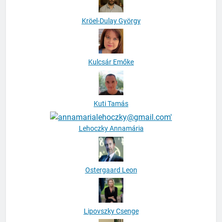
Kröel-Dulay György
Kulcsár Emőke
Kuti Tamás
Lehoczky Annamária
Ostergaard Leon
Lipovszky Csenge