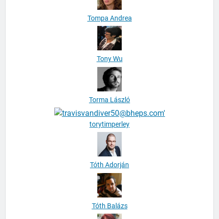
Tompa Andrea
Tony Wu
Torma László
torytimperley
Tóth Adorján
Tóth Balázs