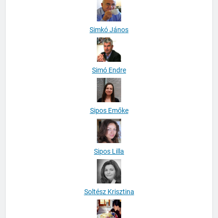
Simkó János
Simó Endre
Sipos Emőke
Sipos Lilla
Soltész Krisztina