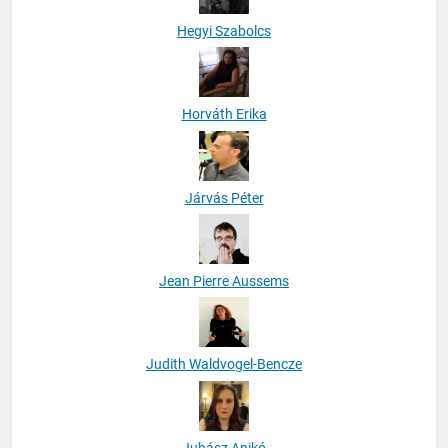
Hegyi Szabolcs
Horváth Erika
Járvás Péter
Jean Pierre Aussems
Judith Waldvogel-Bencze
Juhász Anikó