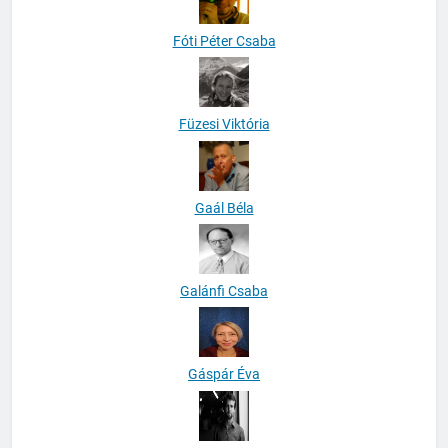
Fóti Péter Csaba
Füzesi Viktória
Gaál Béla
Galánfi Csaba
Gáspár Éva