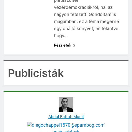
plebiszciter
vezérdemokráciákról, na, az
nagyon tetszett. Gondoltam is
magamban, ez a téma megérne
egy önálló könyvet, és tekintve,
hogy…
Részletek
Publicisták
Abdul-Fattah Munif
anhmacintosh