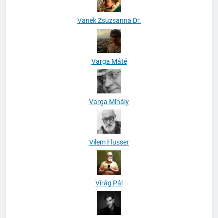
Vanek Zsuzsanna Dr.
Varga Máté
Varga Mihály
Vilem Flusser
Virág Pál