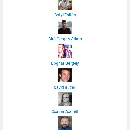
Bátyi Zoltán
Biró Gergely Ádám
Bognár Gergely
David Buzelli
Csabai Zsanett