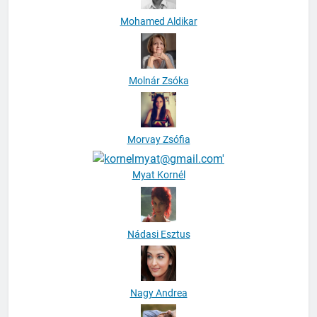
Mohamed Aldikar
Molnár Zsóka
Morvay Zsófia
Myat Kornél
Nádasi Esztus
Nagy Andrea