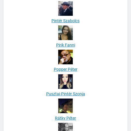
Pintér Szabolcs
Pirik Fanni
Popper Péter
Pusztai-Pintér Szonja
Rátky Péter