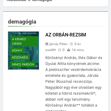
demagógia
AZ ORBÁN-REZSIM
A KIEMELT
CIKKEK
Járvás Péter
5 év
ezelőtt
0
14 mins
KÖNYV
KÖZÖNSÉG
Körösényi András, Illés Gábor és
Gyulai Attila könyvének alcíme:
NINCS PARDON
A plebiszciter vezérdemokrácia
elmélete és gyakorlata. Járvás
Péter (Kuszma) recenziója.
Nagyjából egy éve olvastam egy
kötetet a hibrid rezsimekről*,
abban volt egy tanulmány
Körösényi András** tollából a