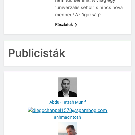
nem tud semmit. A világ egy
‘univerzális sehol’, s nincs hova
menned! Az ‘igazság’:…
Részletek
Publicisták
Abdul-Fattah Munif
anhmacintosh