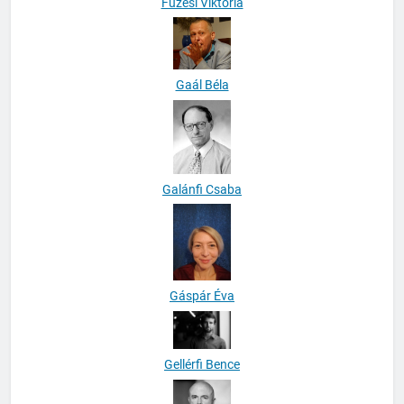
Füzesi Viktória
Gaál Béla
Galánfi Csaba
Gáspár Éva
Gellérfi Bence