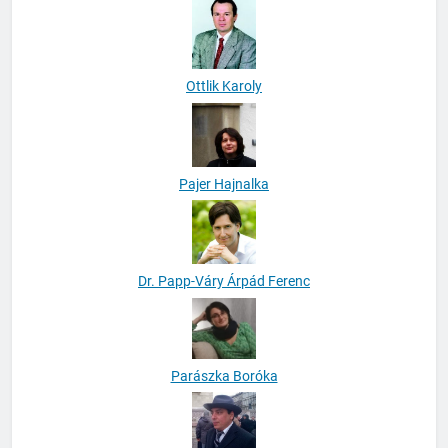
Ottlik Karoly
Pajer Hajnalka
Dr. Papp-Váry Árpád Ferenc
Parászka Boróka