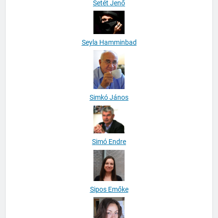
Setét Jenő
Seyla Hamminbad
Simkó János
Simó Endre
Sipos Emőke