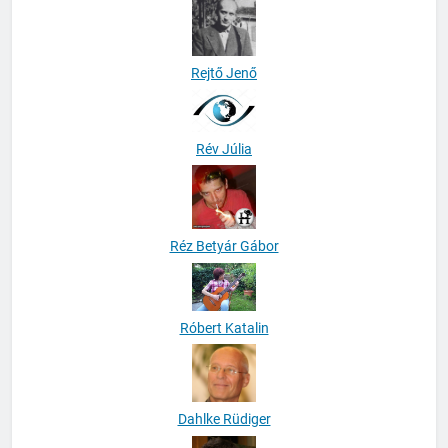
Rejtő Jenő
Rév Júlia
Réz Betyár Gábor
Róbert Katalin
Dahlke Rüdiger