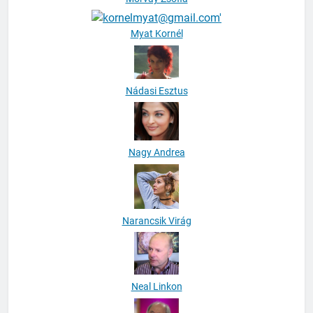
Myat Kornél
Nádasi Esztus
Nagy Andrea
Narancsik Virág
Neal Linkon