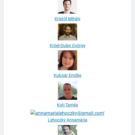
Kristóf Mihály
Kröel-Dulay György
Kulcsár Emőke
Kuti Tamás
Lehoczky Annamária