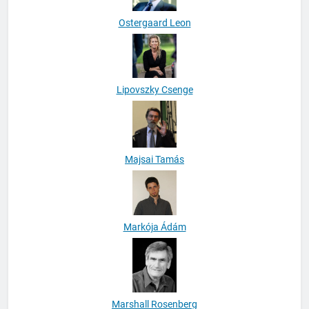
Ostergaard Leon
Lipovszky Csenge
Majsai Tamás
Markója Ádám
Marshall Rosenberg