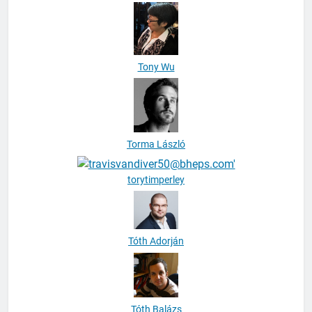
Tony Wu
Torma László
torytimperley
Tóth Adorján
Tóth Balázs