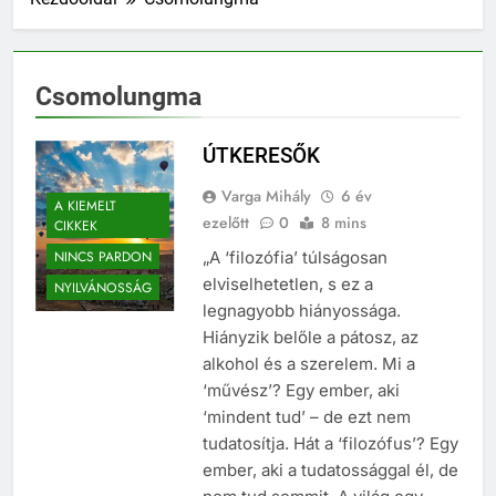
Csomolungma
ÚTKERESŐK
Varga Mihály
6 év
A KIEMELT
ezelőtt
0
8 mins
CIKKEK
NINCS PARDON
„A ‘filozófia’ túlságosan
elviselhetetlen, s ez a
NYILVÁNOSSÁG
legnagyobb hiányossága.
Hiányzik belőle a pátosz, az
alkohol és a szerelem. Mi a
‘művész’? Egy ember, aki
‘mindent tud’ – de ezt nem
tudatosítja. Hát a ‘filozófus’? Egy
ember, aki a tudatossággal él, de