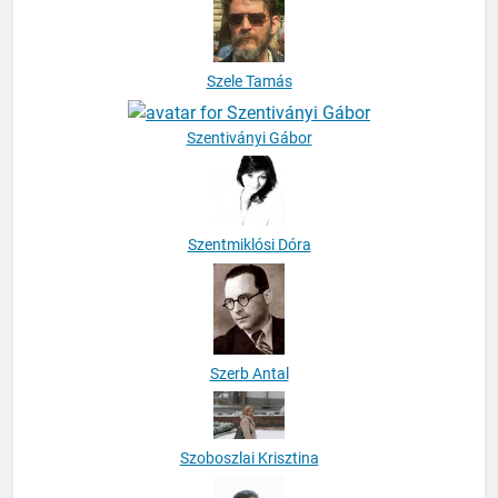
Szele Tamás
Szentiványi Gábor
Szentmiklósi Dóra
Szerb Antal
Szoboszlai Krisztina