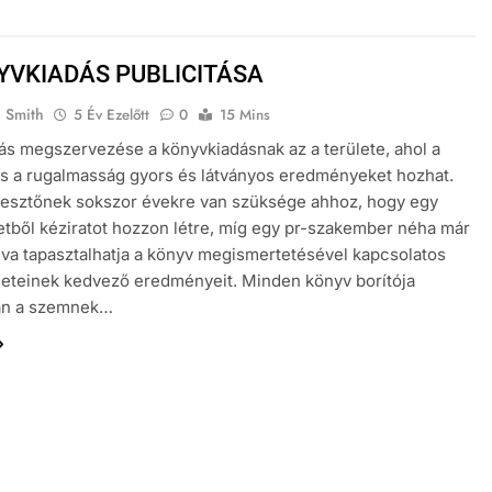
YVKIADÁS PUBLICITÁSA
. Smith
5 Év Ezelőtt
0
15 Mins
tás megszervezése a könyvkiadásnak az a területe, ahol a
és a rugalmasság gyors és látványos eredményeket hozhat.
kesztőnek sokszor évekre van szüksége ahhoz, hogy egy
letből kéziratot hozzon létre, míg egy pr-szakember néha már
va tapasztalhatja a könyv megismertetésével kapcsolatos
tleteinek kedvező eredményeit. Minden könyv borítója
an a szemnek…