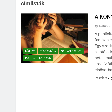
címlisták
A KÖN
Datus C
A publici
fantázia 
Egy szer
KÖNYV
KÖZÖNSÉG
NYILVÁNOSSÁG
alkotó öt
hetek múl
PUBLIC RELATIONS
kreatív ö
elsősorb
Részletek