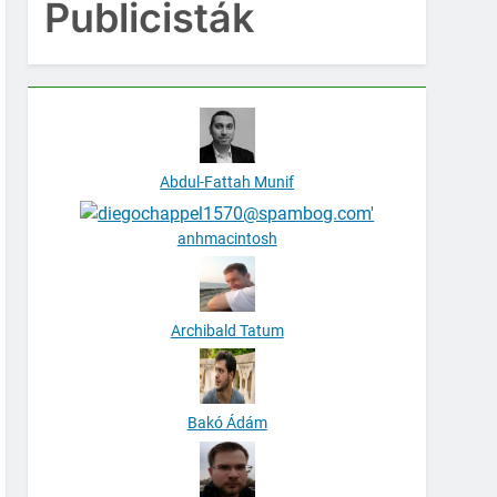
Publicisták
Abdul-Fattah Munif
anhmacintosh
Archibald Tatum
Bakó Ádám