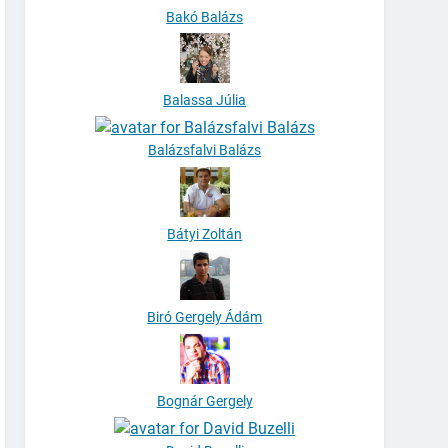
Bakó Balázs
Balassa Júlia
Balázsfalvi Balázs
Bátyi Zoltán
Biró Gergely Ádám
Bognár Gergely