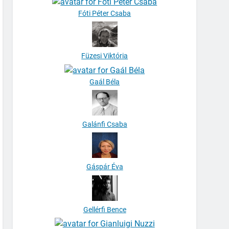
Fóti Péter Csaba
Füzesi Viktória
Gaál Béla
Galánfi Csaba
Gáspár Éva
Gellérfi Bence