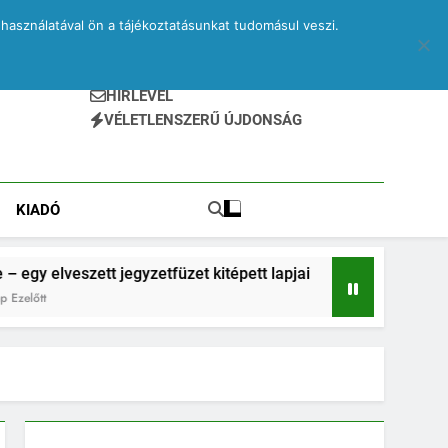
használatával ön a tájékoztatásunkat tudomásul veszi.
HÍRLEVÉL
VÉLETLENSZERŰ ÚJDONSÁG
KIADÓ
tt jegyzetfüzet kitépett lapjai
PRINA és kvantu
2 Hónap Ezelőtt