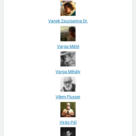
Vanek Zsuzsanna Dr.
Varga Máté
Varga Mihály
Vilem Flusser
Virág Pál