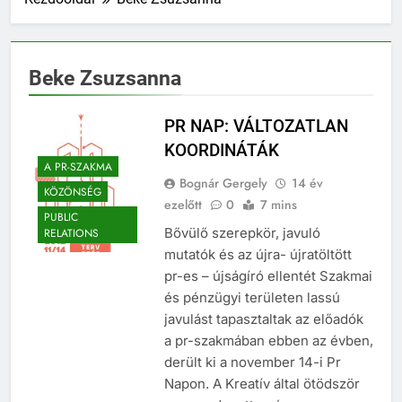
Beke Zsuzsanna
PR NAP: VÁLTOZATLAN
KOORDINÁTÁK
A PR-SZAKMA
Bognár Gergely
14 év
KÖZÖNSÉG
ezelőtt
0
7 mins
PUBLIC
Bővülő szerepkör, javuló
RELATIONS
mutatók és az újra- újratöltött
pr-es – újságíró ellentét Szakmai
és pénzügyi területen lassú
javulást tapasztaltak az előadók
a pr-szakmában ebben az évben,
derült ki a november 14-i Pr
Napon. A Kreatív által ötödször