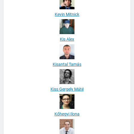
Kevin Mitnick
Kis Alex
Kisantal Tamás
Kiss Gergely Máté
Kőhegyi Ilona