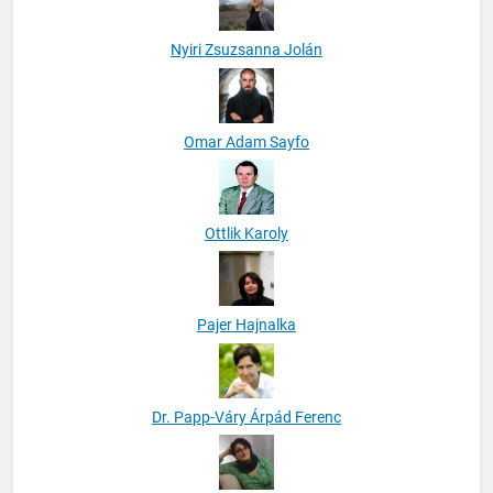
Nyiri Zsuzsanna Jolán
Omar Adam Sayfo
Ottlik Karoly
Pajer Hajnalka
Dr. Papp-Váry Árpád Ferenc