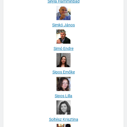
Seyla Hamminbad
Simkó János
Simó Endre
Sipos Emőke
Sipos Lilla
Soltész Krisztina