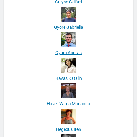
Gulyás Szilárd
Györe Gabriella
Györfi András
Havas Katalin
Háver-Varga Marianna
Hegedüs Irén