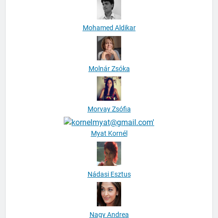
Mohamed Aldikar
Molnár Zsóka
Morvay Zsófia
Myat Kornél
Nádasi Esztus
Nagy Andrea