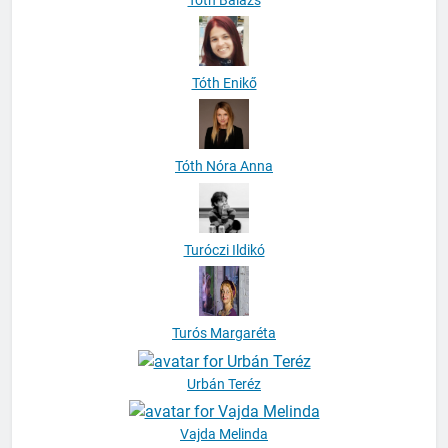
Tóth Enikő
Tóth Nóra Anna
Turóczi Ildikó
Turós Margaréta
Urbán Teréz
Vajda Melinda