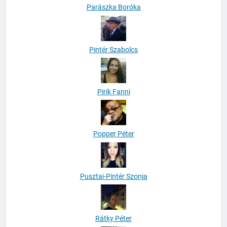
Parászka Boróka
Pintér Szabolcs
Pirik Fanni
Popper Péter
Pusztai-Pintér Szonja
Rátky Péter