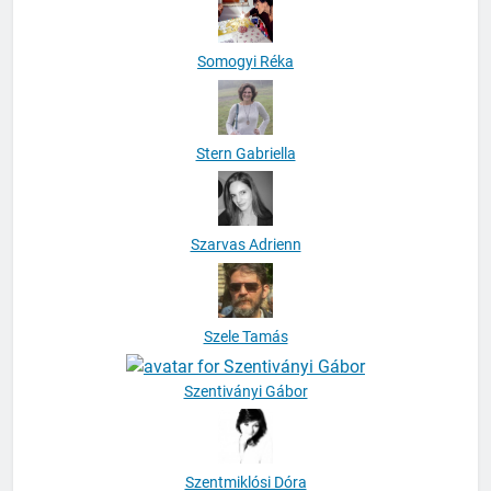
Somogyi Réka
Stern Gabriella
Szarvas Adrienn
Szele Tamás
Szentiványi Gábor
Szentmiklósi Dóra