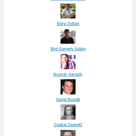
Bátyi Zoltán
Biró Gergely Ádám
Bognár Gergely
David Buzelli
Csabai Zsanett