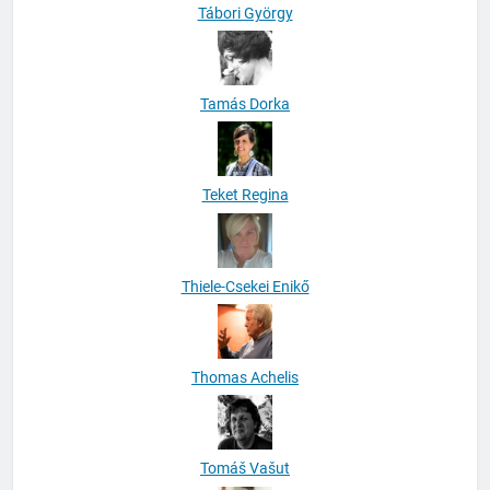
Tábori György
Tamás Dorka
Teket Regina
Thiele-Csekei Enikő
Thomas Achelis
Tomáš Vašut