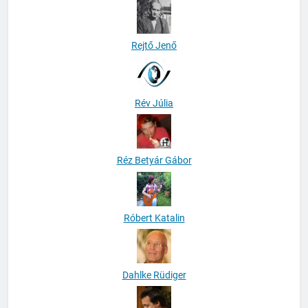
Rejtő Jenő
Rév Júlia
Réz Betyár Gábor
Róbert Katalin
Dahlke Rüdiger