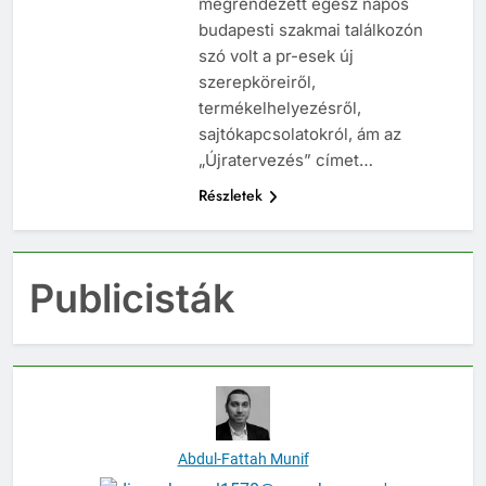
megrendezett egész napos
budapesti szakmai találkozón
szó volt a pr-esek új
szerepköreiről,
termékelhelyezésről,
sajtókapcsolatokról, ám az
„Újratervezés” címet…
Részletek
Publicisták
Abdul-Fattah Munif