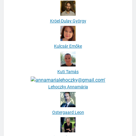
Kröel-Dulay György
Kulcsár Emőke
Kuti Tamás
Lehoczky Annamária
Ostergaard Leon