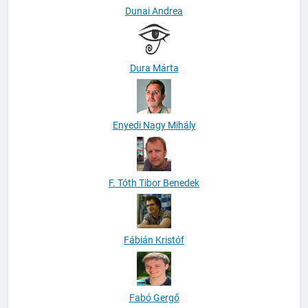
Dunai Andrea
Dura Márta
Enyedi Nagy Mihály
F. Tóth Tibor Benedek
Fábián Kristóf
Fabó Gergő