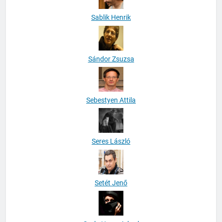
Sablik Henrik
Sándor Zsuzsa
Sebestyen Attila
Seres László
Setét Jenő