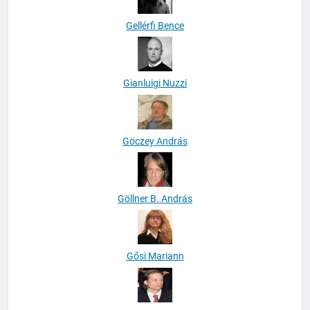
Gellérfi Bence
Gianluigi Nuzzi
Göczey András
Göllner B. András
Gősi Mariann