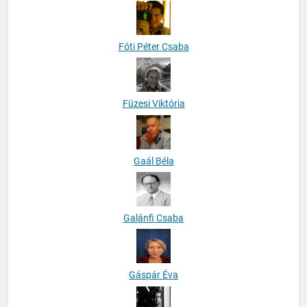
Fóti Péter Csaba
Füzesi Viktória
Gaál Béla
Galánfi Csaba
Gáspár Éva