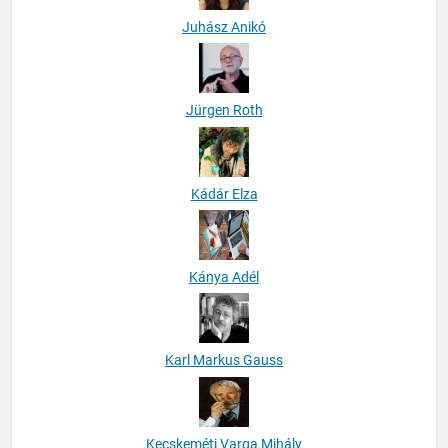
Juhász Anikó
Jürgen Roth
Kádár Elza
Kánya Adél
Karl Markus Gauss
Kecskeméti Varga Mihály