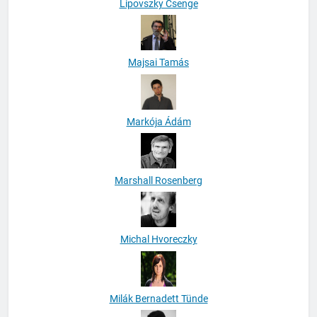
Lipovszky Csenge
Majsai Tamás
Markója Ádám
Marshall Rosenberg
Michal Hvoreczky
Milák Bernadett Tünde