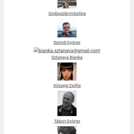
Szoboszlai Krisztina
Szondi György
Sztaneva Bianka
Kőszegi Zsófia
Tábori György