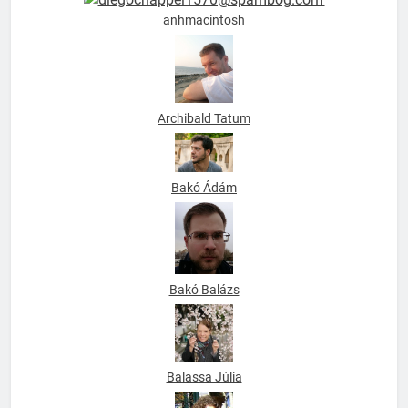
anhmacintosh
Archibald Tatum
Bakó Ádám
Bakó Balázs
Balassa Júlia