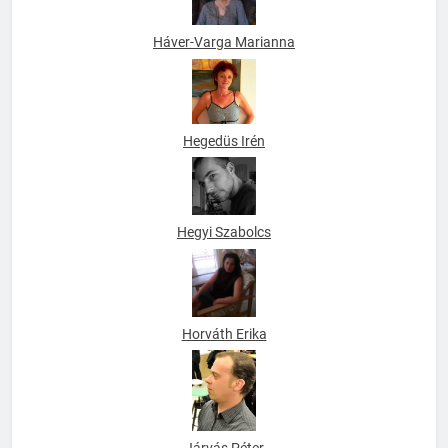
Háver-Varga Marianna
Hegedüs Irén
Hegyi Szabolcs
Horváth Erika
Járvás Péter