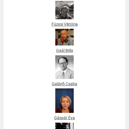
Füzesi Viktória
Gaál Béla
Galánfi Csaba
Gáspár Éva