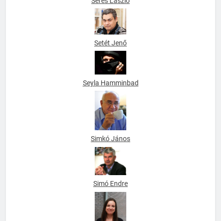
Seres László
Setét Jenő
Seyla Hamminbad
Simkó János
Simó Endre