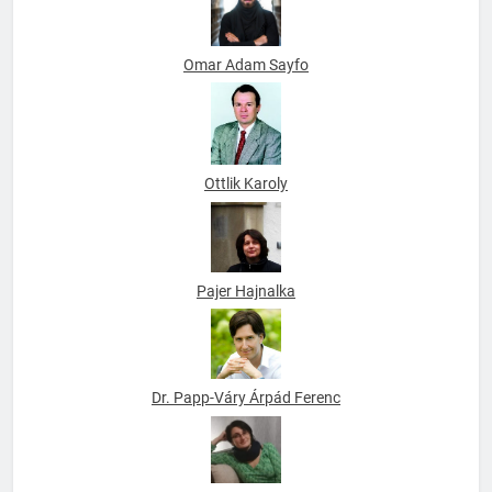
Omar Adam Sayfo
Ottlik Karoly
Pajer Hajnalka
Dr. Papp-Váry Árpád Ferenc