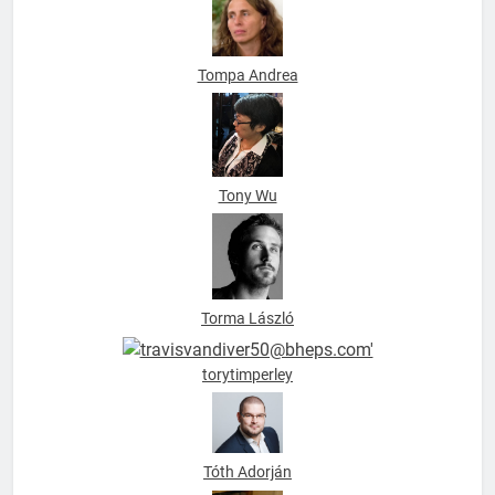
Tompa Andrea
Tony Wu
Torma László
torytimperley
Tóth Adorján