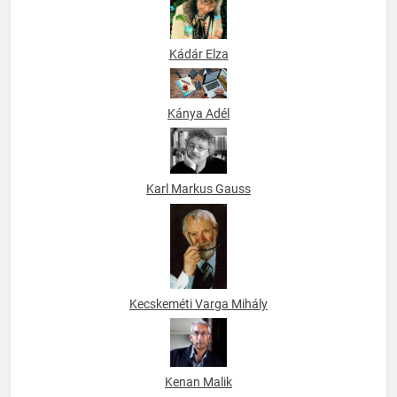
Kádár Elza
Kánya Adél
Karl Markus Gauss
Kecskeméti Varga Mihály
Kenan Malik