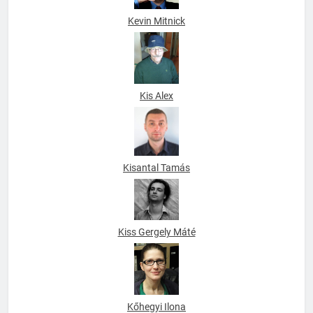
Kevin Mitnick
Kis Alex
Kisantal Tamás
Kiss Gergely Máté
Kőhegyi Ilona