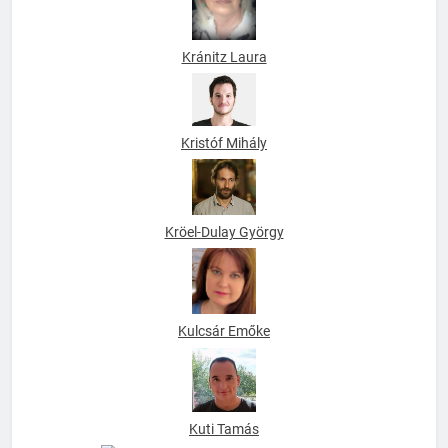
Kránitz Laura
Kristóf Mihály
Kröel-Dulay György
Kulcsár Emőke
Kuti Tamás