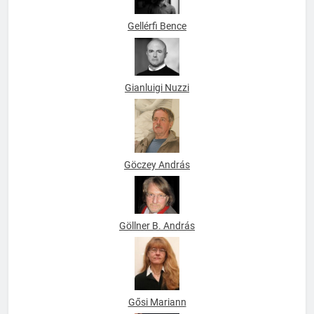
Gellérfi Bence
Gianluigi Nuzzi
Göczey András
Göllner B. András
Gősi Mariann