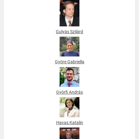
Gulyás Szilárd
Györe Gabriella
Györfi András
Havas Katalin