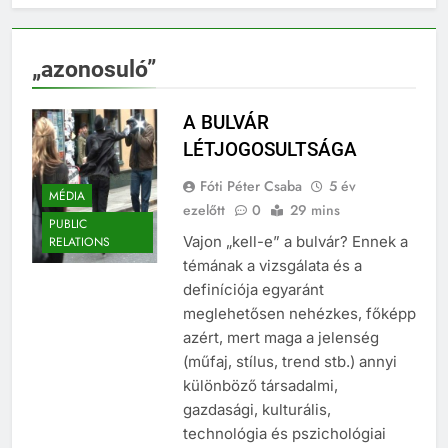
„azonosuló”
A BULVÁR
LÉTJOGOSULTSÁGA
Fóti Péter Csaba
5 év
MÉDIA
ezelőtt
0
29 mins
PUBLIC
Vajon „kell-e” a bulvár? Ennek a
RELATIONS
témának a vizsgálata és a
definíciója egyaránt
meglehetősen nehézkes, főképp
azért, mert maga a jelenség
(műfaj, stílus, trend stb.) annyi
különböző társadalmi,
gazdasági, kulturális,
technológia és pszichológiai