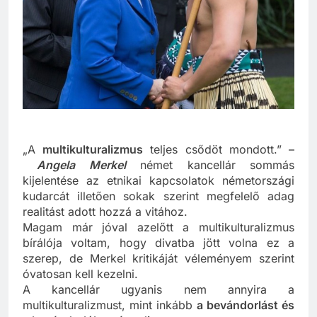
„A
multikulturalizmus
teljes csődöt mondott.” –
Angela Merkel
német kancellár sommás
kijelentése az etnikai kapcsolatok németországi
kudarcát illetően sokak szerint megfelelő adag
realitást adott hozzá a vitához.
Magam már jóval azelőtt a multikulturalizmus
bírálója voltam, hogy divatba jött volna ez a
szerep, de Merkel kritikáját véleményem szerint
óvatosan kell kezelni.
A kancellár ugyanis nem annyira a
multikulturalizmust, mint inkább
a bevándorlást és