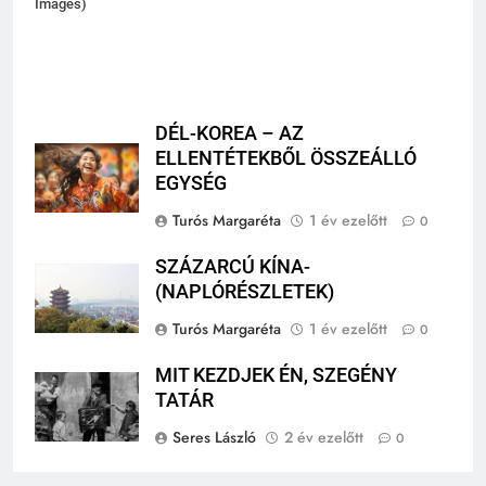
Images)
DÉL-KOREA – AZ
ELLENTÉTEKBŐL ÖSSZEÁLLÓ
EGYSÉG
Turós Margaréta
1 év ezelőtt
0
SZÁZARCÚ KÍNA-
(NAPLÓRÉSZLETEK)
Turós Margaréta
1 év ezelőtt
0
MIT KEZDJEK ÉN, SZEGÉNY
TATÁR
Seres László
2 év ezelőtt
0