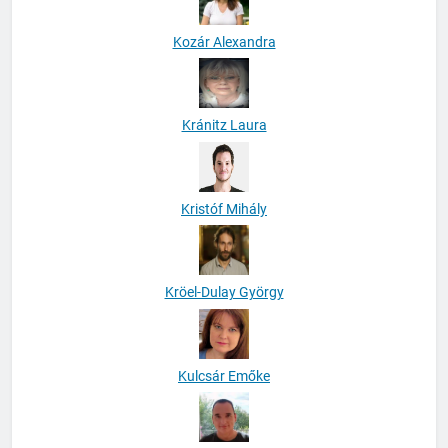
Kozár Alexandra
Kránitz Laura
Kristóf Mihály
Kröel-Dulay György
Kulcsár Emőke