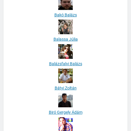
Bakó Balázs
Balassa Júlia
Balázsfalvi Balázs
Bátyi Zoltán
Biró Gergely Ádám