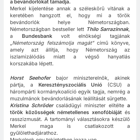
a bevándorlókat támadja.
Merkel kijelentése annak a széleskörű vitának a
keretében hangzott el, hogy mi a török
bevándorlók helye Németországban.
Németországban bestseller lett
Thilo Sarrazinnak
,
a
Bundesbank
volt elnökségi tagjának
„
Németország felszámolja magát”
című könyve,
amely azt állítja, hogy Németország az
iszlamizálódás miatt a végső hanyatlás
korszakába lépett.
Horst Seehofer
bajor miniszterelnök, akinek
pártja, a
Keresztényszociális Unió
(CSU) a
hárompárti kormánykoalíció egyik tagja, nemrég a
muzulmánok bevándorlásának leállítását sürgette.
Kristina Schröder
családügyi miniszter elítélte
a
török közösségek németellenes xenofóbiáját
és
rasszizmusát. A tartományi választásokra készülő
Merkel maga is csatlakozott a
gyűlölethadjárathoz.
Merkelnek egy tekintetben igaza van.