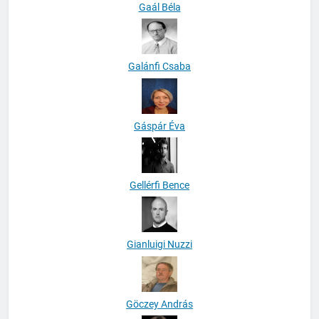
Gaál Béla
Galánfi Csaba
Gáspár Éva
Gellérfi Bence
Gianluigi Nuzzi
Göczey András