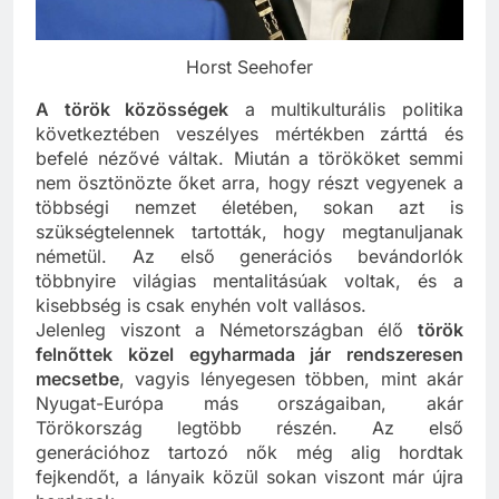
Horst Seehofer
A török közösségek
a multikulturális politika
következtében veszélyes mértékben zárttá és
befelé nézővé váltak. Miután a törököket semmi
nem ösztönözte őket arra, hogy részt vegyenek a
többségi nemzet életében, sokan azt is
szükségtelennek tartották, hogy megtanuljanak
németül. Az első generációs bevándorlók
többnyire világias mentalitásúak voltak, és a
kisebbség is csak enyhén volt vallásos.
Jelenleg viszont a Németországban élő
török
felnőttek közel egyharmada jár rendszeresen
mecsetbe
, vagyis lényegesen többen, mint akár
Nyugat-Európa más országaiban, akár
Törökország legtöbb részén. Az első
generációhoz tartozó nők még alig hordtak
fejkendőt, a lányaik közül sokan viszont már újra