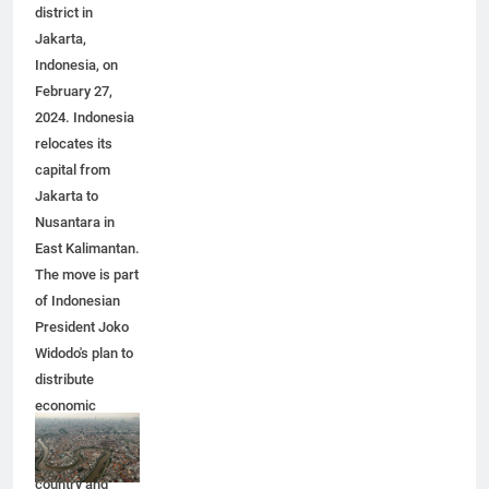
district in
Jakarta,
Indonesia, on
February 27,
2024. Indonesia
relocates its
capital from
Jakarta to
Nusantara in
East Kalimantan.
The move is part
of Indonesian
President Joko
Widodo's plan to
distribute
economic
activity
throughout the
country and