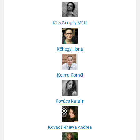
Kiss Gergely Máté
Kőhegyi Ilona
Kolma Kornél
Kovács Katalin
Kovács Rhewa Andrea