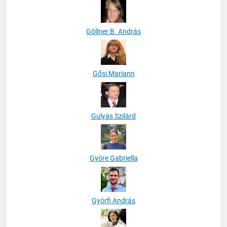
Göllner B. András
Gősi Mariann
Gulyás Szilárd
Györe Gabriella
Györfi András