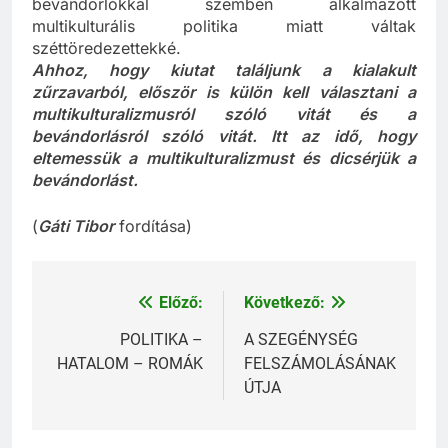
bevándorlókkal szemben alkalmazott
multikulturális politika miatt váltak
széttöredezettekké.
Ahhoz, hogy kiutat találjunk a kialakult
zűrzavarból, először is külön kell választani a
multikulturalizmusról szóló vitát és a
bevándorlásról szóló vitát. Itt az idő, hogy
eltemessük a multikulturalizmust és dicsérjük a
bevándorlást.
(
Gáti Tibor
fordítása)
Előző:
Következő:
Bejegyzés
navigáció
POLITIKA –
A SZEGÉNYSÉG
HATALOM – ROMÁK
FELSZÁMOLÁSÁNAK
ÚTJA