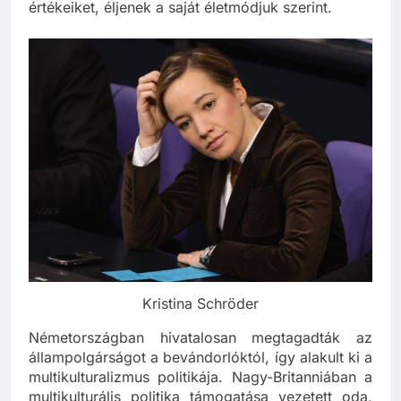
értékeiket, éljenek a saját életmódjuk szerint.
Kristina Schröder
Németországban hivatalosan megtagadták az
állampolgárságot a bevándorlóktól, így alakult ki a
multikulturalizmus politikája. Nagy-Britanniában a
multikulturális politika támogatása vezetett oda,