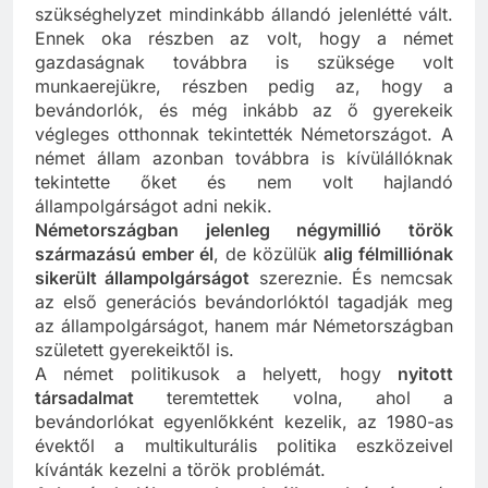
szükséghelyzet mindinkább állandó jelenlétté vált.
Ennek oka részben az volt, hogy a német
gazdaságnak továbbra is szüksége volt
munkaerejükre, részben pedig az, hogy a
bevándorlók, és még inkább az ő gyerekeik
végleges otthonnak tekintették Németországot. A
német állam azonban továbbra is kívülállóknak
tekintette őket és nem volt hajlandó
állampolgárságot adni nekik.
Németországban jelenleg négymillió török
származású ember él
, de közülük
alig félmilliónak
sikerült állampolgárságot
szereznie. És nemcsak
az első generációs bevándorlóktól tagadják meg
az állampolgárságot, hanem már Németországban
született gyerekeiktől is.
A német politikusok a helyett, hogy
nyitott
társadalmat
teremtettek volna, ahol a
bevándorlókat egyenlőkként kezelik, az 1980-as
évektől a multikulturális politika eszközeivel
kívánták kezelni a török problémát.