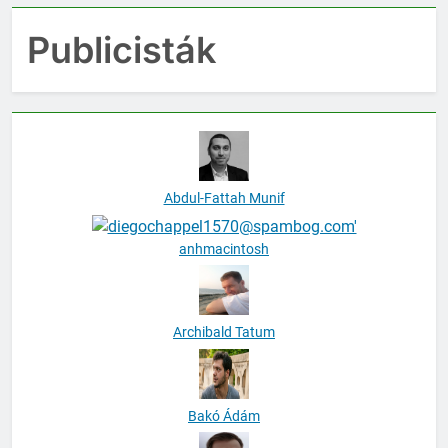
Publicisták
Abdul-Fattah Munif
anhmacintosh
Archibald Tatum
Bakó Ádám