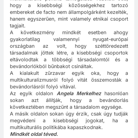
hogy a kisebbségi közösségekhez tartozó
embereket de facto nem állampolgárként kezelték,
hanem egyszerűen, mint valamely etnikai csoport
tagjait.
A következmény mindkét esetben ahogy
gyakorlatilag valamennyi nyugat-európai
országban az volt, hogy széttöredezett
társadalmak jöttek létre, a kisebbségi csoportok
eltávolodtak a többségi társadalomtól és a
bevándorlókból bűnbakot csináltak.
A kialakult zűrzavar egyik oka, hogy a
multikulturalizmusról folyó vitát összemosták a
bevándorlásról folyó vitával.
Az egyik oldalon
Angela Merkelhez
hasonlóan
sokan azt állítják, hogy a bevándorlás
következtében megszűnt a társadalom egysége.
A másik oldalon sokan úgy érzik, csak úgy tudják
megvédeni a kisebbségi jogokat, ha a
multikulturális politikába kapaszkodnak.
Mindkét oldal téved.