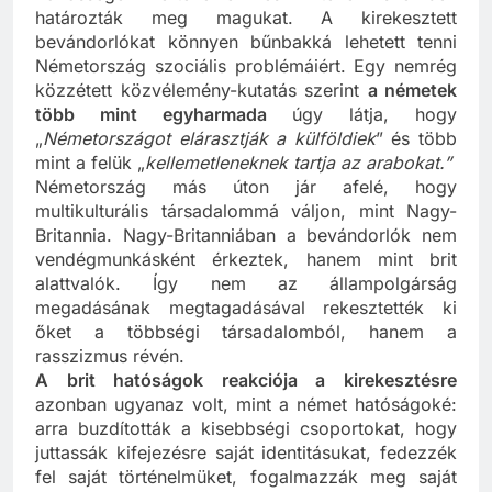
határozták meg magukat. A kirekesztett
bevándorlókat könnyen bűnbakká lehetett tenni
Németország szociális problémáiért. Egy nemrég
közzétett közvélemény-kutatás szerint
a németek
több mint egyharmada
úgy látja, hogy
„
Németországot elárasztják a külföldiek
” és több
mint a felük „
kellemetleneknek tartja az arabokat.”
Németország más úton jár afelé, hogy
multikulturális társadalommá váljon, mint Nagy-
Britannia. Nagy-Britanniában a bevándorlók nem
vendégmunkásként érkeztek, hanem mint brit
alattvalók. Így nem az állampolgárság
megadásának megtagadásával rekesztették ki
őket a többségi társadalomból, hanem a
rasszizmus révén.
A brit hatóságok reakciója a kirekesztésre
azonban ugyanaz volt, mint a német hatóságoké:
arra buzdították a kisebbségi csoportokat, hogy
juttassák kifejezésre saját identitásukat, fedezzék
fel saját történelmüket, fogalmazzák meg saját