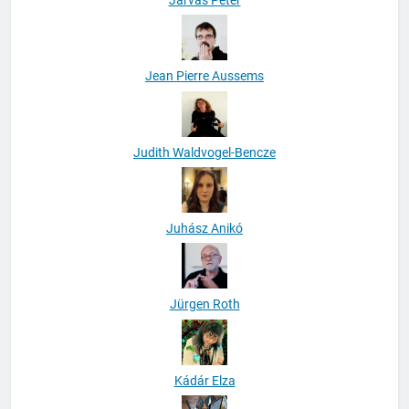
Jean Pierre Aussems
Judith Waldvogel-Bencze
Juhász Anikó
Jürgen Roth
Kádár Elza