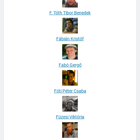
F. Tóth Tibor Benedek
Fábián Kristóf
Fabó Gergő
Fóti Péter Csaba
Füzesi Viktória