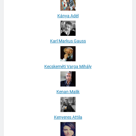
Kánya Adél
Karl Markus Gauss
Kecskeméti Varga Mihály
Kenan Malik
Kenyeres Attila