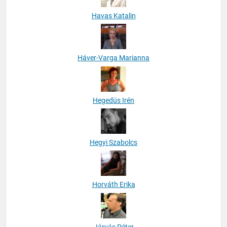
Havas Katalin
Háver-Varga Marianna
Hegedüs Irén
Hegyi Szabolcs
Horváth Erika
Járvás Péter