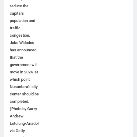
reduce the
capital's
population and
traffic
congestion.
Joko Widodo's
has announced
that the
government will
move in 2024, at
which point
Nusantara's city
center should be
completed.
(Photo by Garry
Andrew
Lotulung/Anadolu
via Getty