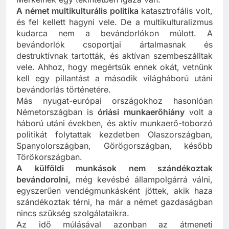
A német multikulturális politika
katasztrofális volt,
és fel kellett hagyni vele. De a multikulturalizmus
kudarca nem a bevándorlókon múlott. A
bevándorlók csoportjai ártalmasnak és
destruktívnak tartották, és aktívan szembeszálltak
vele. Ahhoz, hogy megértsük ennek okát, vetnünk
kell egy pillantást a második világháború utáni
bevándorlás történetére.
Más nyugat-európai országokhoz hasonlóan
Németországban is
óriási munkaerőhiány
volt a
háború utáni években, és aktív munkaerő-toborzó
politikát folytattak kezdetben Olaszországban,
Spanyolországban, Görögországban, később
Törökországban.
A külföldi munkások nem szándékoztak
bevándorolni,
még kevésbé állampolgárrá válni,
egyszerűen vendégmunkásként jöttek, akik haza
szándékoztak térni, ha már a német gazdaságban
nincs szükség szolgálataikra.
Az idő múlásával azonban az átmeneti