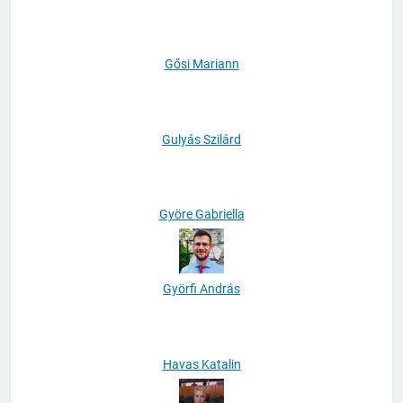
Göllner B. András
Gősi Mariann
Gulyás Szilárd
Györe Gabriella
Györfi András
Havas Katalin