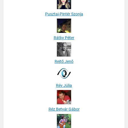
Pusztai-Pintér Szonja
Rátky Péter
Rejtő Jenő
Rév Júlia
Réz Betyár Gábor