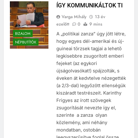
ÍGY KOMMUNIKÁLTOK TI
Varga Mihály
13 év
ezelőtt
0
9 mins
BIZALOM
A „politikai zanza” úgy jött létre,
hogy egyes dél-amerikai és új-
NÉPBUTÍTÓK
guineai törzsek tagjai a lehető
legkisebbre zsugorított emberi
fejeket (az egykori
újságolvasókat!) spájzolták, s
éveken át kedvtelve nézegették
(a 2/3-dal) legyőzött ellenségük
kiszáradt testrészeit. Karinthy
Frigyes az írott szövegek
zsugorítását nevezte így el,
szerinte a zanza olyan
közlemény, ami néhány
mondatban, ostobán