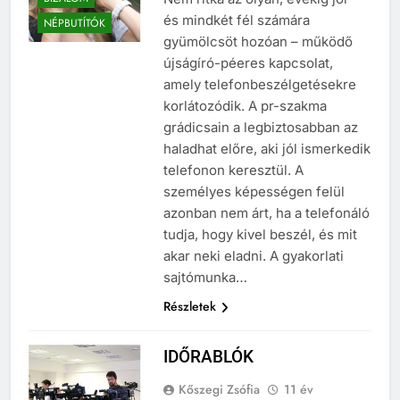
BIZALOM
Nem ritka az olyan, évekig jól –
és mindkét fél számára
NÉPBUTÍTÓK
gyümölcsöt hozóan – működő
újságíró-péeres kapcsolat,
amely telefonbeszélgetésekre
korlátozódik. A pr-szakma
grádicsain a legbiztosabban az
haladhat előre, aki jól ismerkedik
telefonon keresztül. A
személyes képességen felül
azonban nem árt, ha a telefonáló
tudja, hogy kivel beszél, és mit
akar neki eladni. A gyakorlati
sajtómunka…
Részletek
IDŐRABLÓK