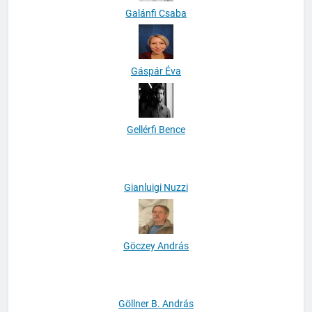
Galánfi Csaba
Gáspár Éva
Gellérfi Bence
Gianluigi Nuzzi
Göczey András