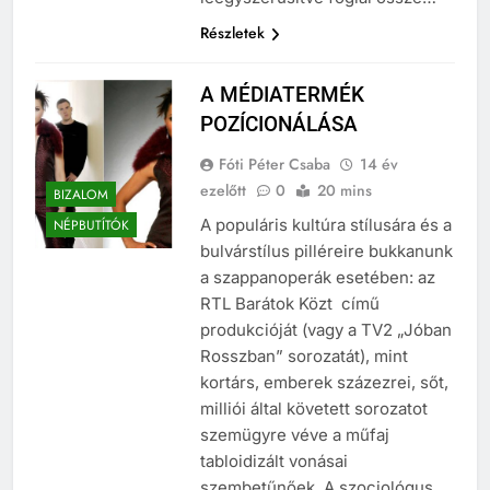
leegyszerűsítve foglal össze…
Részletek
A MÉDIATERMÉK
POZÍCIONÁLÁSA
Fóti Péter Csaba
14 év
ezelőtt
0
20 mins
BIZALOM
A populáris kultúra stílusára és a
NÉPBUTÍTÓK
bulvárstílus pilléreire bukkanunk
a szappanoperák esetében: az
RTL Barátok Közt című
produkcióját (vagy a TV2 „Jóban
Rosszban” sorozatát), mint
kortárs, emberek százezrei, sőt,
milliói által követett sorozatot
szemügyre véve a műfaj
tabloidizált vonásai