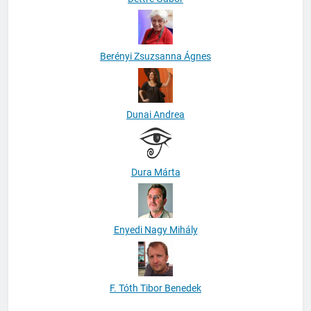
Dettre Gábor
Berényi Zsuzsanna Ágnes
Dunai Andrea
Dura Márta
Enyedi Nagy Mihály
F. Tóth Tibor Benedek