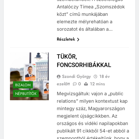
szembetűnőek. A szociológus
Antalóczy Tímea „Szomszédok
közt” című munkájában
elemezte mélyrehatóan a
sorozatot és általában a…
Részletek
TÜKÖR,
FONCSORHIBÁKKAL
Szondi György
18 év
ezelőtt
0
12 mins
BIZALOM
Megvizsgáltuk: vajon a „public
NÉPBUTÍTÓK
relations” milyen kontextust kap
mintegy száz, Magyarországon
megjelent újságcikkben. Az
országos és vidéki napilapokban
publikált 91 cikkből 54-et abból a