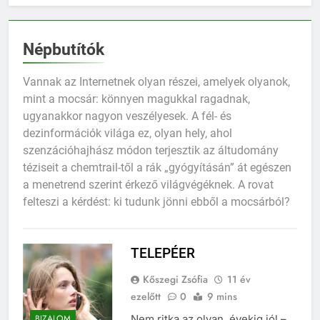
Népbutítók
Vannak az Internetnek olyan részei, amelyek olyanok,
mint a mocsár: könnyen magukkal ragadnak,
ugyanakkor nagyon veszélyesek. A fél- és
dezinformációk világa ez, olyan hely, ahol
szenzációhajhász módon terjesztik az áltudomány
téziseit a chemtrail-től a rák „gyógyításán” át egészen
a menetrend szerint érkező világvégéknek. A rovat
felteszi a kérdést: ki tudunk jönni ebből a mocsárból?
TELEPÉER
Kőszegi Zsófia
11 év
ezelőtt
0
9 mins