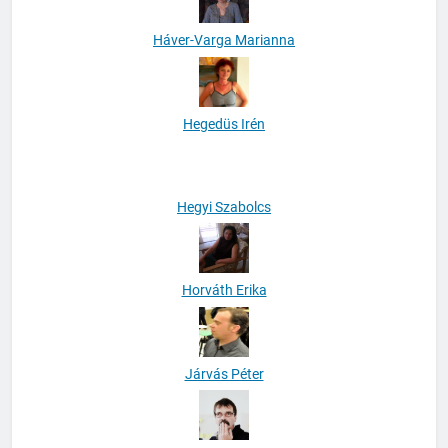
Háver-Varga Marianna
Hegedüs Irén
Hegyi Szabolcs
Horváth Erika
Járvás Péter