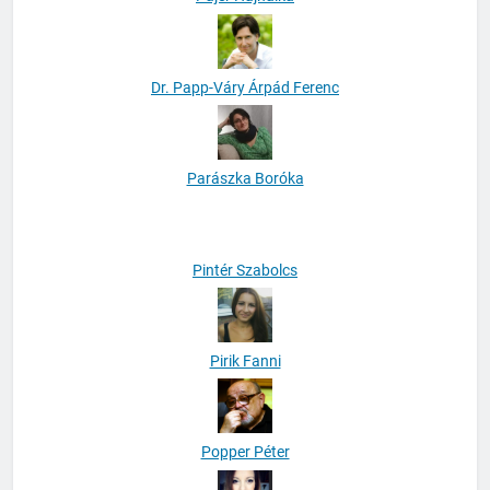
Pajer Hajnalka
Dr. Papp-Váry Árpád Ferenc
Parászka Boróka
Pintér Szabolcs
Pirik Fanni
Popper Péter