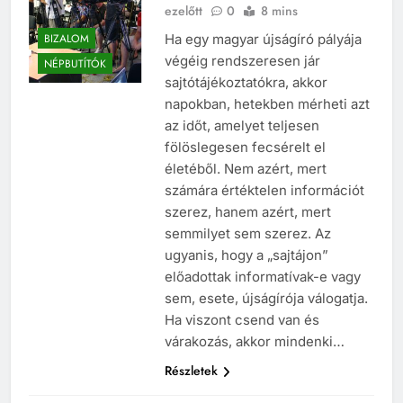
Kőszegi Zsófia
11 év
ezelőtt
0
8 mins
BIZALOM
Ha egy magyar újságíró pályája
végéig rendszeresen jár
NÉPBUTÍTÓK
sajtótájékoztatókra, akkor
napokban, hetekben mérheti azt
az időt, amelyet teljesen
fölöslegesen fecsérelt el
életéből. Nem azért, mert
számára értéktelen információt
szerez, hanem azért, mert
semmilyet sem szerez. Az
ugyanis, hogy a „sajtájon”
előadottak informatívak-e vagy
sem, esete, újságírója válogatja.
Ha viszont csend van és
várakozás, akkor mindenki…
Részletek