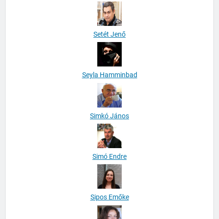
Seres László
Setét Jenő
Seyla Hamminbad
Simkó János
Simó Endre
Sipos Emőke