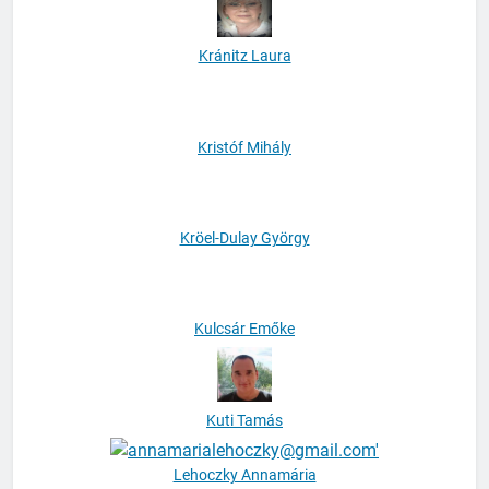
Kránitz Laura
Kristóf Mihály
Kröel-Dulay György
Kulcsár Emőke
Kuti Tamás