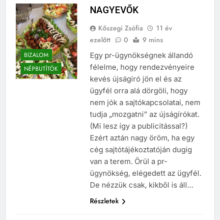
NAGYEVŐK
Kőszegi Zsófia
11 év
ezelőtt
0
9 mins
BIZALOM
Egy pr-ügynökségnek állandó
félelme, hogy rendezvényeire
NÉPBUTÍTÓK
kevés újságíró jön el és az
ügyfél orra alá dörgöli, hogy
nem jók a sajtókapcsolatai, nem
tudja „mozgatni” az újságírókat.
(Mi lesz így a publicitással?)
Ezért aztán nagy öröm, ha egy
cég sajtótájékoztatóján dugig
van a terem. Örül a pr-
ügynökség, elégedett az ügyfél.
De nézzük csak, kikből is áll…
Részletek