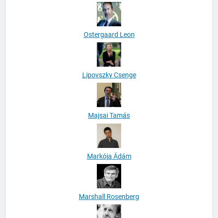
Lehoczky Annamária
Ostergaard Leon
Lipovszky Csenge
Majsai Tamás
Markója Ádám
Marshall Rosenberg