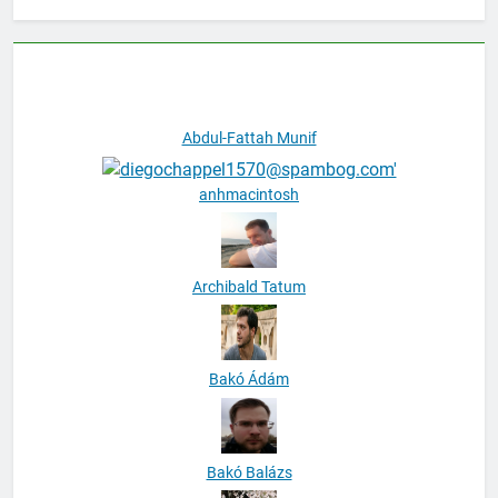
Abdul-Fattah Munif
anhmacintosh
Archibald Tatum
Bakó Ádám
Bakó Balázs