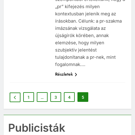
szempontból értékeltünk, hogy a
„pr” kifejezés milyen
kontextusban jelenik meg az
írásokban. Célunk: a pr-szakma
imázsának vizsgálata az
újságírók körében, annak
elemzése, hogy milyen
szubjektív jelentést
tulajdonítanak a pr-nek, mint
fogalomnak….
Részletek
1
…
3
4
5
Publicisták