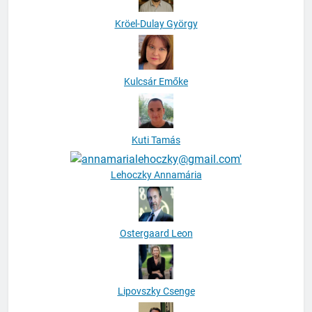
Kröel-Dulay György
Kulcsár Emőke
Kuti Tamás
Lehoczky Annamária
Ostergaard Leon
Lipovszky Csenge