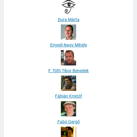
Dura Márta
Enyedi Nagy Mihály
F. Tóth Tibor Benedek
Fábián Kristóf
Fabó Gergő