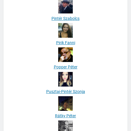
Pintér Szabolcs
Pirik Fanni
Popper Péter
Pusztai-Pintér Szonja
Rátky Péter