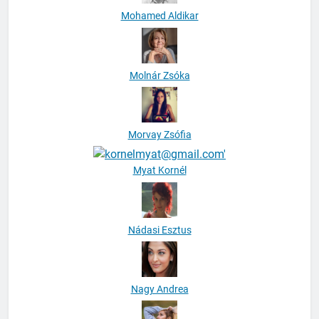
Mohamed Aldikar
Molnár Zsóka
Morvay Zsófia
Myat Kornél
Nádasi Esztus
Nagy Andrea