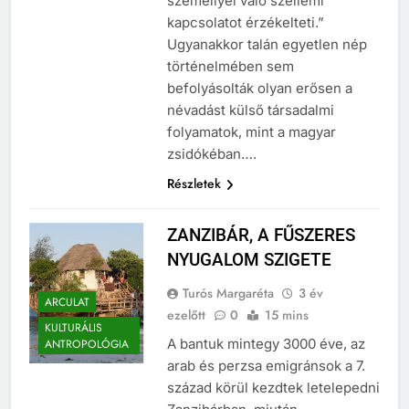
személlyel való szellemi
kapcsolatot érzékelteti.”
Ugyanakkor talán egyetlen nép
történelmében sem
befolyásolták olyan erősen a
névadást külső társadalmi
folyamatok, mint a magyar
zsidókéban….
Részletek
ZANZIBÁR, A FŰSZERES
NYUGALOM SZIGETE
Turós Margaréta
3 év
ARCULAT
ezelőtt
0
15 mins
KULTURÁLIS
A bantuk mintegy 3000 éve, az
ANTROPOLÓGIA
arab és perzsa emigránsok a 7.
század körül kezdtek letelepedni