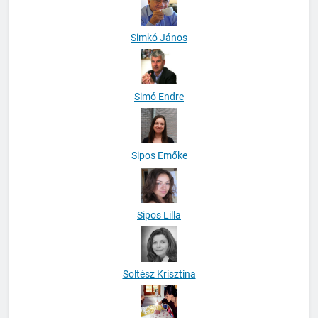
Simkó János
Simó Endre
Sipos Emőke
Sipos Lilla
Soltész Krisztina