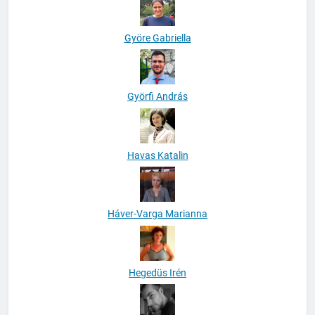
Györe Gabriella
Györfi András
Havas Katalin
Háver-Varga Marianna
Hegedüs Irén