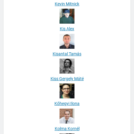
Kevin Mitnick
Kis Alex
Kisantal Tamás
Kiss Gergely Máté
Kőhegyi Ilona
Kolma Kornél