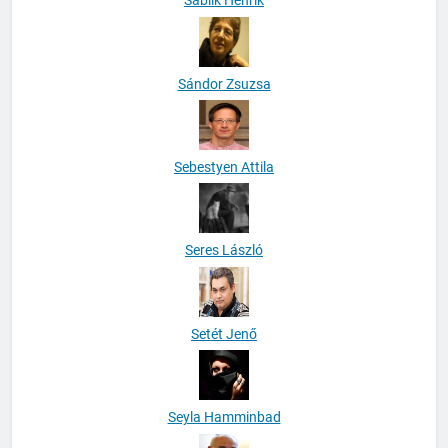
Sablik Henrik
Sándor Zsuzsa
Sebestyen Attila
Seres László
Setét Jenő
Seyla Hamminbad