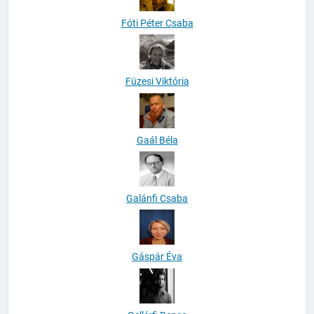
Fóti Péter Csaba
Füzesi Viktória
Gaál Béla
Galánfi Csaba
Gáspár Éva