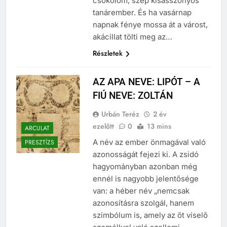
csókolom, szép kisasszonyos
tanárember. És ha vasárnap
napnak fénye mossa át a várost,
akácillat tölti meg az…
Részletek
AZ APA NEVE: LIPÓT – A
FIÚ NEVE: ZOLTÁN
Urbán Teréz
2 év
ezelőtt
0
13 mins
ARCULAT
A név az ember önmagával való
PRESZTÍZS
azonosságát fejezi ki. A zsidó
hagyományban azonban még
ennél is nagyobb jelentősége
van: a héber név „nemcsak
azonosításra szolgál, hanem
szimbólum is, amely az őt viselő