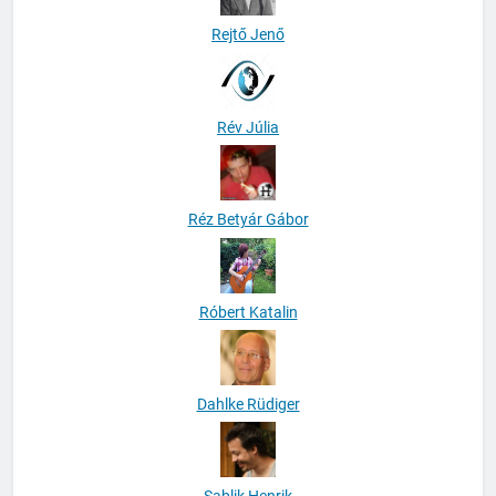
Rejtő Jenő
Rév Júlia
Réz Betyár Gábor
Róbert Katalin
Dahlke Rüdiger