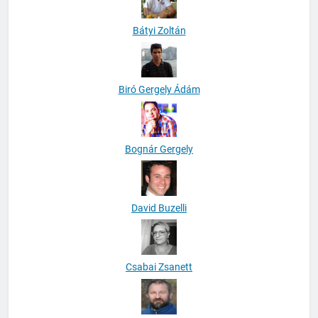
Bátyi Zoltán
Biró Gergely Ádám
Bognár Gergely
David Buzelli
Csabai Zsanett