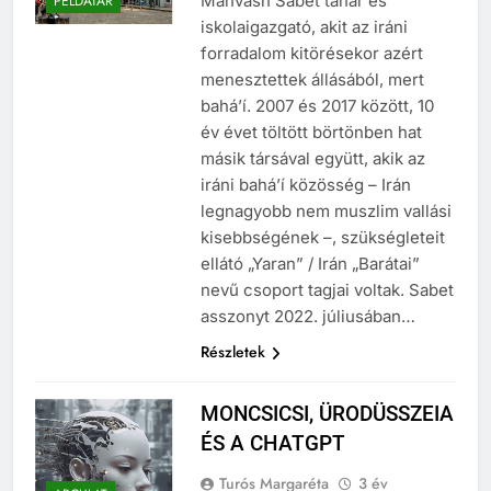
Mahvash Sabet tanár és
PÉLDATÁR
iskolaigazgató, akit az iráni
forradalom kitörésekor azért
menesztettek állásából, mert
bahá’í. 2007 és 2017 között, 10
év évet töltött börtönben hat
másik társával együtt, akik az
iráni bahá’í közösség – Irán
legnagyobb nem muszlim vallási
kisebbségének –, szükségleteit
ellátó „Yaran” / Irán „Barátai”
nevű csoport tagjai voltak. Sabet
asszonyt 2022. júliusában…
Részletek
MONCSICSI, ÜRODÜSSZEIA
ÉS A CHATGPT
Turós Margaréta
3 év