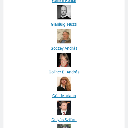
Gellérfi Bence
Gianluigi Nuzzi
Göczey András
Göllner B. András
Gősi Mariann
Gulyás Szilárd