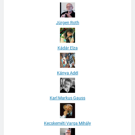
Jürgen Roth
Kádár Elza
Kánya Adél
Karl Markus Gauss
Kecskeméti Varga Mihály