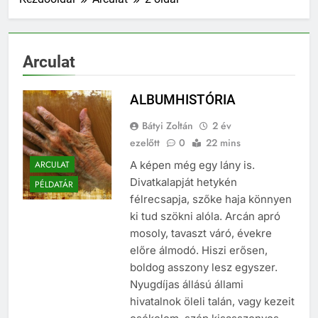
Arculat
ALBUMHISTÓRIA
Bátyi Zoltán
2 év
ezelőtt
0
22 mins
ARCULAT
A képen még egy lány is.
Divatkalapját hetykén
PÉLDATÁR
félrecsapja, szőke haja könnyen
ki tud szökni alóla. Arcán apró
mosoly, tavaszt váró, évekre
előre álmodó. Hiszi erősen,
boldog asszony lesz egyszer.
Nyugdíjas állású állami
hivatalnok öleli talán, vagy kezeit