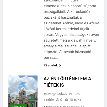
Zanzibárban, miután
elmenekültek a háború sújtotta
országaikból. A kereskedők
bázisként használták a
szigeteket Arábia, India és Afrika
közötti kereskedelmi útjaik
során. Vegyes házasságok révén
született meg a kiswahili nyelv,
amely a mai szuahéli alapját
képezte. A tovább házasodó
perzsa…
Részletek
AZ ÉN TÖRTÉNETEM A
TIÉTEK IS
Varga Mihály
3 év
ezelőtt
0
10 mins