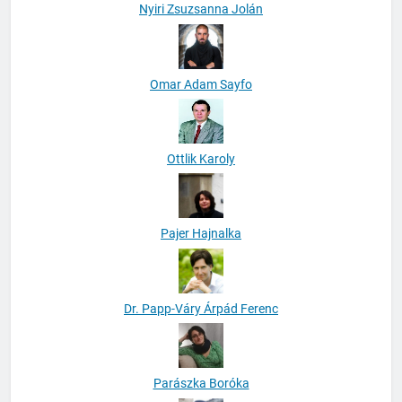
Nyiri Zsuzsanna Jolán
Omar Adam Sayfo
Ottlik Karoly
Pajer Hajnalka
Dr. Papp-Váry Árpád Ferenc
Parászka Boróka