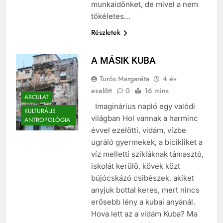
munkaidőnket, de mivel a nem
tökéletes…
Részletek
A MÁSIK KUBA
Turós Margaréta
4 év
ezelőtt
0
16 mins
ARCULAT
Imaginárius napló egy valódi
KULTURÁLIS
világban Hol vannak a harminc
ANTROPOLÓGIA
évvel ezelőtti, vidám, vízbe
ugráló gyermekek, a bicikliket a
víz melletti szikláknak támasztó,
iskolát kerülő, kövek közt
bújócskázó csibészek, akiket
anyjuk bottal keres, mert nincs
erősebb lény a kubai anyánál.
Hova lett az a vidám Kuba? Ma