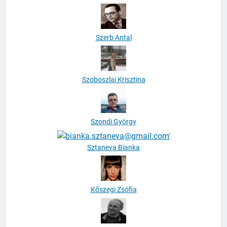
Szerb Antal
Szoboszlai Krisztina
Szondi György
Sztaneva Bianka
Kőszegi Zsófia
Tábori György