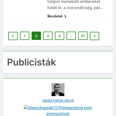
tutajon menekülő embereket
fülelt le a vízirendőrség, pár…
Részletek
1
2
3
4
…
37
Publicisták
Abdul-Fattah Munif
anhmacintosh