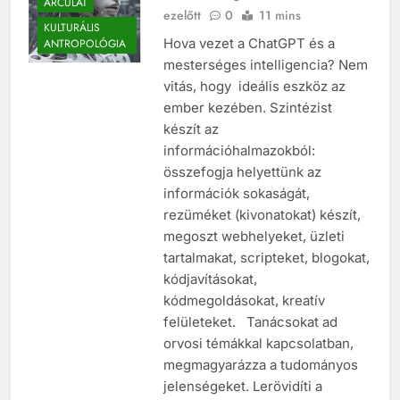
ARCULAT
ezelőtt
0
11 mins
KULTURÁLIS
Hova vezet a ChatGPT és a
ANTROPOLÓGIA
mesterséges intelligencia? Nem
vitás, hogy ideális eszköz az
ember kezében. Szintézist
készít az
információhalmazokból:
összefogja helyettünk az
információk sokaságát,
rezüméket (kivonatokat) készít,
megoszt webhelyeket, üzleti
tartalmakat, scripteket, blogokat,
kódjavításokat,
kódmegoldásokat, kreatív
felületeket. Tanácsokat ad
orvosi témákkal kapcsolatban,
megmagyarázza a tudományos
jelenségeket. Lerövidíti a