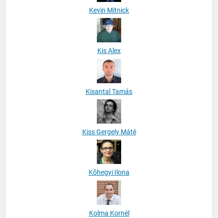
Kevin Mitnick
Kis Alex
Kisantal Tamás
Kiss Gergely Máté
Kőhegyi Ilona
Kolma Kornél