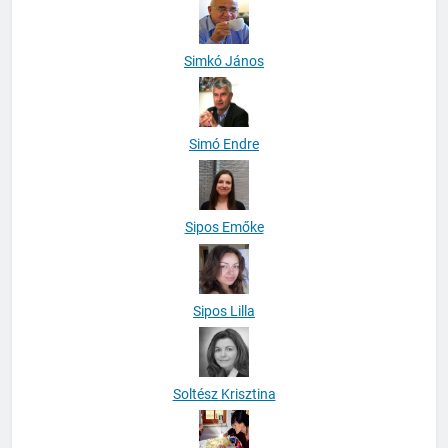
Simkó János
Simó Endre
Sipos Emőke
Sipos Lilla
Soltész Krisztina