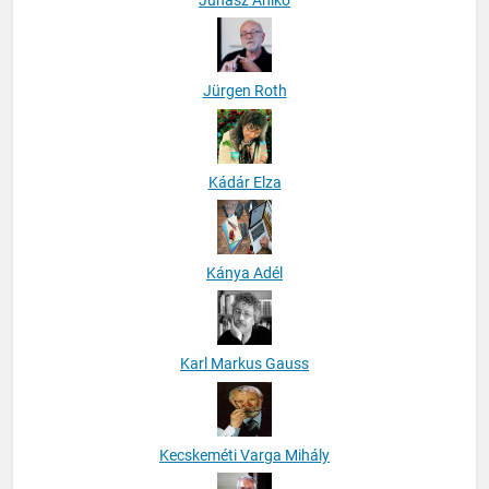
Jürgen Roth
Kádár Elza
Kánya Adél
Karl Markus Gauss
Kecskeméti Varga Mihály