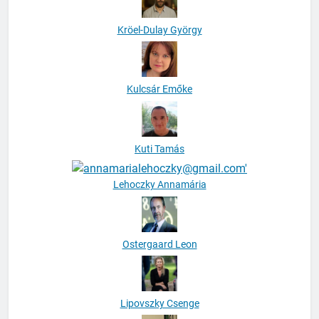
Kröel-Dulay György
Kulcsár Emőke
Kuti Tamás
Lehoczky Annamária
Ostergaard Leon
Lipovszky Csenge