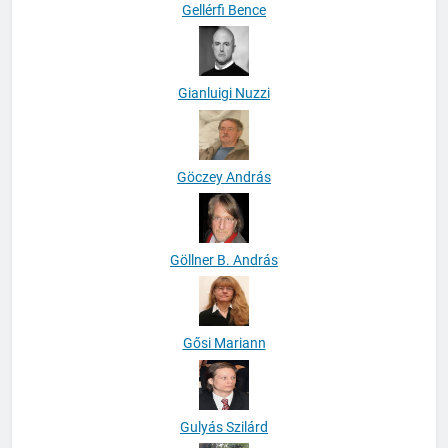
Gellérfi Bence
Gianluigi Nuzzi
Göczey András
Göllner B. András
Gősi Mariann
Gulyás Szilárd