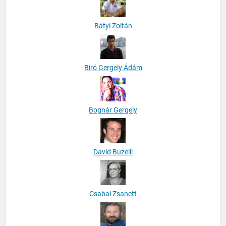
Bátyi Zoltán
Biró Gergely Ádám
Bognár Gergely
David Buzelli
Csabai Zsanett