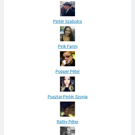
Pintér Szabolcs
Pirik Fanni
Popper Péter
Pusztai-Pintér Szonja
Rátky Péter