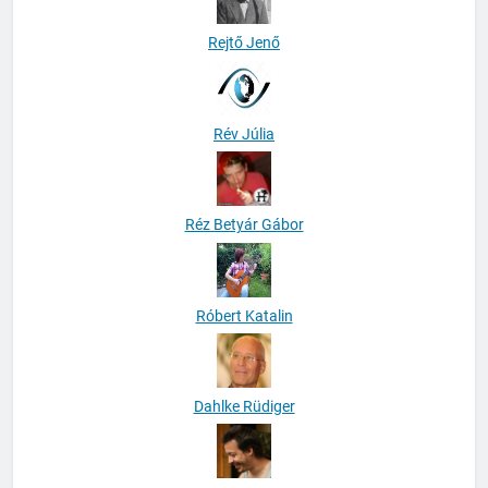
Rejtő Jenő
Rév Júlia
Réz Betyár Gábor
Róbert Katalin
Dahlke Rüdiger