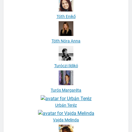
Tóth Enikő
Tóth Nóra Anna
Turóczi Ildikó
Turós Margaréta
Urbán Teréz
Vajda Melinda