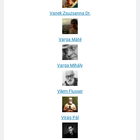
Vanek Zsuzsanna Dr.
Varga Máté
Varga Mihály
Vilem Flusser
Virág Pál