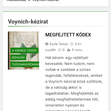
Voynich-kézirat
MEGFEJTETT KÓDEX
Szele Tamás
5 év
ezelőtt
0
9 mins
A KIEMELT CIKKEK
BIZALOM
Hát kérem: egy rejtéllyel
kevesebb. Nem tudom, nem
TUDOMÁNYKOMMUNIKÁCIÓ
voltak-e szebbek a színes
legendák, feltételezések, amiket
a Voynich-kézirat közé szőttünk,
de a valóság akkor is
tagadhatatlan. Megfejtették az
eddig megfejthetetlennek hitt,
ismeretlen nyelven és