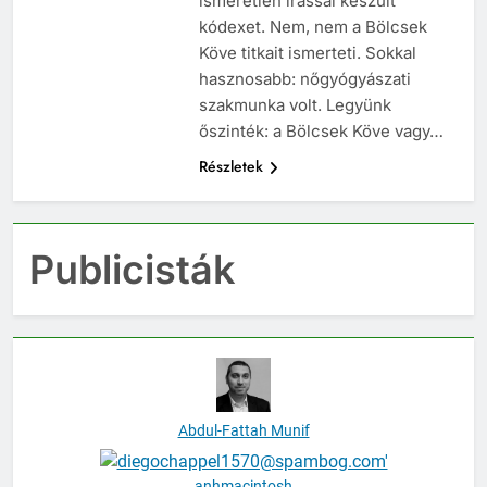
ismeretlen írással készült
kódexet. Nem, nem a Bölcsek
Köve titkait ismerteti. Sokkal
hasznosabb: nőgyógyászati
szakmunka volt. Legyünk
őszinték: a Bölcsek Köve vagy…
Részletek
Publicisták
Abdul-Fattah Munif
anhmacintosh