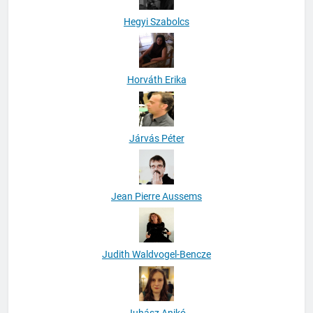
Hegyi Szabolcs
Horváth Erika
Járvás Péter
Jean Pierre Aussems
Judith Waldvogel-Bencze
Juhász Anikó