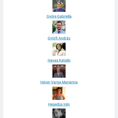
Györe Gabriella
Györfi András
Havas Katalin
Háver-Varga Marianna
Hegedüs Irén