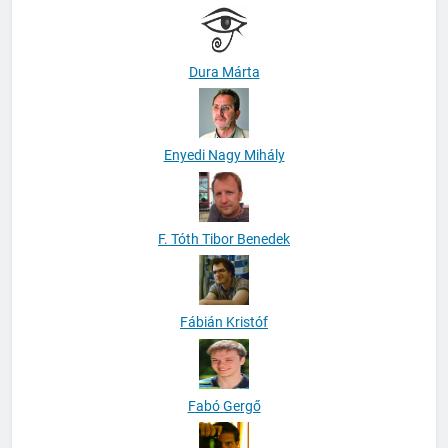
Dura Márta
Enyedi Nagy Mihály
F. Tóth Tibor Benedek
Fábián Kristóf
Fabó Gergő