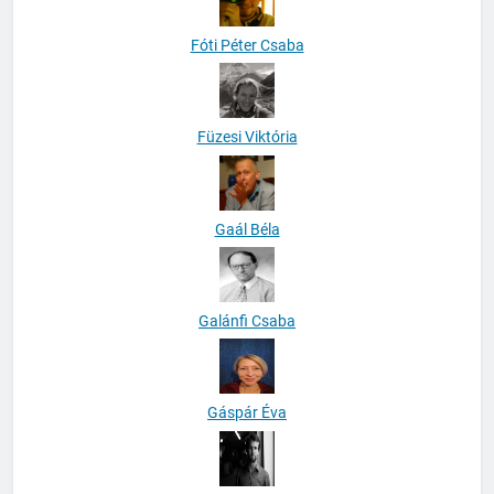
Fóti Péter Csaba
Füzesi Viktória
Gaál Béla
Galánfi Csaba
Gáspár Éva