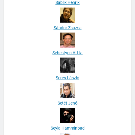
Sablik Henrik
Sándor Zsuzsa
Sebestyen Attila
Seres László
Setét Jenő
Seyla Hamminbad