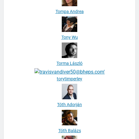
Tompa Andrea
Tony Wu
Torma László
torytimperley
Tóth Adorján
Tóth Balázs