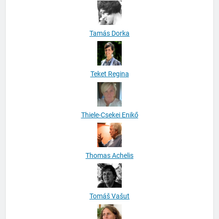
Tamás Dorka
Teket Regina
Thiele-Csekei Enikő
Thomas Achelis
Tomáš Vašut