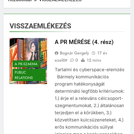
VISSZAEMLÉKEZÉS
A PR MÉRÉSE (4. rész)
Bognár Gergely
17 év
ezelőtt
0
12 mins
A PR-SZAKMA
Tartalmi és cyberspace-elemzés
PUBLIC
Bármely kommunikációs
RELATIONS
program hatékonyságát
determináló legfőbb kritériumok:
1.) érje el a releváns célcsoport-
szegmentumokat, 2.) általánosan
terjedjen el a körükben, 3.)
közvetítsen kulcsüzeneteket, 4.)
erős kommunikációs súllyal