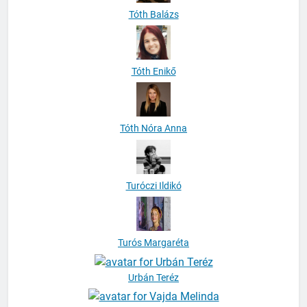
Tóth Balázs
Tóth Enikő
Tóth Nóra Anna
Turóczi Ildikó
Turós Margaréta
Urbán Teréz