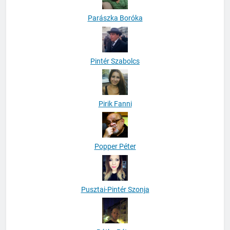
Parászka Boróka
Pintér Szabolcs
Pirik Fanni
Popper Péter
Pusztai-Pintér Szonja