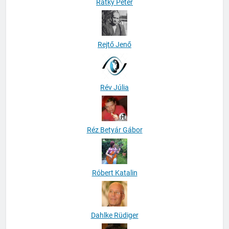
Rátky Péter
Rejtő Jenő
Rév Júlia
Réz Betyár Gábor
Róbert Katalin
Dahlke Rüdiger