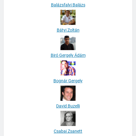
Balázsfalvi Balázs
Bátyi Zoltán
Biró Gergely Ádám
Bognár Gergely
David Buzelli
Csabai Zsanett