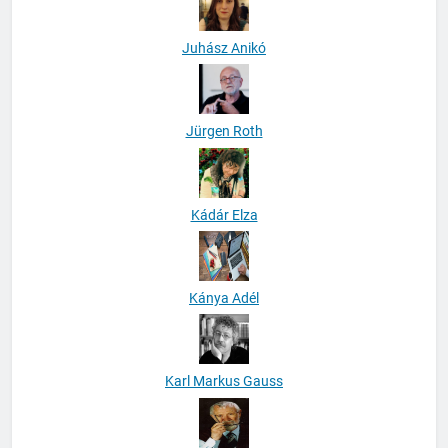
Juhász Anikó
Jürgen Roth
Kádár Elza
Kánya Adél
Karl Markus Gauss