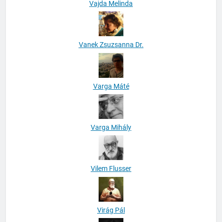
Vajda Melinda
Vanek Zsuzsanna Dr.
Varga Máté
Varga Mihály
Vilem Flusser
Virág Pál