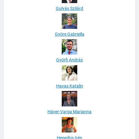
Gulyás Szilárd
Györe Gabriella
Györfi András
Havas Katalin
Háver-Varga Marianna
Hegedüs Irén