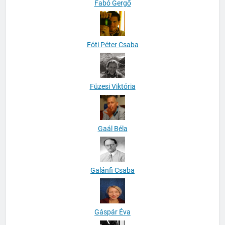
Fabó Gergő
Fóti Péter Csaba
Füzesi Viktória
Gaál Béla
Galánfi Csaba
Gáspár Éva