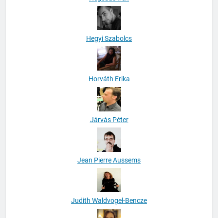
Hegyi Szabolcs
Horváth Erika
Járvás Péter
Jean Pierre Aussems
Judith Waldvogel-Bencze