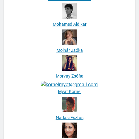
Mohamed Aldikar
Molnár Zsóka
Morvay Zsófia
Myat Kornél
Nádasi Esztus