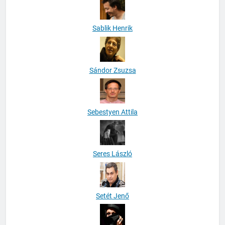
Sablik Henrik
Sándor Zsuzsa
Sebestyen Attila
Seres László
Setét Jenő