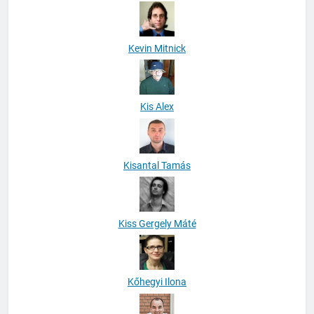
Kevin Mitnick
Kis Alex
Kisantal Tamás
Kiss Gergely Máté
Kőhegyi Ilona