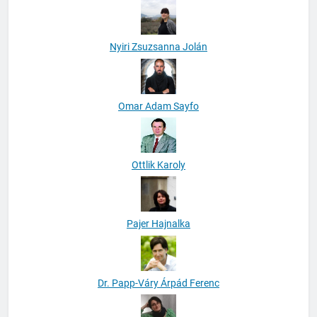
Nyiri Zsuzsanna Jolán
Omar Adam Sayfo
Ottlik Karoly
Pajer Hajnalka
Dr. Papp-Váry Árpád Ferenc