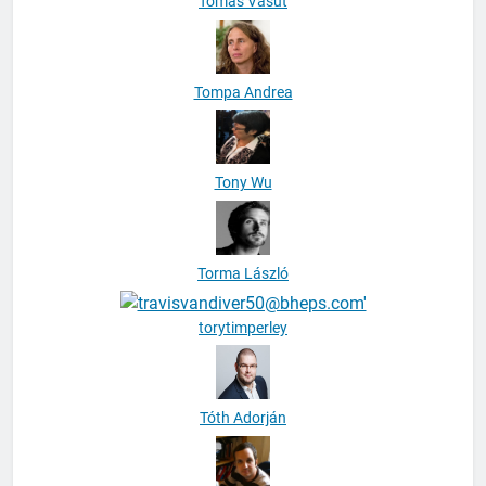
Tomáš Vašut
Tompa Andrea
Tony Wu
Torma László
torytimperley
Tóth Adorján