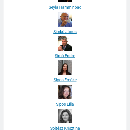
Seyla Hamminbad
Simkó János
Simó Endre
Sipos Emőke
Sipos Lilla
Soltész Krisztina