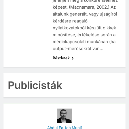
jelenjen meg a konkurensekhez
képest. (Macnamara, 2002.) Az
általunk generált, vagy újságírói
kérdésre reagáló
nyilatkozatokból készült cikkek
minősítése, értékelése során a
médiakapcsolati munkában (ha
output-mérésekről van…
Részletek
Publicisták
Abdul-Fattah Munif