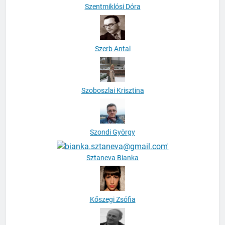
Szentmiklósi Dóra
Szerb Antal
Szoboszlai Krisztina
Szondi György
Sztaneva Bianka
Kőszegi Zsófia