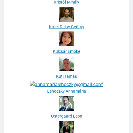
Kristóf Mihály
Kröel-Dulay György
Kulcsár Emőke
Kuti Tamás
Lehoczky Annamária
Ostergaard Leon