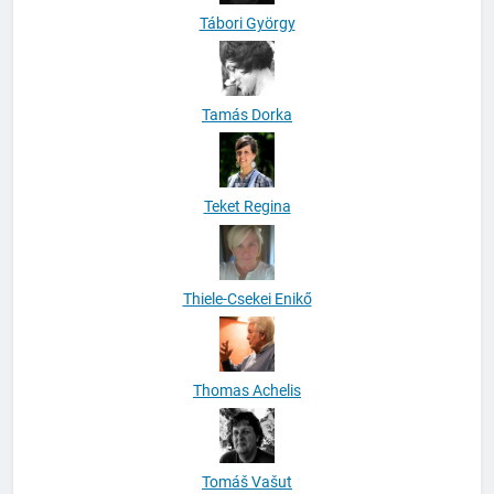
Tamás Dorka
Teket Regina
Thiele-Csekei Enikő
Thomas Achelis
Tomáš Vašut