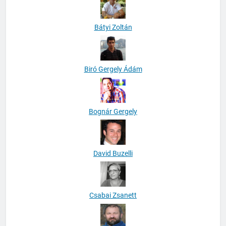
Bátyi Zoltán
Biró Gergely Ádám
Bognár Gergely
David Buzelli
Csabai Zsanett