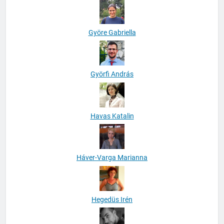
Györe Gabriella
Györfi András
Havas Katalin
Háver-Varga Marianna
Hegedüs Irén