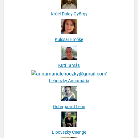
Kröel-Dulay György
Kulcsár Emőke
Kuti Tamás
Lehoczky Annamária
Ostergaard Leon
Lipovszky Csenge