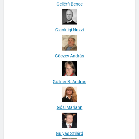
Gellérfi Bence
Gianluigi Nuzzi
Göczey András
Göllner B. András
Gősi Mariann
Gulyás Szilárd