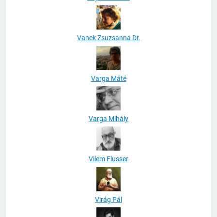
Vanek Zsuzsanna Dr.
Varga Máté
Varga Mihály
Vilem Flusser
Virág Pál