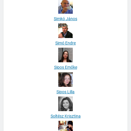
Simkó János
Simó Endre
Sipos Emőke
Sipos Lilla
Soltész Krisztina