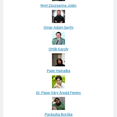
Nyiri Zsuzsanna Jolán
Omar Adam Sayfo
Ottlik Karoly
Pajer Hajnalka
Dr. Papp-Váry Árpád Ferenc
Parászka Boróka