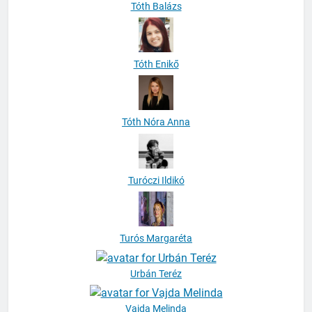
Tóth Enikő
Tóth Nóra Anna
Turóczi Ildikó
Turós Margaréta
Urbán Teréz
Vajda Melinda