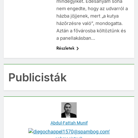
mindegyiket. Édesanyám soha
nem engedte, hogy az udvarról a
házba jöjjenek, mert „a kutya
házőrzésre való”, mondogatta.
Aztán a fővárosba költöztünk és
a panellakásban…
Részletek
Publicisták
Abdul-Fattah Munif