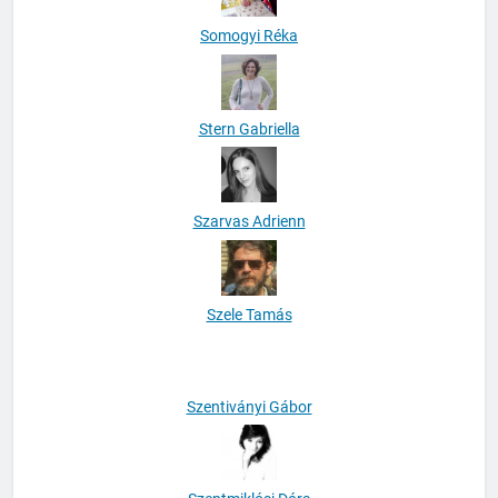
Somogyi Réka
Stern Gabriella
Szarvas Adrienn
Szele Tamás
Szentiványi Gábor
Szentmiklósi Dóra