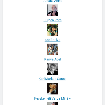
Juhász Anikó
Jürgen Roth
Kádár Elza
Kánya Adél
Karl Markus Gauss
Kecskeméti Varga Mihály