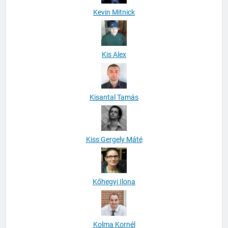
Kevin Mitnick
Kis Alex
Kisantal Tamás
Kiss Gergely Máté
Kőhegyi Ilona
Kolma Kornél