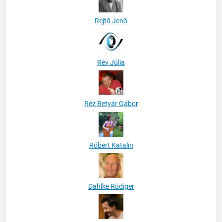
Rejtő Jenő
Rév Júlia
Réz Betyár Gábor
Róbert Katalin
Dahlke Rüdiger