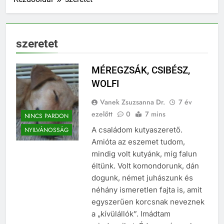
szeretet
MÉREGZSÁK, CSIBÉSZ,
WOLFI
Vanek Zsuzsanna Dr.
7 év
ezelőtt
0
7 mins
NINCS PARDON
A családom kutyaszerető.
NYILVÁNOSSÁG
Amióta az eszemet tudom,
mindig volt kutyánk, míg falun
éltünk. Volt komondorunk, dán
dogunk, német juhászunk és
néhány ismeretlen fajta is, amit
egyszerűen korcsnak neveznek
a „kívülállók”. Imádtam