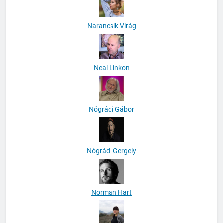
Narancsik Virág
Neal Linkon
Nógrádi Gábor
Nógrádi Gergely
Norman Hart