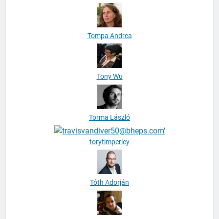
Tompa Andrea
Tony Wu
Torma László
torytimperley
Tóth Adorján
Tóth Balázs