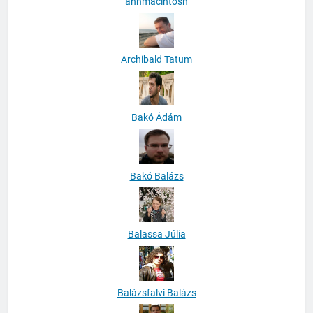
anhmacintosh
Archibald Tatum
Bakó Ádám
Bakó Balázs
Balassa Júlia
Balázsfalvi Balázs