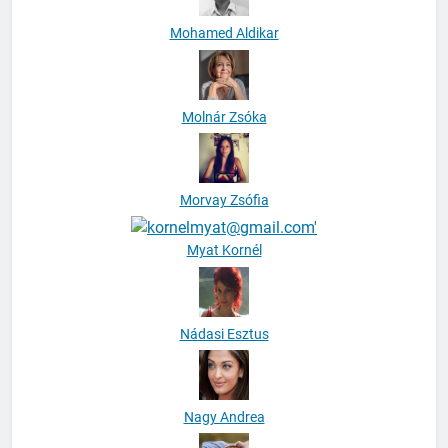
Mohamed Aldikar
Molnár Zsóka
Morvay Zsófia
Myat Kornél
Nádasi Esztus
Nagy Andrea