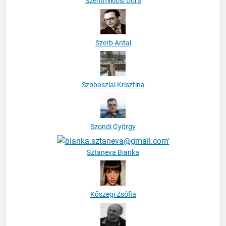
Szerb Antal
Szoboszlai Krisztina
Szondi György
Sztaneva Bianka
Kőszegi Zsófia
Tábori György