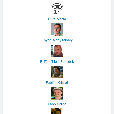
Dura Márta
Enyedi Nagy Mihály
F. Tóth Tibor Benedek
Fábián Kristóf
Fabó Gergő