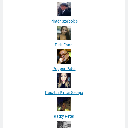
Pintér Szabolcs
Pirik Fanni
Popper Péter
Pusztai-Pintér Szonja
Rátky Péter