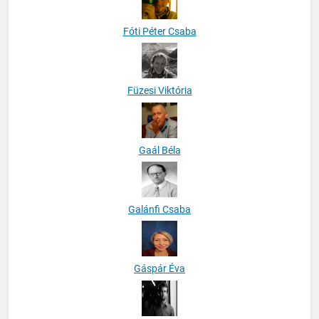
Fóti Péter Csaba
Füzesi Viktória
Gaál Béla
Galánfi Csaba
Gáspár Éva