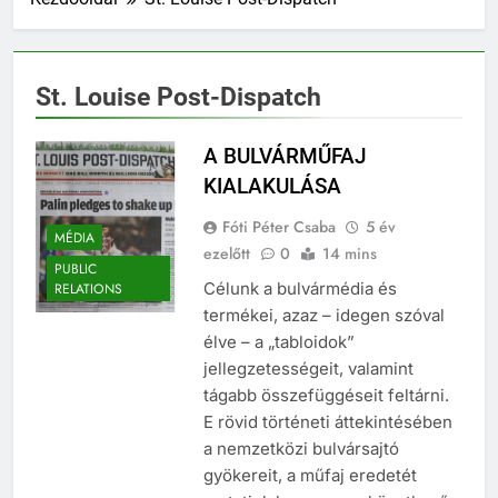
St. Louise Post-Dispatch
A BULVÁRMŰFAJ
KIALAKULÁSA
Fóti Péter Csaba
5 év
MÉDIA
ezelőtt
0
14 mins
PUBLIC
Célunk a bulvármédia és
RELATIONS
termékei, azaz – idegen szóval
élve – a „tabloidok”
jellegzetességeit, valamint
tágabb összefüggéseit feltárni.
E rövid történeti áttekintésében
a nemzetközi bulvársajtó
gyökereit, a műfaj eredetét