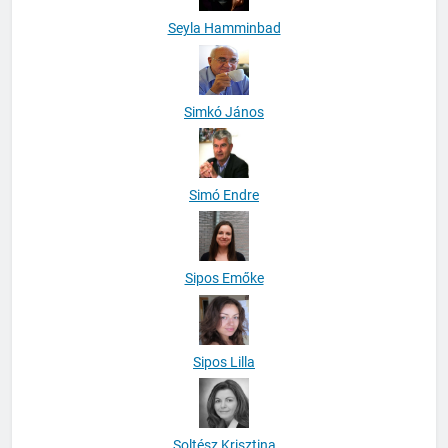
Seyla Hamminbad
Simkó János
Simó Endre
Sipos Emőke
Sipos Lilla
Soltész Krisztina