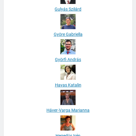
Gulyás Szilárd
Györe Gabriella
Györfi András
Havas Katalin
Háver-Varga Marianna
Hegedüs Irén