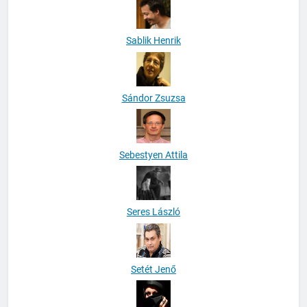
Sablik Henrik
Sándor Zsuzsa
Sebestyen Attila
Seres László
Setét Jenő