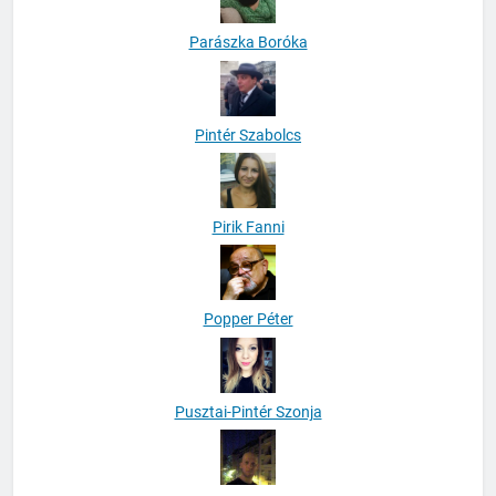
Parászka Boróka
Pintér Szabolcs
Pirik Fanni
Popper Péter
Pusztai-Pintér Szonja