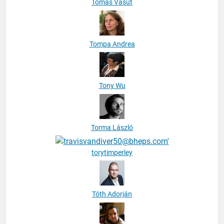
Tomáš Vašut
Tompa Andrea
Tony Wu
Torma László
torytimperley
Tóth Adorján