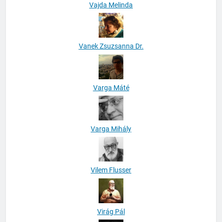
Vajda Melinda
Vanek Zsuzsanna Dr.
Varga Máté
Varga Mihály
Vilem Flusser
Virág Pál