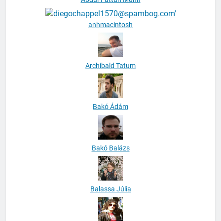
anhmacintosh
Archibald Tatum
Bakó Ádám
Bakó Balázs
Balassa Júlia