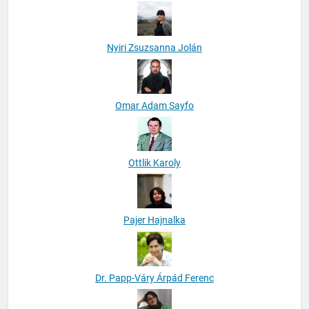
Nyiri Zsuzsanna Jolán
Omar Adam Sayfo
Ottlik Karoly
Pajer Hajnalka
Dr. Papp-Váry Árpád Ferenc