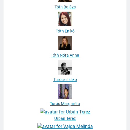
Tóth Balázs
Tóth Enikő
Tóth Nóra Anna
Turóczi Ildikó
Turós Margaréta
Urbán Teréz