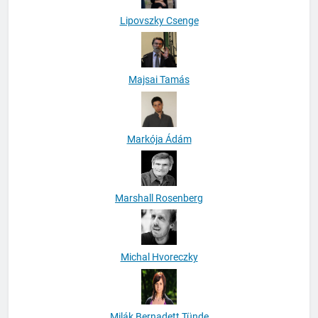
Lipovszky Csenge
Majsai Tamás
Markója Ádám
Marshall Rosenberg
Michal Hvoreczky
Milák Bernadett Tünde