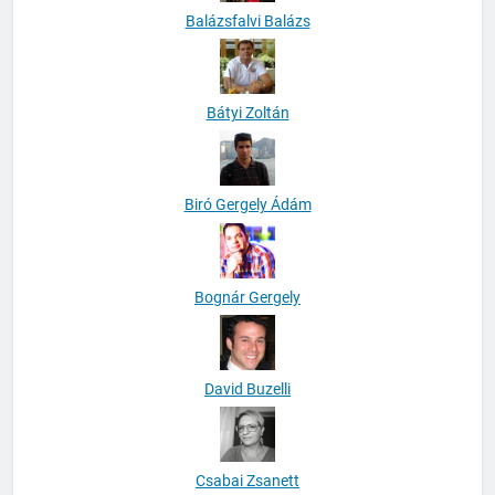
Balázsfalvi Balázs
Bátyi Zoltán
Biró Gergely Ádám
Bognár Gergely
David Buzelli
Csabai Zsanett