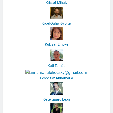
Kristóf Mihály
Kröel-Dulay György
Kulcsár Emőke
Kuti Tamás
Lehoczky Annamária
Ostergaard Leon