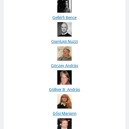
Gellérfi Bence
Gianluigi Nuzzi
Göczey András
Göllner B. András
Gősi Mariann