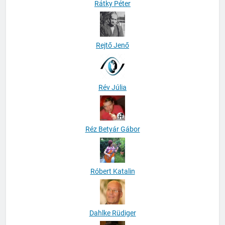
Rátky Péter
Rejtő Jenő
Rév Júlia
Réz Betyár Gábor
Róbert Katalin
Dahlke Rüdiger