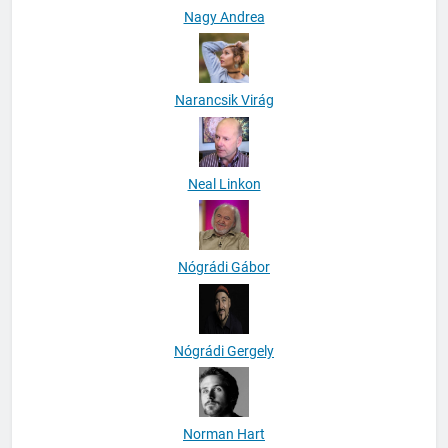
Nagy Andrea
Narancsik Virág
Neal Linkon
Nógrádi Gábor
Nógrádi Gergely
Norman Hart