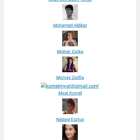
Mohamed Aldikar
Molnár Zsóka
Morvay Zsófia
Myat Kornél
Nádasi Esztus