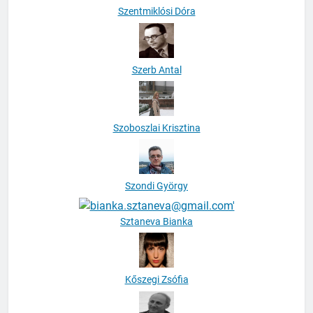
Szentmiklósi Dóra
Szerb Antal
Szoboszlai Krisztina
Szondi György
Sztaneva Bianka
Kőszegi Zsófia