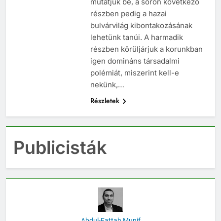
mutatjuk be, a soron következő
részben pedig a hazai
bulvárvilág kibontakozásának
lehetünk tanúi. A harmadik
részben körüljárjuk a korunkban
igen domináns társadalmi
polémiát, miszerint kell-e
nekünk,…
Részletek
Publicisták
Abdul-Fattah Munif