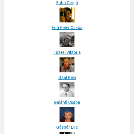
Fabó Gergő
Fóti Péter Csaba
Füzesi Viktória
Gaál Béla
Galánfi Csaba
Gáspár Éva