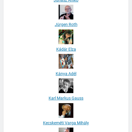
Jürgen Roth
Kádár Elza
Kánya Adél
Karl Markus Gauss
Kecskeméti Varga Mihály