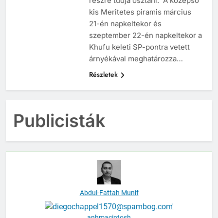
részre tudja osztani. A középső
kis Meritetes piramis március
21-én napkeltekor és
szeptember 22-én napkeltekor a
Khufu keleti SP-pontra vetett
árnyékával meghatározza…
Részletek
Publicisták
Abdul-Fattah Munif
anhmacintosh