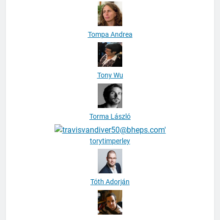
Tompa Andrea
Tony Wu
Torma László
torytimperley
Tóth Adorján