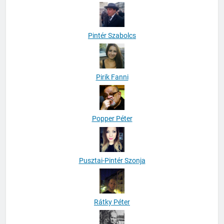
Pintér Szabolcs
Pirik Fanni
Popper Péter
Pusztai-Pintér Szonja
Rátky Péter