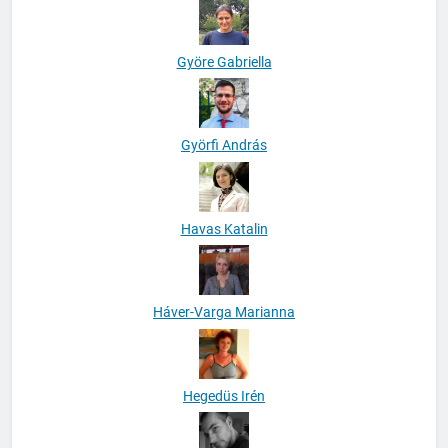
Györe Gabriella
Györfi András
Havas Katalin
Háver-Varga Marianna
Hegedüs Irén