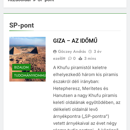
SP-pont
GIZA – AZ IDŐMŰ
Göczey András
3 év
ezelőtt
0
3 mins
BIZALOM
A Khufu piramistól keletre
elhelyezkedő három kis piramis
TUDOMÁNYKOMMUNIKÁCIÓ
északról déli irányban:
Hetepheresz, Meritetes és
Hanutsen a nagy Khufu piramis
keleti oldalának egyötödében, az
délkeleti oldalnál levő
árnyékpontra („SP-pontra”)
vetett árnyékaival az évet négy