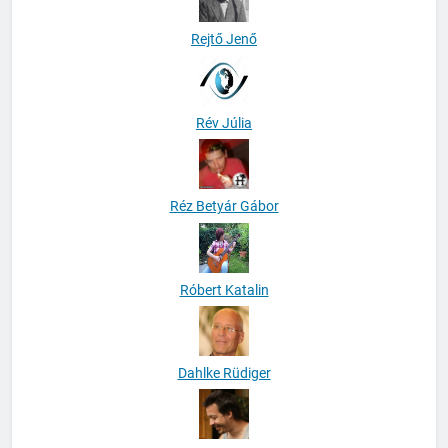
Rejtő Jenő
Rév Júlia
Réz Betyár Gábor
Róbert Katalin
Dahlke Rüdiger