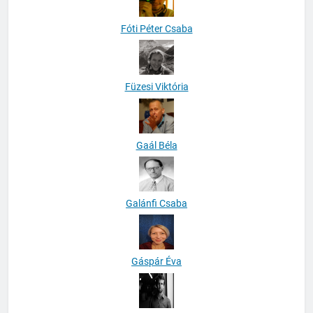
Fóti Péter Csaba
Füzesi Viktória
Gaál Béla
Galánfi Csaba
Gáspár Éva