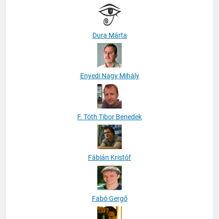
Dura Márta
Enyedi Nagy Mihály
F. Tóth Tibor Benedek
Fábián Kristóf
Fabó Gergő