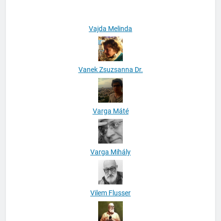
Vajda Melinda
Vanek Zsuzsanna Dr.
Varga Máté
Varga Mihály
Vilem Flusser
Virág Pál