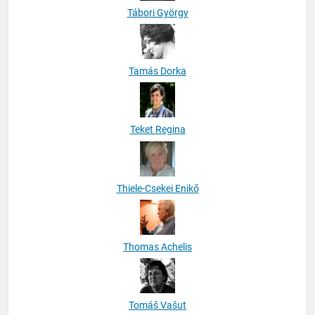
Tábori György
Tamás Dorka
Teket Regina
Thiele-Csekei Enikő
Thomas Achelis
Tomáš Vašut