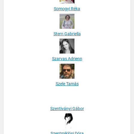
Somogyi Réka
Stern Gabriella
Szarvas Adrienn
Szele Tamás
Szentiványi Gábor
Szentmiklósi Dóra