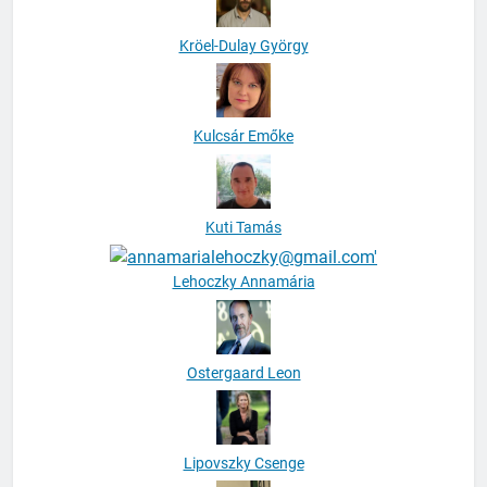
Kröel-Dulay György
Kulcsár Emőke
Kuti Tamás
Lehoczky Annamária
Ostergaard Leon
Lipovszky Csenge