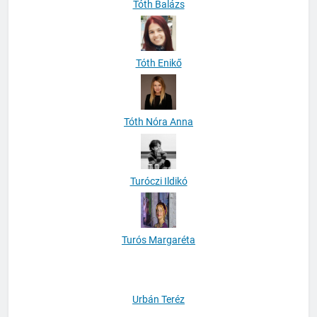
Tóth Balázs
Tóth Enikő
Tóth Nóra Anna
Turóczi Ildikó
Turós Margaréta
Urbán Teréz