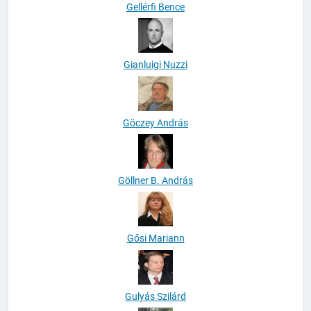
Gellérfi Bence
Gianluigi Nuzzi
Göczey András
Göllner B. András
Gősi Mariann
Gulyás Szilárd