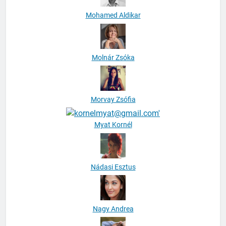
Mohamed Aldikar
Molnár Zsóka
Morvay Zsófia
Myat Kornél
Nádasi Esztus
Nagy Andrea