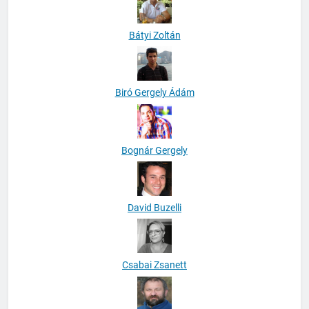
Bátyi Zoltán
Biró Gergely Ádám
Bognár Gergely
David Buzelli
Csabai Zsanett