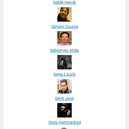
Sablik Henrik
Sándor Zsuzsa
Sebestyen Attila
Seres László
Setét Jenő
Seyla Hamminbad