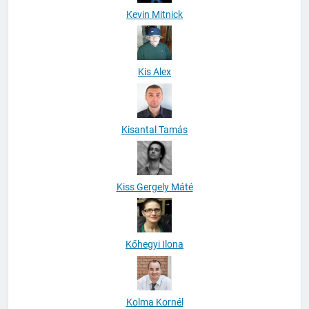
Kevin Mitnick
Kis Alex
Kisantal Tamás
Kiss Gergely Máté
Kőhegyi Ilona
Kolma Kornél