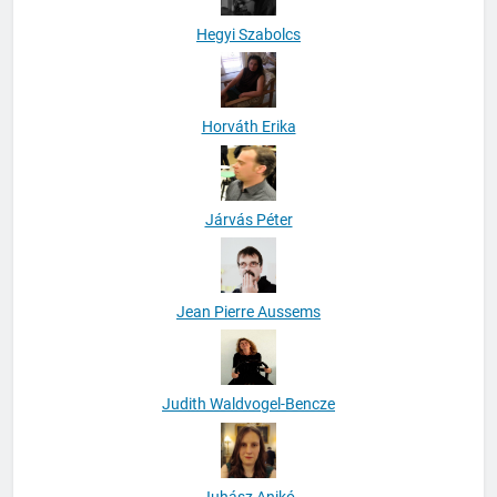
Hegyi Szabolcs
Horváth Erika
Járvás Péter
Jean Pierre Aussems
Judith Waldvogel-Bencze
Juhász Anikó