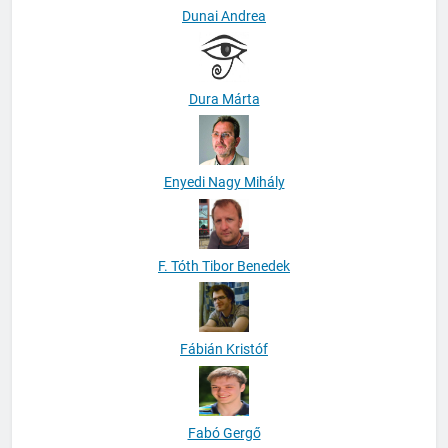
Dunai Andrea
Dura Márta
Enyedi Nagy Mihály
F. Tóth Tibor Benedek
Fábián Kristóf
Fabó Gergő