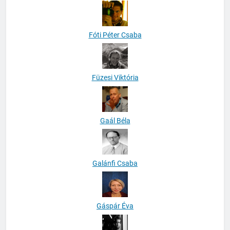
Fóti Péter Csaba
Füzesi Viktória
Gaál Béla
Galánfi Csaba
Gáspár Éva