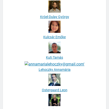
Kröel-Dulay György
Kulcsár Emőke
Kuti Tamás
Lehoczky Annamária
Ostergaard Leon