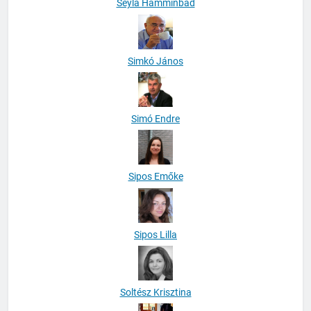
Seyla Hamminbad
Simkó János
Simó Endre
Sipos Emőke
Sipos Lilla
Soltész Krisztina