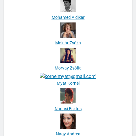
Mohamed Aldikar
Molnár Zsóka
Morvay Zsófia
Myat Kornél
Nádasi Esztus
Nagy Andrea