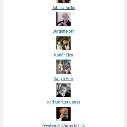
Juhász Anikó
Jürgen Roth
Kádár Elza
Kánya Adél
Karl Markus Gauss
Kecskeméti Varga Mihály