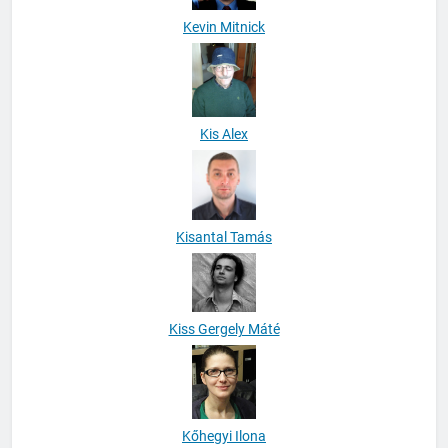
Kevin Mitnick
Kis Alex
Kisantal Tamás
Kiss Gergely Máté
Kőhegyi Ilona