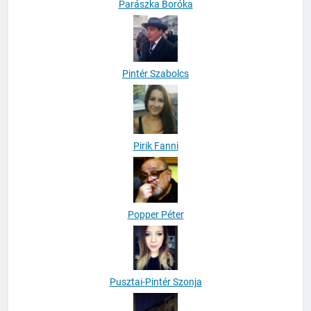
Parászka Boróka
Pintér Szabolcs
Pirik Fanni
Popper Péter
Pusztai-Pintér Szonja