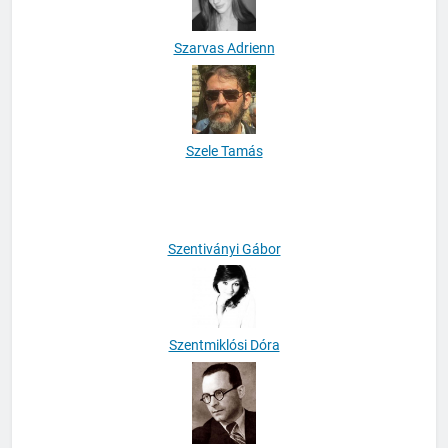
Szarvas Adrienn
Szele Tamás
Szentiványi Gábor
Szentmiklósi Dóra
Szerb Antal