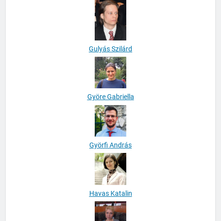
Gulyás Szilárd
Györe Gabriella
Györfi András
Havas Katalin