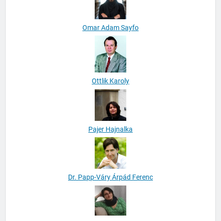
Omar Adam Sayfo
Ottlik Karoly
Pajer Hajnalka
Dr. Papp-Váry Árpád Ferenc