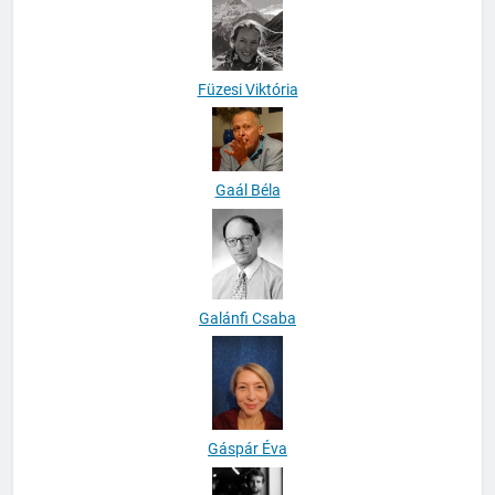
Füzesi Viktória
Gaál Béla
Galánfi Csaba
Gáspár Éva