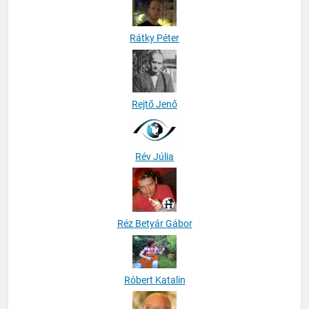
Rátky Péter
Rejtő Jenő
Rév Júlia
Réz Betyár Gábor
Róbert Katalin