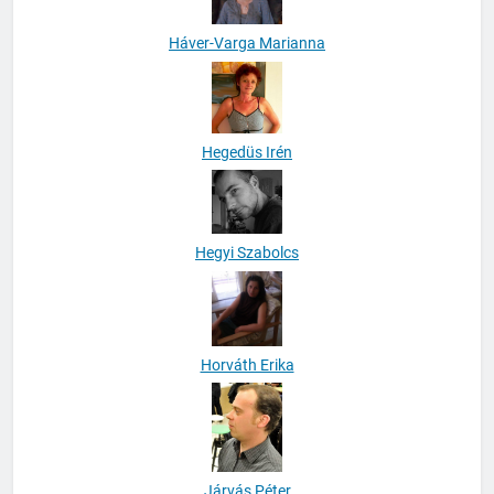
Háver-Varga Marianna
Hegedüs Irén
Hegyi Szabolcs
Horváth Erika
Járvás Péter