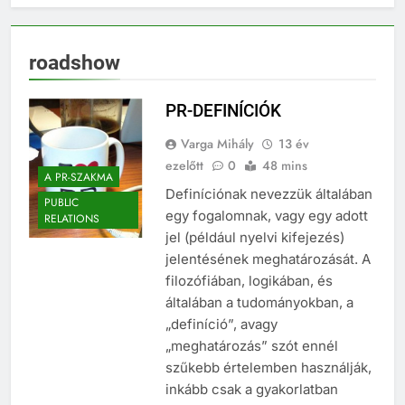
roadshow
PR-DEFINÍCIÓK
Varga Mihály
13 év
ezelőtt
0
48 mins
A PR-SZAKMA
Definíciónak nevezzük általában
PUBLIC
egy fogalomnak, vagy egy adott
RELATIONS
jel (például nyelvi kifejezés)
jelentésének meghatározását. A
filozófiában, logikában, és
általában a tudományokban, a
„definíció”, avagy
„meghatározás” szót ennél
szűkebb értelemben használják,
inkább csak a gyakorlatban