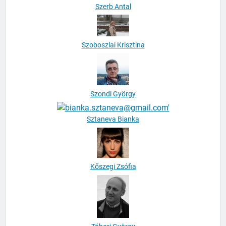
Szoboszlai Krisztina
Szondi György
Sztaneva Bianka
Kőszegi Zsófia
Tábori György