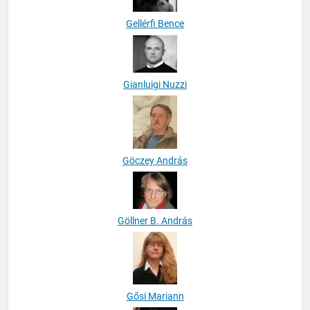
Gellérfi Bence
Gianluigi Nuzzi
Göczey András
Göllner B. András
Gősi Mariann