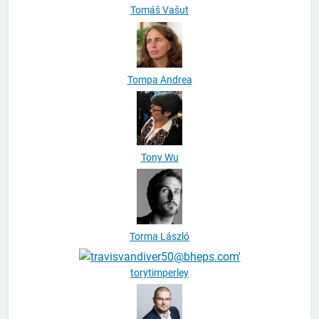
Tompa Andrea
Tony Wu
Torma László
torytimperley
Tóth Adorján