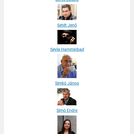
Setét Jenő
Seyla Hamminbad
Simkó János
Simó Endre