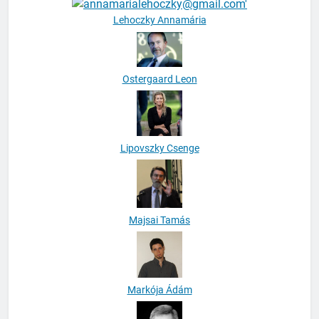
Lehoczky Annamária
Ostergaard Leon
Lipovszky Csenge
Majsai Tamás
Markója Ádám