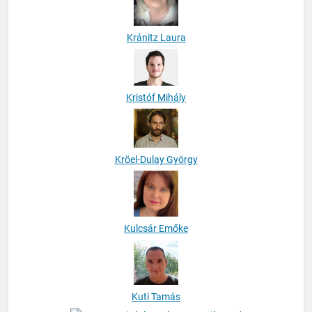
Kránitz Laura
Kristóf Mihály
Kröel-Dulay György
Kulcsár Emőke
Kuti Tamás