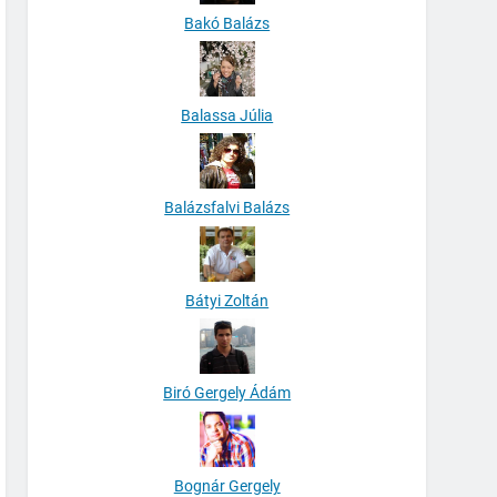
Bakó Balázs
Balassa Júlia
Balázsfalvi Balázs
Bátyi Zoltán
Biró Gergely Ádám
Bognár Gergely