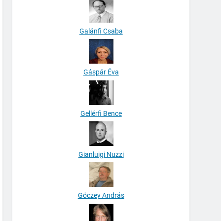
Galánfi Csaba
Gáspár Éva
Gellérfi Bence
Gianluigi Nuzzi
Göczey András