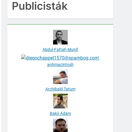
Publicisták
Abdul-Fattah Munif
anhmacintosh
Archibald Tatum
Bakó Ádám