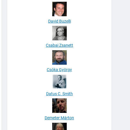
David Buzelli
Csabai Zsanett
Csóka György
Datus C. Smith
Demeter Márton