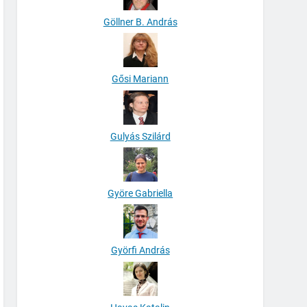
Göllner B. András
Gősi Mariann
Gulyás Szilárd
Györe Gabriella
Györfi András