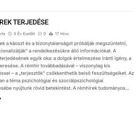
REK TERJEDÉSE
rta
5 Év Ezelőtt
0
17 Mins
k a káoszt és a bizonytalanságot próbálják megszüntetni,
cionalizálják” a rendelkezésükre álló információkat. A
terjedésének egyik oka: a dolgok értelmezése iránti igény, a
keresése. A rémhír továbbadásával – viszonylag kis
éssel – a „terjesztők” csökkenthetik belső feszültségeiket. Az
an a téma pszichológiai és szociálpszichológiai
sébe nyújtunk rövid betekintést. A rémhírek tudományos…