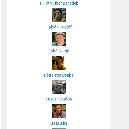
F. Tóth Tibor Benedek
Fábián Kristóf
Fabó Gergő
Fóti Péter Csaba
Füzesi Viktória
Gaál Béla