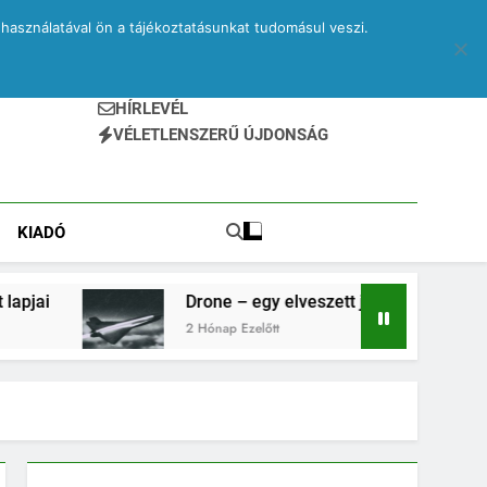
használatával ön a tájékoztatásunkat tudomásul veszi.
HÍRLEVÉL
VÉLETLENSZERŰ ÚJDONSÁG
KIADÓ
Drone – egy elveszett jegyzetfüzet kitépett lapjai
2 Hónap Ezelőtt