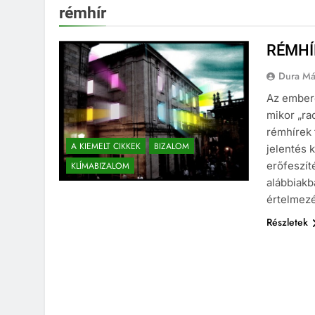
rémhír
RÉMHÍ
Dura Má
Az embere
mikor „ra
rémhírek 
A KIEMELT CIKKEK
BIZALOM
jelentés 
erőfeszít
KLÍMABIZALOM
alábbiakb
értelmezé
Részletek