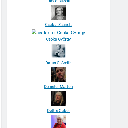
David Buzelli
Csabai Zsanett
Csóka György
Datus C. Smith
Demeter Márton
Dettre Gábor