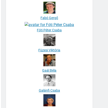
Fabó Gergő
Fóti Péter Csaba
Füzesi Viktória
Gaál Béla
Galánfi Csaba