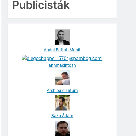
Publicisták
Abdul-Fattah Munif
anhmacintosh
Archibald Tatum
Bakó Ádám