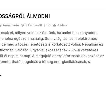
OSSÁGRÓL ÁLMODNI
y Annamária
5 Év Ezelőtt
0
4 Mins
 csak el, milyen volna az életünk, ha amint bealkonyodott,
honolna egészen hajnalig. Sem világítás, sem elektromos
 de még a főzési lehetőség is korlátozott volna. Nepálban ez
tköznapi valóság, ugyanis lakosságának 73%-a vezetékes
ül él nap mint nap. A megújuló energiaforrások kiaknázása az
fenntartható megoldás a térség energiaellátásának, s