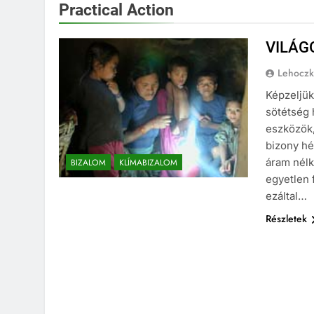
Practical Action
VILÁG
Lehoczk
Képzeljük
sötétség 
eszközök,
bizony hé
áram nélk
BIZALOM
KLÍMABIZALOM
egyetlen 
ezáltal…
Részletek