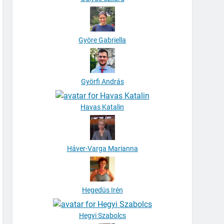
Gulyás Szilárd
Györe Gabriella
Györfi András
Havas Katalin
Háver-Varga Marianna
Hegedüs Irén
Hegyi Szabolcs