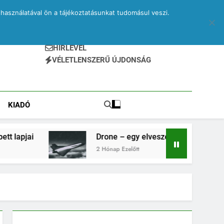
használatával ön a tájékoztatásunkat tudomásul veszi.
HÍRLEVÉL
VÉLETLENSZERŰ ÚJDONSÁG
KIADÓ
Drone – egy elveszett jegyzetfüzet kitépett lapjai
2 Hónap Ezelőtt