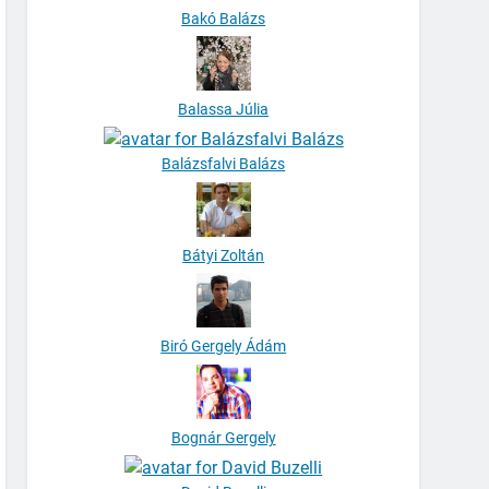
Bakó Balázs
Balassa Júlia
Balázsfalvi Balázs
Bátyi Zoltán
Biró Gergely Ádám
Bognár Gergely