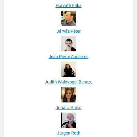
Horváth Erika
Járvás Péter
Jean Pierre Aussems
Judith Waldvogel-Bencze
Juhász Anikó
Jürgen Roth