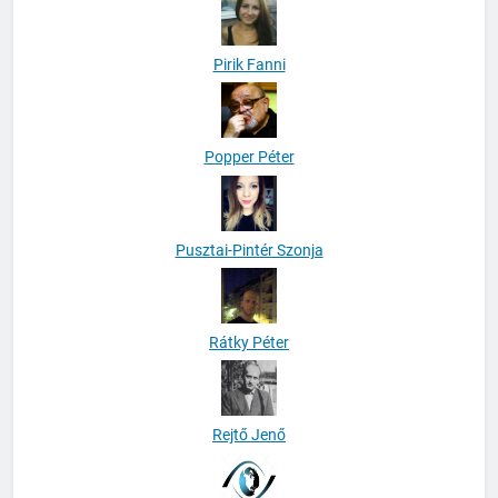
Pirik Fanni
Popper Péter
Pusztai-Pintér Szonja
Rátky Péter
Rejtő Jenő