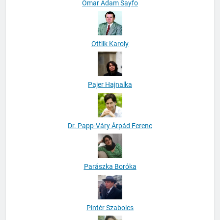
Omar Adam Sayfo
Ottlik Karoly
Pajer Hajnalka
Dr. Papp-Váry Árpád Ferenc
Parászka Boróka
Pintér Szabolcs