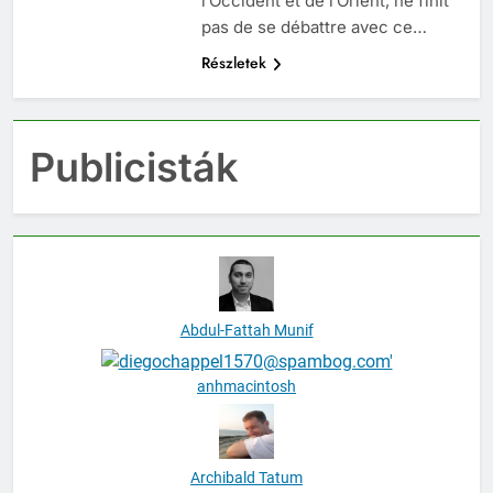
l’Occident et de l’Orient, ne finit
pas de se débattre avec ce…
Részletek
Publicisták
Abdul-Fattah Munif
anhmacintosh
Archibald Tatum