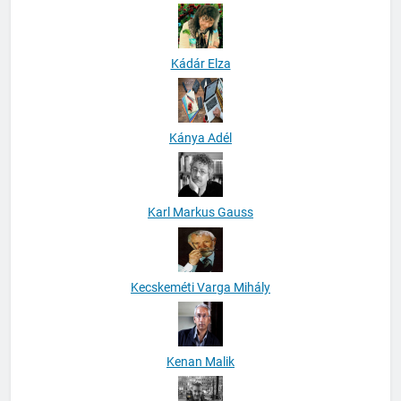
Kádár Elza
Kánya Adél
Karl Markus Gauss
Kecskeméti Varga Mihály
Kenan Malik