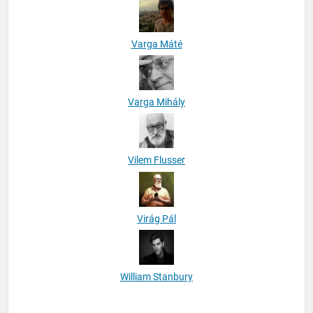
Varga Máté
Varga Mihály
Vilem Flusser
Virág Pál
William Stanbury