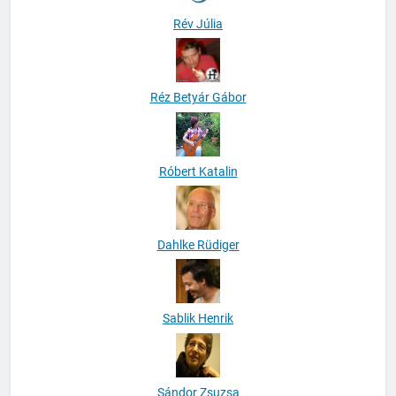
Rév Júlia
Réz Betyár Gábor
Róbert Katalin
Dahlke Rüdiger
Sablik Henrik
Sándor Zsuzsa