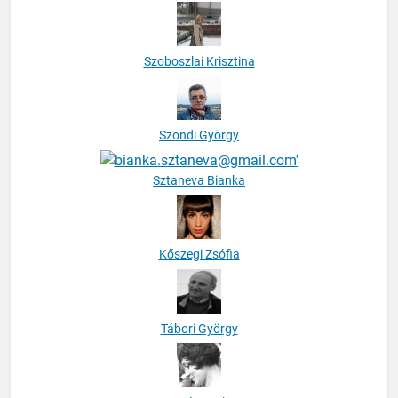
Szoboszlai Krisztina
Szondi György
Sztaneva Bianka
Kőszegi Zsófia
Tábori György
Tamás Dorka