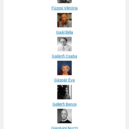
Füzesi Viktória
Gaál Béla
Galánfi Csaba
Gáspár Éva
Gellérfi Bence
Gianluigi Nuzzi