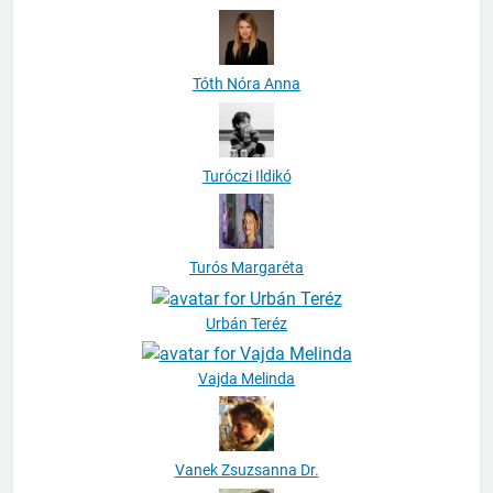
Tóth Nóra Anna
Turóczi Ildikó
Turós Margaréta
Urbán Teréz
Vajda Melinda
Vanek Zsuzsanna Dr.