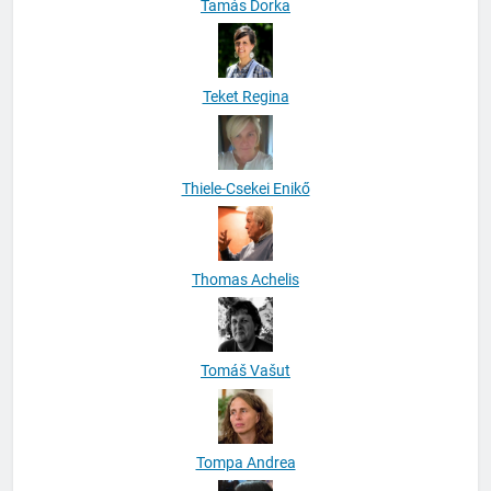
Teket Regina
Thiele-Csekei Enikő
Thomas Achelis
Tomáš Vašut
Tompa Andrea