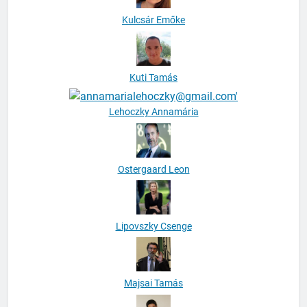
Kulcsár Emőke
Kuti Tamás
Lehoczky Annamária
Ostergaard Leon
Lipovszky Csenge
Majsai Tamás