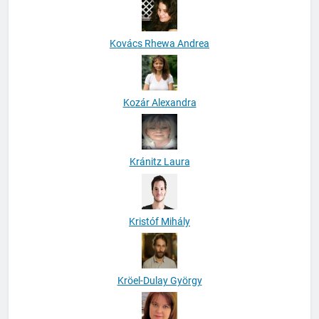
Kovács Rhewa Andrea
Kozár Alexandra
Kránitz Laura
Kristóf Mihály
Kröel-Dulay György