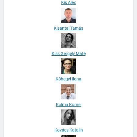
Kis Alex
Kisantal Tamás
Kiss Gergely Máté
Kőhegyi Ilona
Kolma Kornél
Kovács Katalin