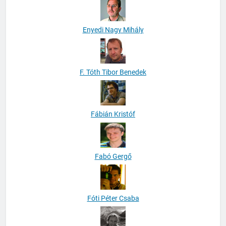
Enyedi Nagy Mihály
F. Tóth Tibor Benedek
Fábián Kristóf
Fabó Gergő
Fóti Péter Csaba