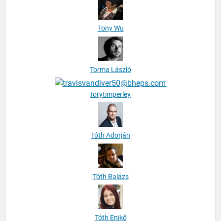
Tony Wu
Torma László
torytimperley
Tóth Adorján
Tóth Balázs
Tóth Enikő