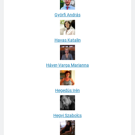
Györfi András
Havas Katalin
Háver-Varga Marianna
Hegedüs Irén
Hegyi Szabolcs