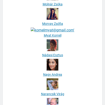
Molnár Zsóka
Morvay Zsófia
Myat Kornél
Nádasi Esztus
Nagy Andrea
Narancsik Virág