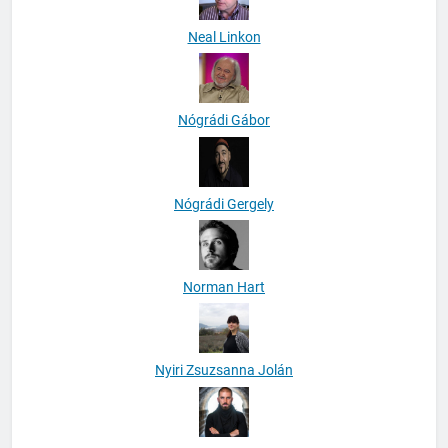
Neal Linkon
Nógrádi Gábor
Nógrádi Gergely
Norman Hart
Nyiri Zsuzsanna Jolán