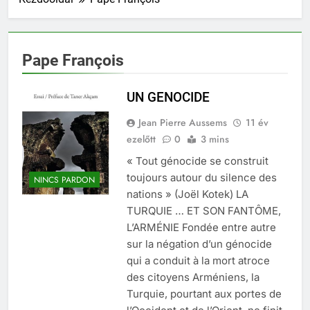
Pape François
UN GENOCIDE
Jean Pierre Aussems
11 év
ezelőtt
0
3 mins
« Tout génocide se construit
toujours autour du silence des
NINCS PARDON
nations » (Joël Kotek) LA
TURQUIE … ET SON FANTÔME,
L’ARMÉNIE Fondée entre autre
sur la négation d’un génocide
qui a conduit à la mort atroce
des citoyens Arméniens, la
Turquie, pourtant aux portes de