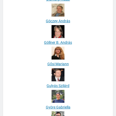
Göczey András
Göllner B. András
Gősi Mariann
Gulyás Szilárd
Györe Gabriella