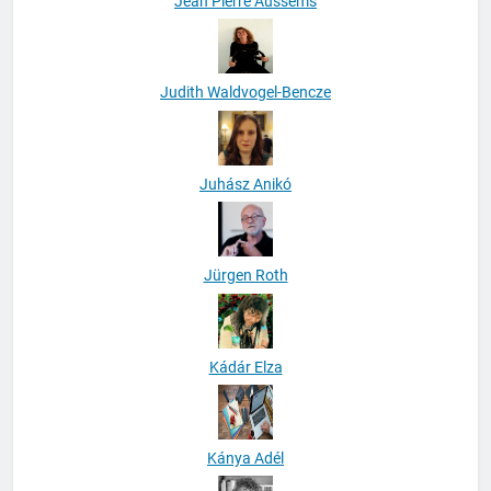
Jean Pierre Aussems
Judith Waldvogel-Bencze
Juhász Anikó
Jürgen Roth
Kádár Elza
Kánya Adél