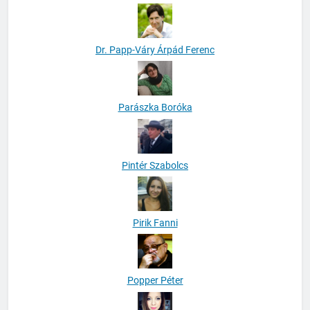
Dr. Papp-Váry Árpád Ferenc
Parászka Boróka
Pintér Szabolcs
Pirik Fanni
Popper Péter