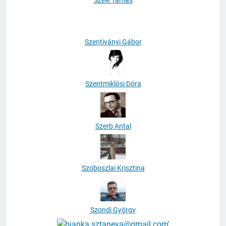
Szentiványi Gábor
Szentmiklósi Dóra
Szerb Antal
Szoboszlai Krisztina
Szondi György
Sztaneva Bianka