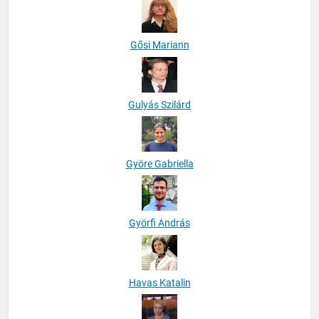
Gősi Mariann
Gulyás Szilárd
Györe Gabriella
Györfi András
Havas Katalin