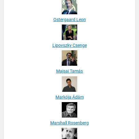
Ostergaard Leon
Lipovszky Csenge
Majsai Tamás
Markója Ádám
Marshall Rosenberg