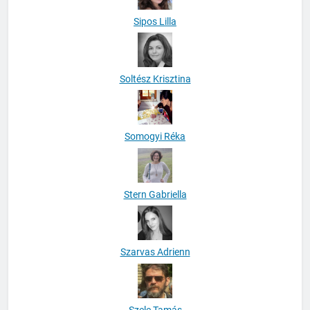
Sipos Lilla
Soltész Krisztina
Somogyi Réka
Stern Gabriella
Szarvas Adrienn
Szele Tamás