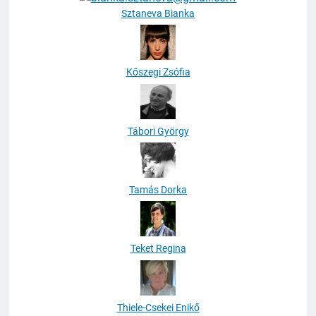
Kőszegi Zsófia
Tábori György
Tamás Dorka
Teket Regina
Thiele-Csekei Enikő