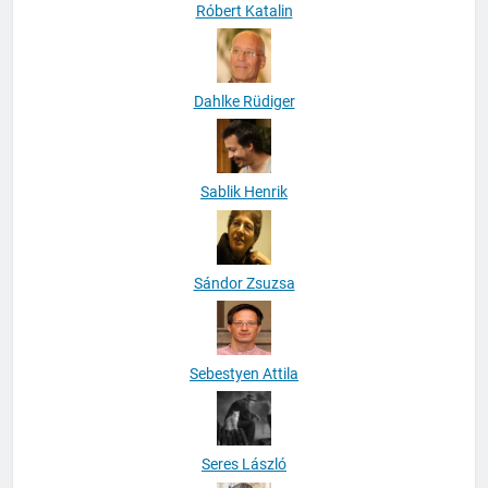
Róbert Katalin
Dahlke Rüdiger
Sablik Henrik
Sándor Zsuzsa
Sebestyen Attila
Seres László