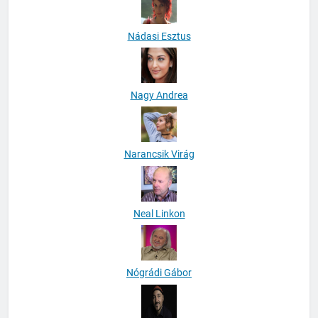
Nádasi Esztus
Nagy Andrea
Narancsik Virág
Neal Linkon
Nógrádi Gábor