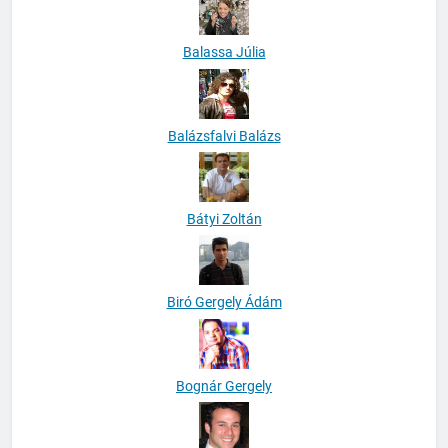
Balassa Júlia
Balázsfalvi Balázs
Bátyi Zoltán
Biró Gergely Ádám
Bognár Gergely