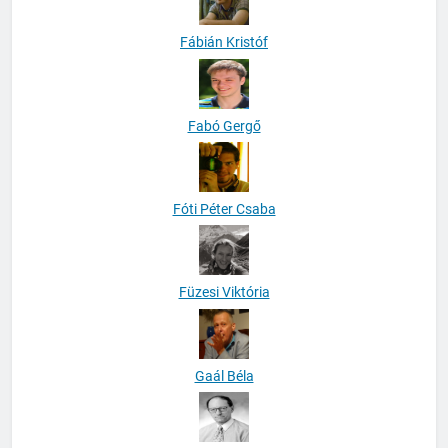
Fábián Kristóf
Fabó Gergő
Fóti Péter Csaba
Füzesi Viktória
Gaál Béla