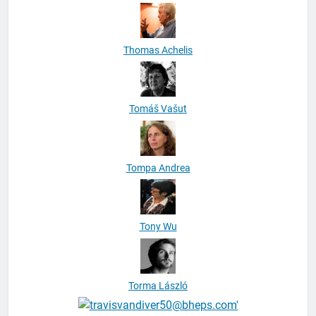
Thomas Achelis
Tomáš Vašut
Tompa Andrea
Tony Wu
Torma László
torytimperley