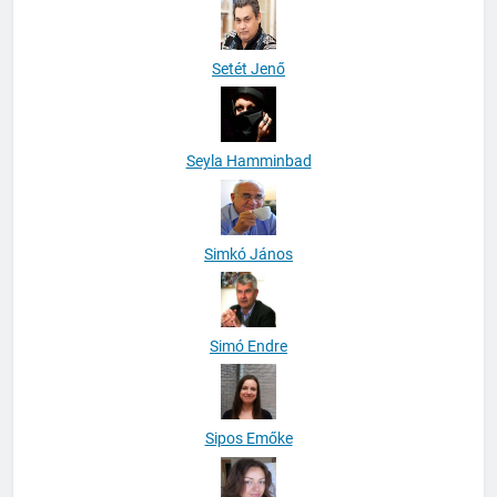
Setét Jenő
Seyla Hamminbad
Simkó János
Simó Endre
Sipos Emőke