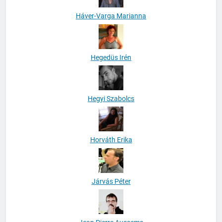
Háver-Varga Marianna
Hegedüs Irén
Hegyi Szabolcs
Horváth Erika
Járvás Péter