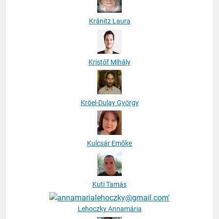
Kránitz Laura
Kristóf Mihály
Kröel-Dulay György
Kulcsár Emőke
Kuti Tamás
Lehoczky Annamária