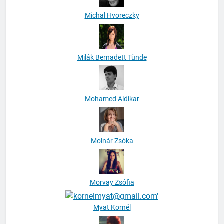
Michal Hvoreczky
Milák Bernadett Tünde
Mohamed Aldikar
Molnár Zsóka
Morvay Zsófia
Myat Kornél