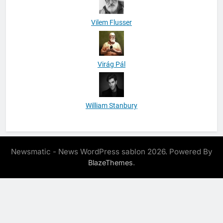
Vilem Flusser
Virág Pál
William Stanbury
Newsmatic - News WordPress sablon 2026. Powered By
.
BlazeThemes