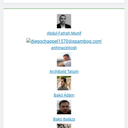
Abdul-Fattah Munif
anhmacintosh
Archibald Tatum
Bakó Ádám
Bakó Balázs