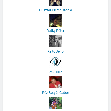
Pusztai-Pintér Szonja
Rátky Péter
Rejtő Jenő
Rév Júlia
Réz Betyár Gábor