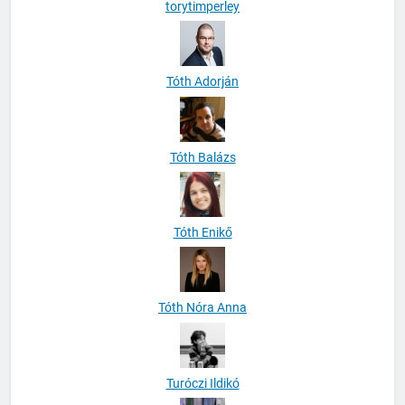
Tóth Adorján
Tóth Balázs
Tóth Enikő
Tóth Nóra Anna
Turóczi Ildikó