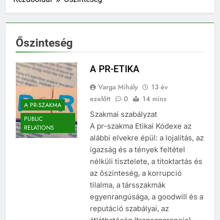
Őszinteség
A PR-ETIKA
Varga Mihály
13 év
ezelőtt
0
14 mins
A PR-SZAKMA
Szakmai szabályzat
PUBLIC
A pr-szakma Etikai Kódexe az
RELATIONS
alábbi elvekre épül: a lojalitás, az
igazság és a tények feltétel
nélküli tisztelete, a titoktartás és
az őszinteség, a korrupció
tilalma, a társszakmák
egyenrangúsága, a goodwill és a
reputáció szabályai, az