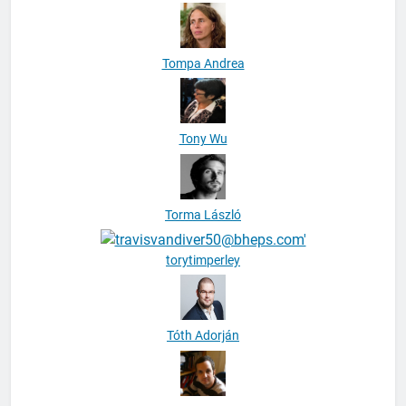
Tompa Andrea
Tony Wu
Torma László
torytimperley
Tóth Adorján