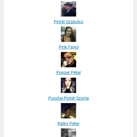
Pintér Szabolcs
Pirik Fanni
Popper Péter
Pusztai-Pintér Szonja
Rátky Péter