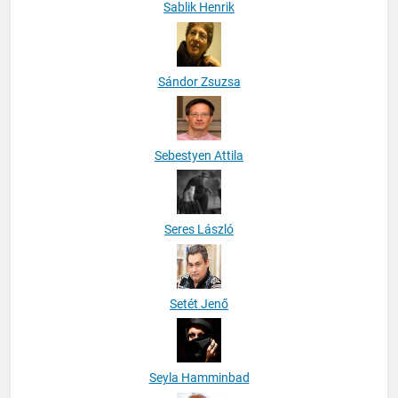
Sablik Henrik
Sándor Zsuzsa
Sebestyen Attila
Seres László
Setét Jenő
Seyla Hamminbad