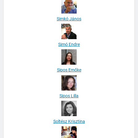
Simkó János
Simó Endre
Sipos Emőke
Sipos Lilla
Soltész Krisztina