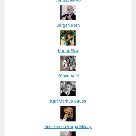
Jürgen Roth
Kádár Elza
Kánya Adél
Karl Markus Gauss
Kecskeméti Varga Mihály