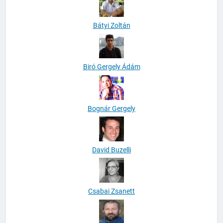
Bátyi Zoltán
Biró Gergely Ádám
Bognár Gergely
David Buzelli
Csabai Zsanett