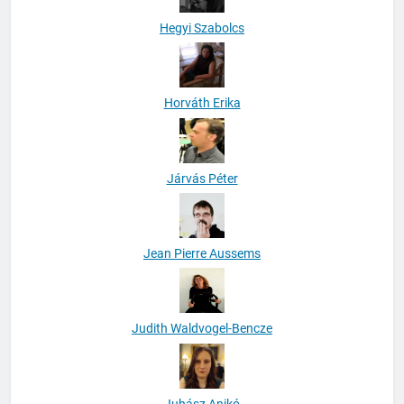
Hegyi Szabolcs
Horváth Erika
Járvás Péter
Jean Pierre Aussems
Judith Waldvogel-Bencze
Juhász Anikó