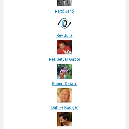
Rejtő Jenő
Rév Júlia
Réz Betyár Gábor
Róbert Katalin
Dahlke Rüdiger