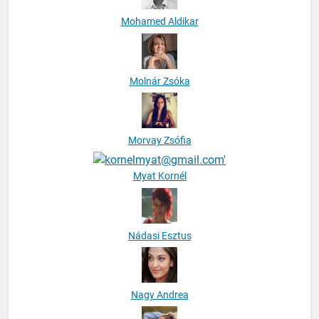
Mohamed Aldikar
Molnár Zsóka
Morvay Zsófia
Myat Kornél
Nádasi Esztus
Nagy Andrea