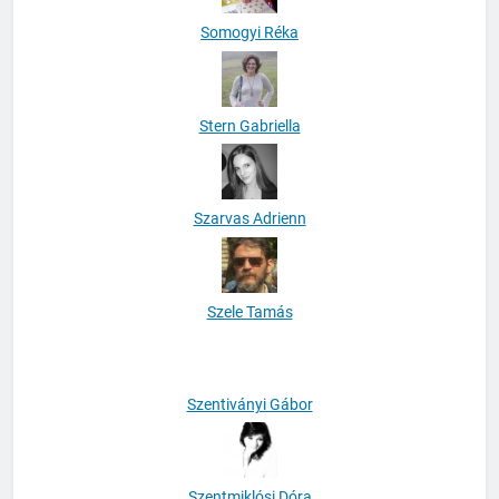
Somogyi Réka
Stern Gabriella
Szarvas Adrienn
Szele Tamás
Szentiványi Gábor
Szentmiklósi Dóra