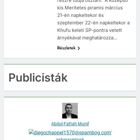
részre tudja osztani. A középső
kis Meritetes piramis március
21-én napkeltekor és
szeptember 22-én napkeltekor a
Khufu keleti SP-pontra vetett
árnyékával meghatározza…
Részletek
Publicisták
Abdul-Fattah Munif
anhmacintosh