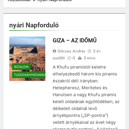
nyári Napforduló
GIZA – AZ IDŐMŰ
Göczey András
3 év
ezelőtt
0
3 mins
BIZALOM
A Khufu piramistól keletre
elhelyezkedő három kis piramis
TUDOMÁNYKOMMUNIKÁCIÓ
északról déli irányban:
Hetepheresz, Meritetes és
Hanutsen a nagy Khufu piramis
keleti oldalának egyötödében, az
délkeleti oldalnál levő
árnyékpontra („SP-pontra”)
vetett árnyékaival az évet négy