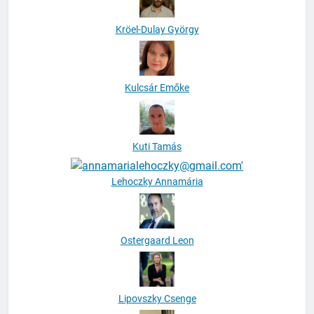
Kröel-Dulay György
Kulcsár Emőke
Kuti Tamás
Lehoczky Annamária
Ostergaard Leon
Lipovszky Csenge