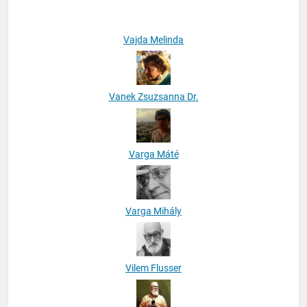
Vajda Melinda
Vanek Zsuzsanna Dr.
Varga Máté
Varga Mihály
Vilem Flusser