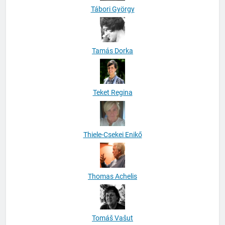
Tábori György
Tamás Dorka
Teket Regina
Thiele-Csekei Enikő
Thomas Achelis
Tomáš Vašut