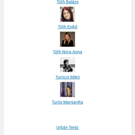
Tóth Balázs
Tóth Enikő
Tóth Nóra Anna
Turóczi Ildikó
Turós Margaréta
Urbán Teréz