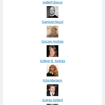
Gellérfi Bence
Gianluigi Nuzzi
Göczey András
Göllner B. András
Gősi Mariann
Gulyás Szilárd