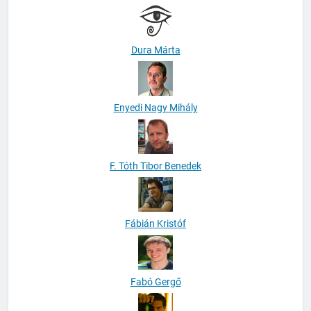
Dura Márta
Enyedi Nagy Mihály
F. Tóth Tibor Benedek
Fábián Kristóf
Fabó Gergő