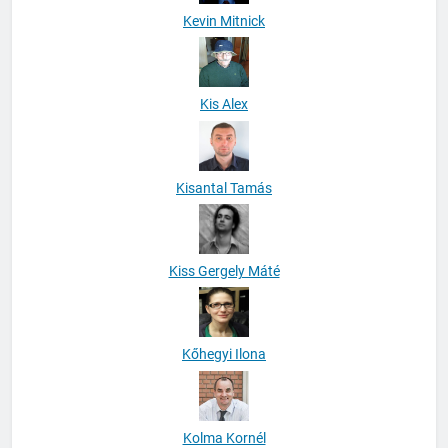
Kevin Mitnick
Kis Alex
Kisantal Tamás
Kiss Gergely Máté
Kőhegyi Ilona
Kolma Kornél