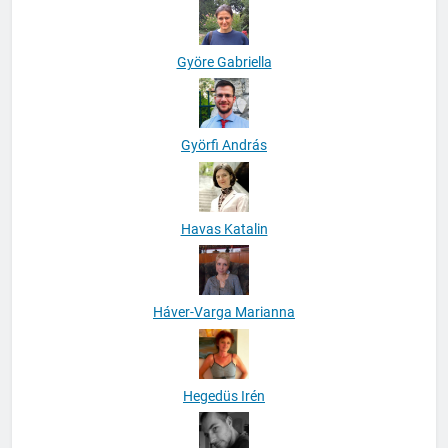
Györe Gabriella
Györfi András
Havas Katalin
Háver-Varga Marianna
Hegedüs Irén