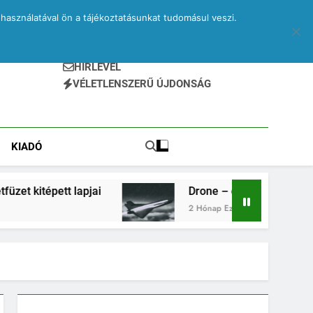
használatával ön a tájékoztatásunkat tudomásul veszi.
HÍRLEVÉL
VÉLETLENSZERŰ ÚJDONSÁG
KIADÓ
 lapjai
Drone – egy elveszett jegyzetfüzet kité
2 Hónap Ezelőtt