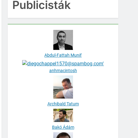
Publicisták
Abdul-Fattah Munif
anhmacintosh
Archibald Tatum
Bakó Ádám