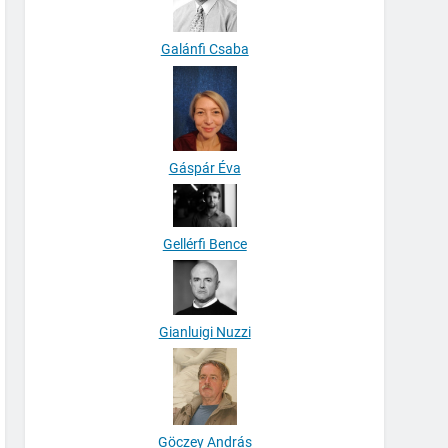
Galánfi Csaba
Gáspár Éva
Gellérfi Bence
Gianluigi Nuzzi
Göczey András