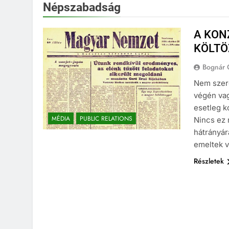
Népszabadság
A KON
KÖLTÖ
Bognár 
Nem szere
végén vag
esetleg ko
MÉDIA
PUBLIC RELATIONS
Nincs ez
hátrányár
emeltek v
Részletek