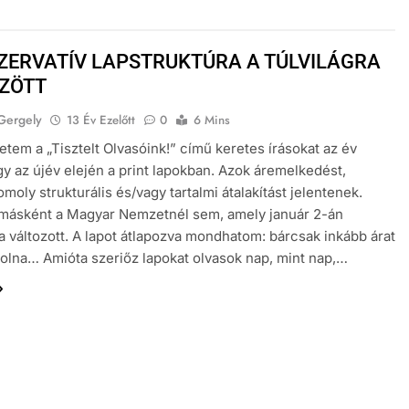
ZERVATÍV LAPSTRUKTÚRA A TÚLVILÁGRA
ZÖTT
Gergely
13 Év Ezelőtt
0
6 Mins
tem a „Tisztelt Olvasóink!” című keretes írásokat az év
y az újév elején a print lapokban. Azok áremelkedést,
moly strukturális és/vagy tartalmi átalakítást jelentenek.
 másként a Magyar Nemzetnél sem, amely január 2-án
a változott. A lapot átlapozva mondhatom: bárcsak inkább árat
olna… Amióta szeriőz lapokat olvasok nap, mint nap,…