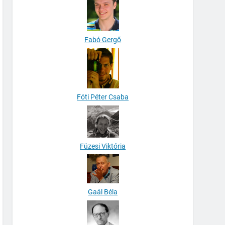
Fabó Gergő
Fóti Péter Csaba
Füzesi Viktória
Gaál Béla