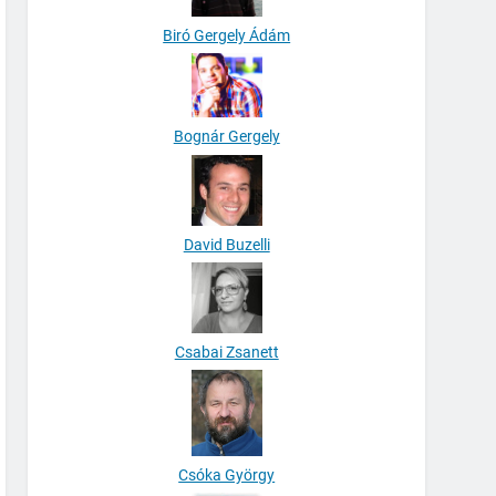
Biró Gergely Ádám
Bognár Gergely
David Buzelli
Csabai Zsanett
Csóka György