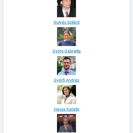
Gulyás Szilárd
Györe Gabriella
Györfi András
Havas Katalin