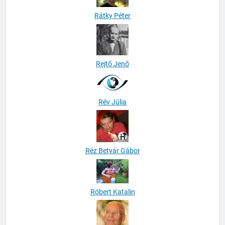
Rátky Péter
Rejtő Jenő
Rév Júlia
Réz Betyár Gábor
Róbert Katalin