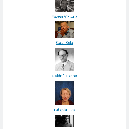
Füzesi Viktória
Gaál Béla
Galánfi Csaba
Gáspár Éva