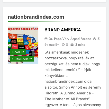
nationbrandindex.com
BRAND AMERICA
Dr. Papp-Váry Árpád Ferenc
5
év ezelőtt
0
3 mins
BIZALOM
„Az amerikaiak nincsenek
hozzászokva, hogy utálják az
KLÍMABIZALOM
országukat, és nem tudják, hogy
mit kellene tenniük.” – írják
könyvükben a
nationbrandindex.com oldal
alapítói: Simon Anholt és Jeremy
Hildreth. A „Brand America –
The Mother of All Brands”
egyszerre tanulságos olvasmány