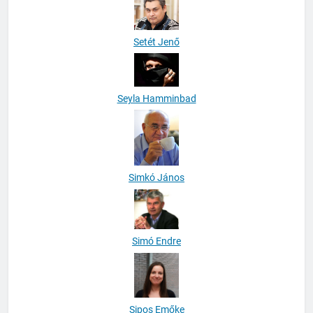
Setét Jenő
Seyla Hamminbad
Simkó János
Simó Endre
Sipos Emőke