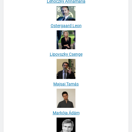
Lehoczky Annamária
Ostergaard Leon
Lipovszky Csenge
Majsai Tamás
Markója Ádám