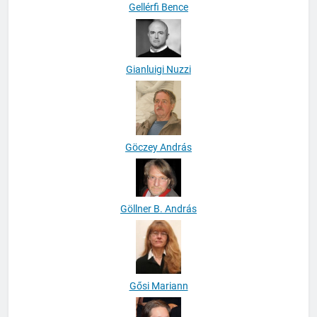
Gellérfi Bence
Gianluigi Nuzzi
Göczey András
Göllner B. András
Gősi Mariann