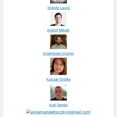
Kránitz Laura
Kristóf Mihály
Kröel-Dulay György
Kulcsár Emőke
Kuti Tamás