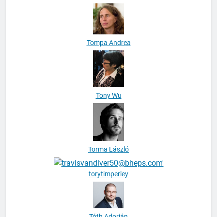
Tompa Andrea
Tony Wu
Torma László
torytimperley
Tóth Adorján