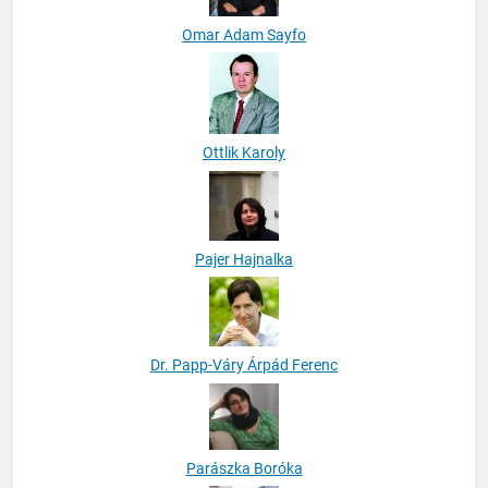
Omar Adam Sayfo
Ottlik Karoly
Pajer Hajnalka
Dr. Papp-Váry Árpád Ferenc
Parászka Boróka