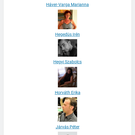
Háver-Varga Marianna
Hegedüs Irén
Hegyi Szabolcs
Horváth Erika
Járvás Péter