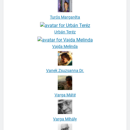
Turós Margaréta
Urbán Teréz
Vajda Melinda
Vanek Zsuzsanna Dr.
Varga Máté
Varga Mihály