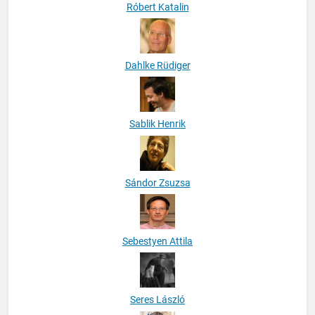
Róbert Katalin
Dahlke Rüdiger
Sablik Henrik
Sándor Zsuzsa
Sebestyen Attila
Seres László