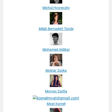
Michal Hvoreczky
Milák Bernadett Tünde
Mohamed Aldikar
Molnár Zsóka
Morvay Zsófia
Myat Kornél