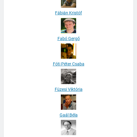
Fábián Kristóf
Fabó Gergő
Fóti Péter Csaba
Füzesi Viktória
Gaál Béla