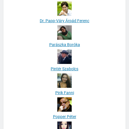
Dr. Papp-Váry Árpád Ferenc
Parászka Boróka
Pintér Szabolcs
Pirik Fanni
Popper Péter