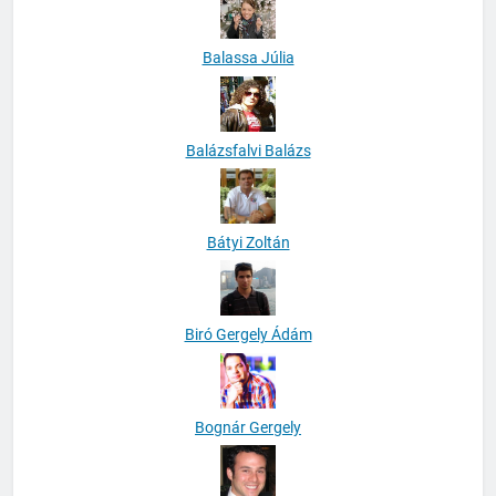
Balassa Júlia
Balázsfalvi Balázs
Bátyi Zoltán
Biró Gergely Ádám
Bognár Gergely