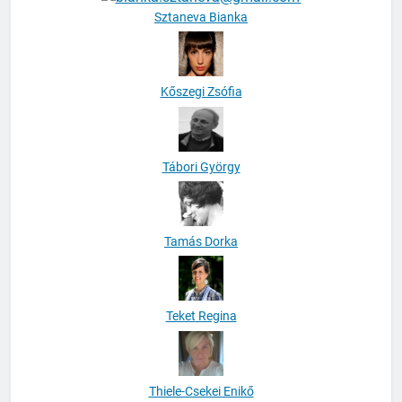
Kőszegi Zsófia
Tábori György
Tamás Dorka
Teket Regina
Thiele-Csekei Enikő