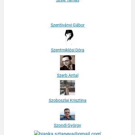
Szentiványi Gábor
Szentmiklósi Dóra
Szerb Antal
Szoboszlai Krisztina
Szondi György
Sztaneva Bianka