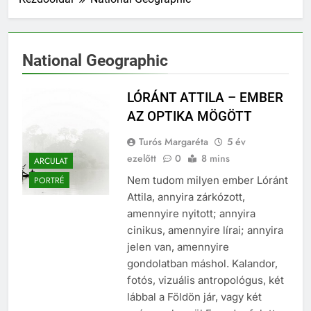
National Geographic
LÓRÁNT ATTILA – EMBER
AZ OPTIKA MÖGÖTT
Turós Margaréta
5 év
ezelőtt
0
8 mins
ARCULAT
Nem tudom milyen ember Lóránt
PORTRÉ
Attila, annyira zárkózott,
amennyire nyitott; annyira
cinikus, amennyire lírai; annyira
jelen van, amennyire
gondolatban máshol. Kalandor,
fotós, vizuális antropológus, két
lábbal a Földön jár, vagy két