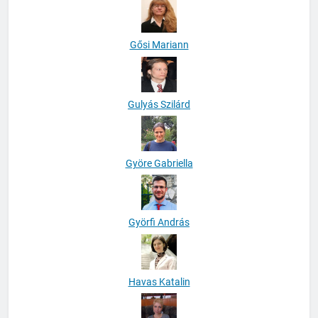
Gősi Mariann
Gulyás Szilárd
Györe Gabriella
Györfi András
Havas Katalin