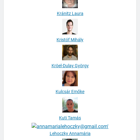
Kránitz Laura
Kristóf Mihály
Kröel-Dulay György
Kulcsár Emőke
Kuti Tamás
Lehoczky Annamária