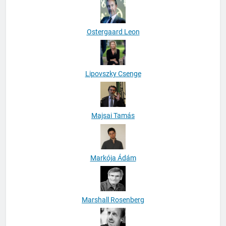
Ostergaard Leon
Lipovszky Csenge
Majsai Tamás
Markója Ádám
Marshall Rosenberg