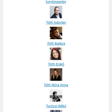
Tóth Adorján
Tóth Balázs
Tóth Enikő
Tóth Nóra Anna
Turóczi Ildikó