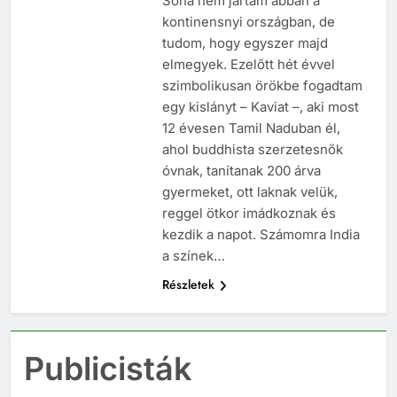
Soha nem jártam abban a
kontinensnyi országban, de
tudom, hogy egyszer majd
elmegyek. Ezelőtt hét évvel
szimbolikusan örökbe fogadtam
egy kislányt – Kaviat –, aki most
12 évesen Tamil Naduban él,
ahol buddhista szerzetesnők
óvnak, tanítanak 200 árva
gyermeket, ott laknak velük,
reggel ötkor imádkoznak és
kezdik a napot. Számomra India
a színek…
Részletek
Publicisták