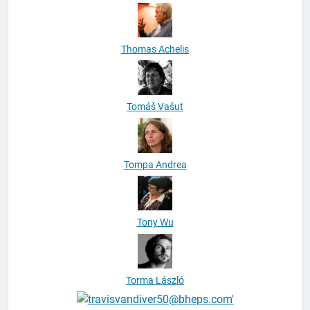
Thomas Achelis
Tomáš Vašut
Tompa Andrea
Tony Wu
Torma László
torytimperley