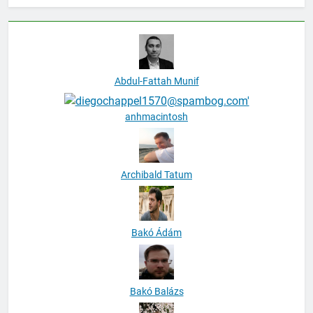
Abdul-Fattah Munif
anhmacintosh
Archibald Tatum
Bakó Ádám
Bakó Balázs