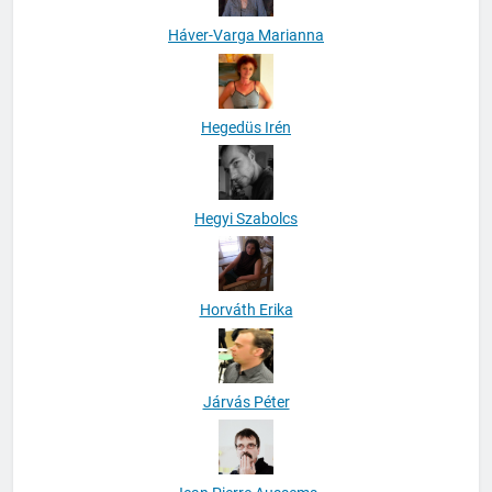
Háver-Varga Marianna
Hegedüs Irén
Hegyi Szabolcs
Horváth Erika
Járvás Péter