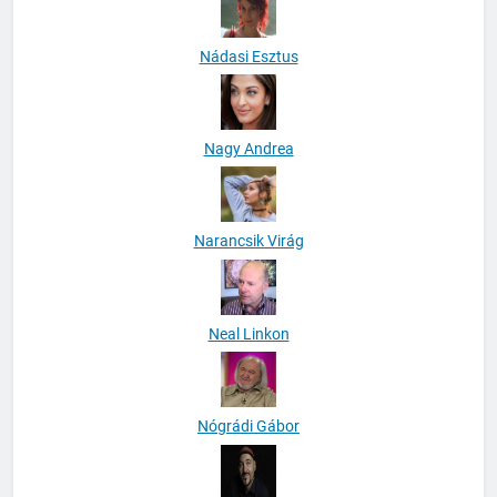
Nádasi Esztus
Nagy Andrea
Narancsik Virág
Neal Linkon
Nógrádi Gábor