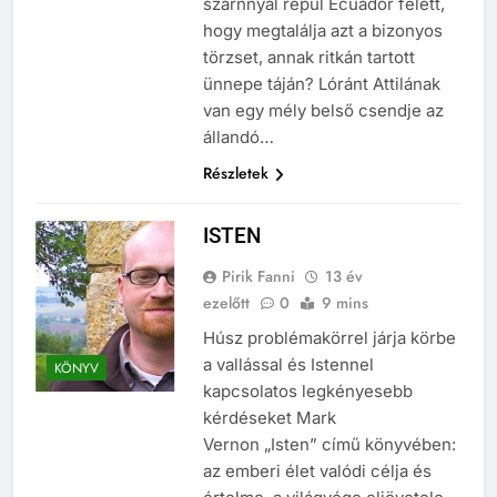
szárnnyal repül Ecuador felett,
hogy megtalálja azt a bizonyos
törzset, annak ritkán tartott
ünnepe táján? Lóránt Attilának
van egy mély belső csendje az
állandó…
Részletek
ISTEN
Pirik Fanni
13 év
ezelőtt
0
9 mins
Húsz problémakörrel járja körbe
a vallással és Istennel
KÖNYV
kapcsolatos legkényesebb
kérdéseket Mark
Vernon „Isten” című könyvében:
az emberi élet valódi célja és