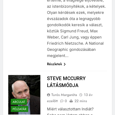
értelme, a világvége eljövetele,
az istenbizonyítékok, a kételyek.
Olyan kérdések ezek, melyekre
évszázadok óta a legnagyobb
gondolkodók keresik a választ,
köztük Sigmund Freud, Max
Weber, Carl Jung, vagy éppen
Friedrich Nietzsche. A National
Geographic gondozásában
megjelent…
Részletek
STEVE MCCURRY
LÁTÁSMÓDJA
Turós Margaréta
13 év
ezelőtt
0
22 mins
ARCULAT
Miért választottam Indiát?
PÉLDATÁR