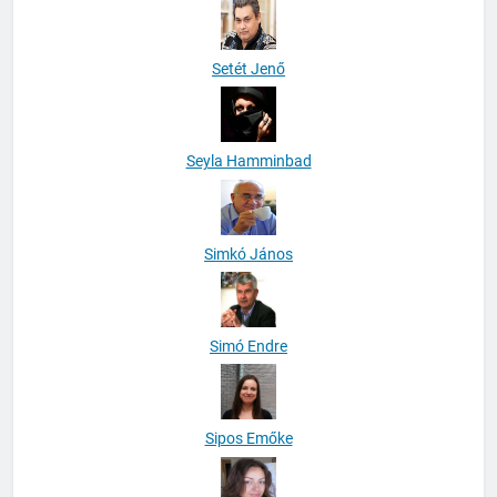
Setét Jenő
Seyla Hamminbad
Simkó János
Simó Endre
Sipos Emőke