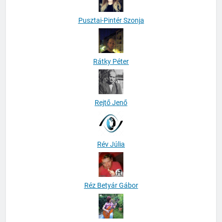
Pusztai-Pintér Szonja
Rátky Péter
Rejtő Jenő
Rév Júlia
Réz Betyár Gábor