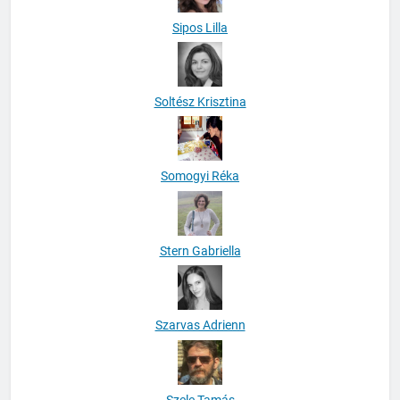
Sipos Lilla
Soltész Krisztina
Somogyi Réka
Stern Gabriella
Szarvas Adrienn
Szele Tamás