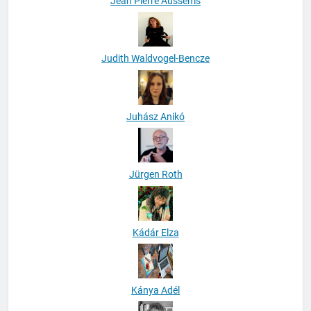
Jean Pierre Aussems
Judith Waldvogel-Bencze
Juhász Anikó
Jürgen Roth
Kádár Elza
Kánya Adél