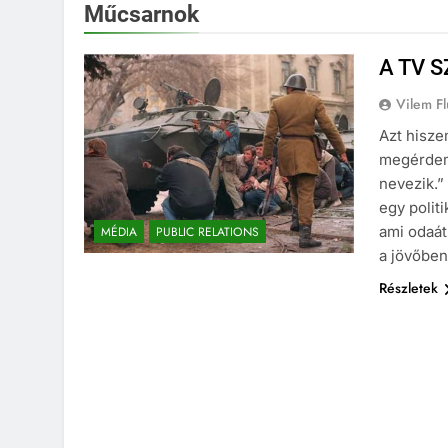
Műcsarnok
A TV 
Vilem Fl
Azt hisze
megérdeml
nevezik.”
egy polit
ami odaát 
MÉDIA
PUBLIC RELATIONS
a jövőbe
Részletek