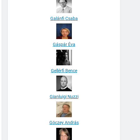
Galánfi Csaba
Gáspár Éva
Gellérfi Bence
Gianluigi Nuzzi
Göczey András