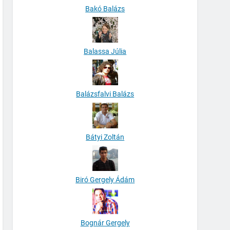
Bakó Balázs
Balassa Júlia
Balázsfalvi Balázs
Bátyi Zoltán
Biró Gergely Ádám
Bognár Gergely