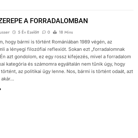
SZEREPE A FORRADALOMBAN
usser
5 Év Ezelőtt
0
18 Mins
m, hogy bármi is történt Romániában 1989 végén, az
i a lényegi filozófiai reflexiót. Sokan ezt „forradalomnak
 Én azt gondolom, ez egy rossz kifejezés, mivel a forradalom
ikai kategória és számomra egyáltalán nem tűnik úgy, hogy
történt, az politikai ügy lenne. Nos, bármi is történt odaát, azt
n akár…