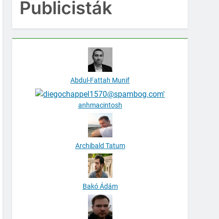
Publicisták
Abdul-Fattah Munif
anhmacintosh
Archibald Tatum
Bakó Ádám