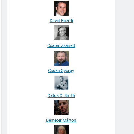
David Buzelli
Csabai Zsanett
Csóka György
Datus C. Smith
Demeter Márton