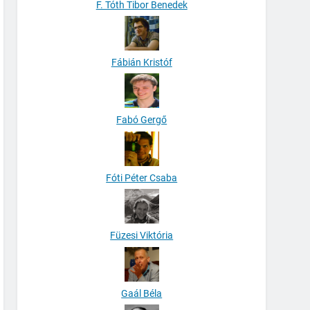
F. Tóth Tibor Benedek
Fábián Kristóf
Fabó Gergő
Fóti Péter Csaba
Füzesi Viktória
Gaál Béla