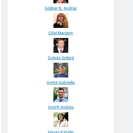
Göllner B. András
Gősi Mariann
Gulyás Szilárd
Györe Gabriella
Györfi András
Havas Katalin