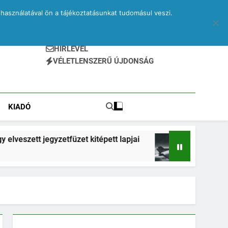
használatával ön a tájékoztatásunkat tudomásul veszi.
HÍRLEVÉL
VÉLETLENSZERŰ ÚJDONSÁG
KIADÓ
gyzetfüzet kitépett lapjai
Drone – egy elveszet
2 Hónap Ezelőtt