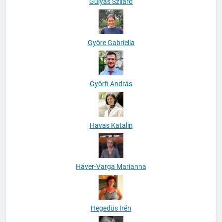
Gulyás Szilárd
Györe Gabriella
Györfi András
Havas Katalin
Háver-Varga Marianna
Hegedüs Irén