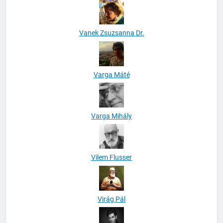
Vanek Zsuzsanna Dr.
Varga Máté
Varga Mihály
Vilem Flusser
Virág Pál