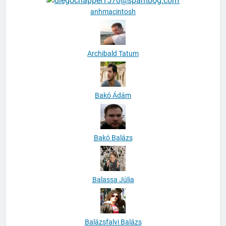
anhmacintosh
Archibald Tatum
Bakó Ádám
Bakó Balázs
Balassa Júlia
Balázsfalvi Balázs