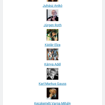
Juhász Anikó
Jürgen Roth
Kádár Elza
Kánya Adél
Karl Markus Gauss
Kecskeméti Varga Mihály