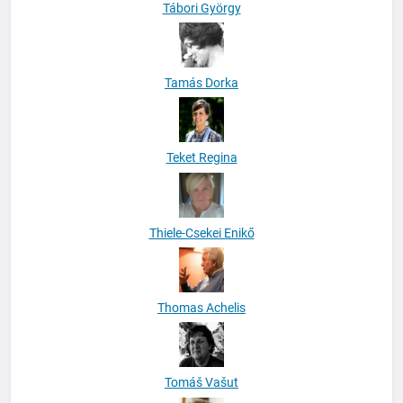
Tábori György
Tamás Dorka
Teket Regina
Thiele-Csekei Enikő
Thomas Achelis
Tomáš Vašut