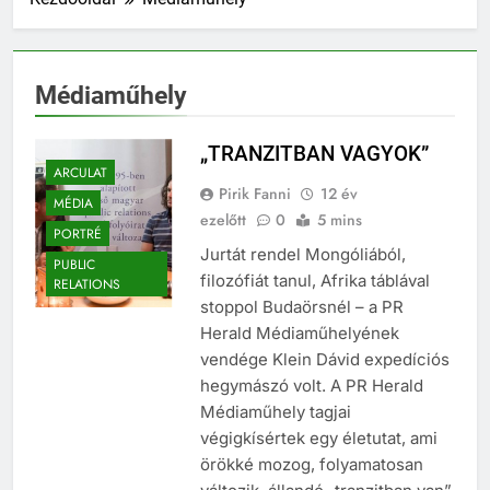
Médiaműhely
„TRANZITBAN VAGYOK”
ARCULAT
Pirik Fanni
12 év
MÉDIA
ezelőtt
0
5 mins
PORTRÉ
Jurtát rendel Mongóliából,
PUBLIC
filozófiát tanul, Afrika táblával
RELATIONS
stoppol Budaörsnél – a PR
Herald Médiaműhelyének
vendége Klein Dávid expedíciós
hegymászó volt. A PR Herald
Médiaműhely tagjai
végigkísértek egy életutat, ami
örökké mozog, folyamatosan