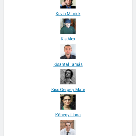
Kevin Mitnick
Kis Alex
Kisantal Tamás
Kiss Gergely Máté
Kőhegyi Ilona