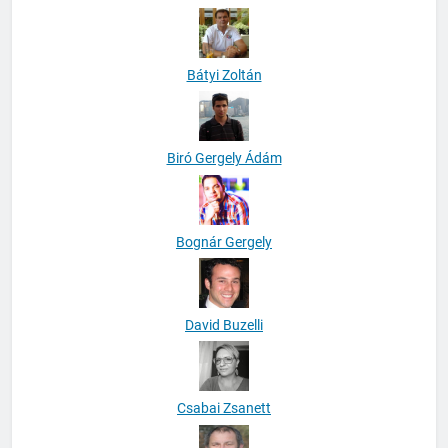
Bátyi Zoltán
Biró Gergely Ádám
Bognár Gergely
David Buzelli
Csabai Zsanett