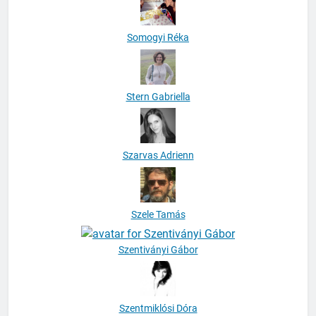
Somogyi Réka
Stern Gabriella
Szarvas Adrienn
Szele Tamás
Szentiványi Gábor
Szentmiklósi Dóra