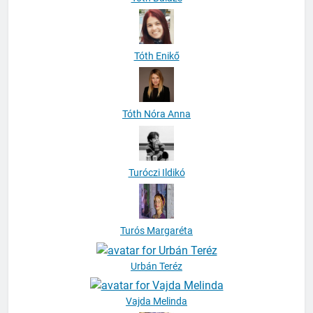
Tóth Enikő
Tóth Nóra Anna
Turóczi Ildikó
Turós Margaréta
Urbán Teréz
Vajda Melinda