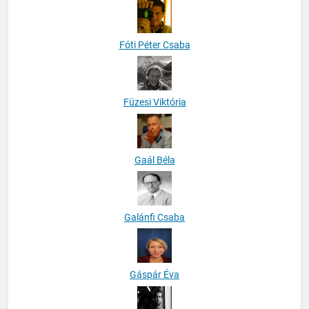
Fóti Péter Csaba
Füzesi Viktória
Gaál Béla
Galánfi Csaba
Gáspár Éva