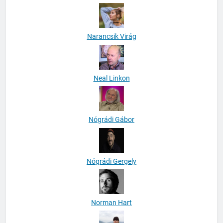
Narancsik Virág
Neal Linkon
Nógrádi Gábor
Nógrádi Gergely
Norman Hart