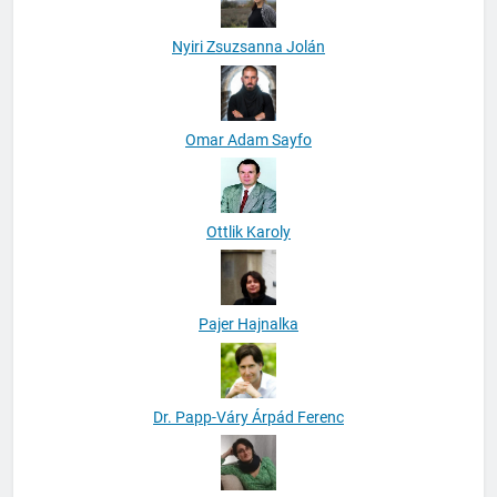
Nyiri Zsuzsanna Jolán
Omar Adam Sayfo
Ottlik Karoly
Pajer Hajnalka
Dr. Papp-Váry Árpád Ferenc