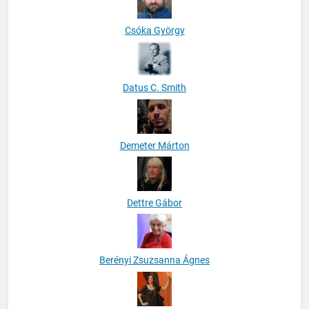
Csóka György
Datus C. Smith
Demeter Márton
Dettre Gábor
Berényi Zsuzsanna Ágnes