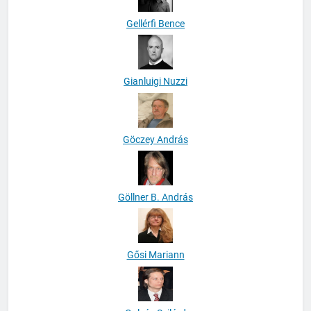
Gellérfi Bence
Gianluigi Nuzzi
Göczey András
Göllner B. András
Gősi Mariann