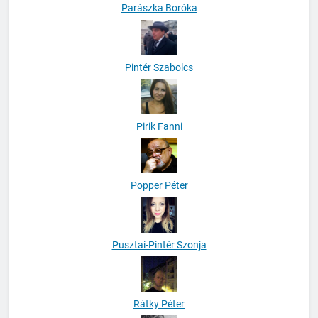
Parászka Boróka
Pintér Szabolcs
Pirik Fanni
Popper Péter
Pusztai-Pintér Szonja
Rátky Péter