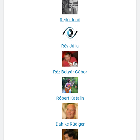
Rejtő Jenő
Rév Júlia
Réz Betyár Gábor
Róbert Katalin
Dahlke Rüdiger