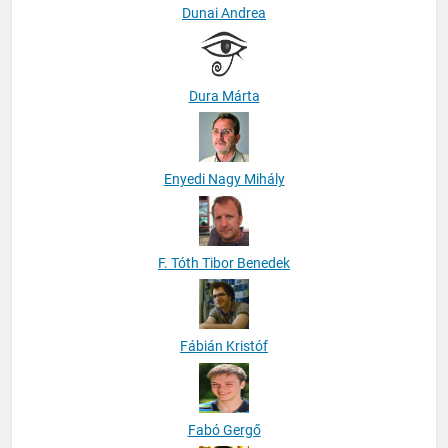
Dunai Andrea
Dura Márta
Enyedi Nagy Mihály
F. Tóth Tibor Benedek
Fábián Kristóf
Fabó Gergő