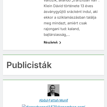
változik, állandó „tranzitban van”.
Klein Dávid története 13 éves
ásványgyűjtő srácként indul, aki
ekkor a sziklamászásban találja
meg mindazt, amiért csak
rajongani tud: kaland,
bajtársiasság,…
Részletek
Publicisták
Abdul-Fattah Munif