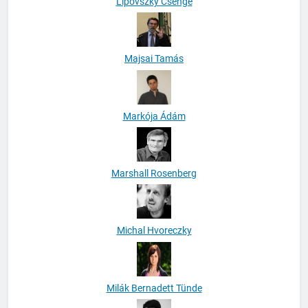
Lipovszky Csenge
Majsai Tamás
Markója Ádám
Marshall Rosenberg
Michal Hvoreczky
Milák Bernadett Tünde