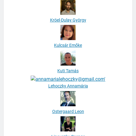
Kröel-Dulay György
Kulcsár Emőke
Kuti Tamás
Lehoczky Annamária
Ostergaard Leon