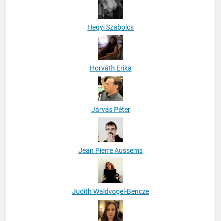
Hegyi Szabolcs
Horváth Erika
Járvás Péter
Jean Pierre Aussems
Judith Waldvogel-Bencze