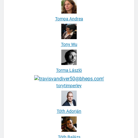
Tompa Andrea
Tony Wu
Torma László
torytimperley
Tóth Adorján
Tóth Balázs