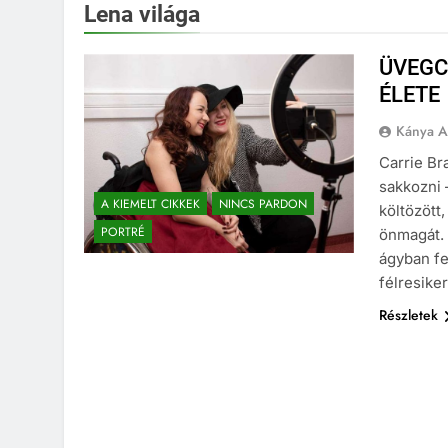
Lena világa
ÜVEGC
ÉLETE
Kánya A
Carrie Br
sakkozni 
A KIEMELT CIKKEK
NINCS PARDON
költözött
PORTRÉ
önmagát. 
ágyban fe
félresike
Részletek