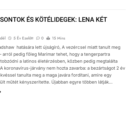
SONTOK ÉS KÖTÉLIDEGEK: LENA KÉT
dél
5 Év Ezelőtt
0
15 Mins
adshaw hatására lett újságíró, A vezércsel miatt tanult meg
– arról pedig főleg Marimar tehet, hogy a tengerpartra
, tobzódni a latinos életérzésben, közben pedig megtalálta
A koronavírus-járvány nem hozta zavarba: a bezártságot 2 év
kvéssel tanulta meg a maga javára fordítani, amire egy
rült műtét kényszerítette. Újabban egyre többen látják…