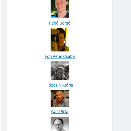
Fabó Gergő
Fóti Péter Csaba
Füzesi Viktória
Gaál Béla