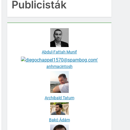
Publicisták
Abdul-Fattah Munif
anhmacintosh
Archibald Tatum
Bakó Ádám