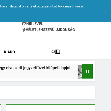
használatával ön a tájékoztatásunkat tudomásul veszi.
HÍRLEVÉL
VÉLETLENSZERŰ ÚJDONSÁG
KIADÓ
gyzetfüzet kitépett lapjai
Bruegel a vonaton –
2 Hónap Ezelőtt