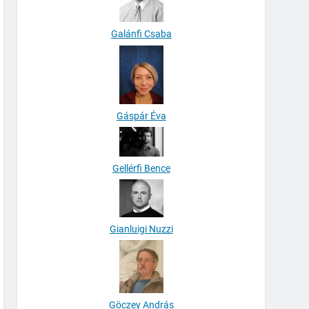
Galánfi Csaba
Gáspár Éva
Gellérfi Bence
Gianluigi Nuzzi
Göczey András