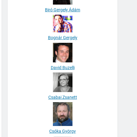
Biró Gergely Ádám
Bognár Gergely
David Buzelli
Csabai Zsanett
Csóka György