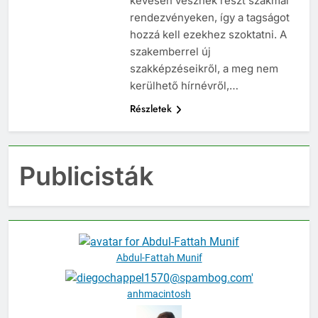
kevesen vesznek részt szakmai
rendezvényeken, így a tagságot
hozzá kell ezekhez szoktatni. A
szakemberrel új
szakképzéseikről, a meg nem
kerülhető hírnévről,…
Részletek
Publicisták
Abdul-Fattah Munif
anhmacintosh