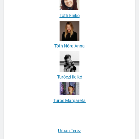
Tóth Enikő
Tóth Nóra Anna
Turóczi Ildikó
Turós Margaréta
Urbán Teréz