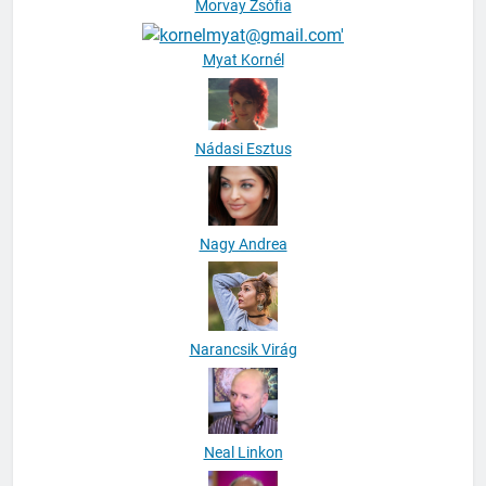
Morvay Zsófia
Myat Kornél
Nádasi Esztus
Nagy Andrea
Narancsik Virág
Neal Linkon