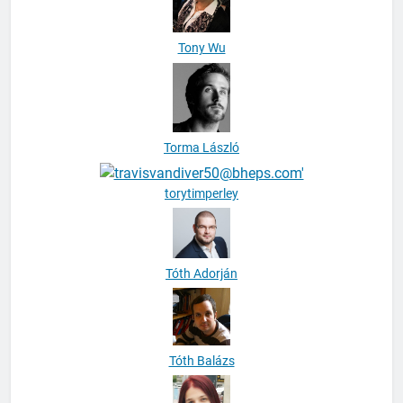
Tony Wu
Torma László
torytimperley
Tóth Adorján
Tóth Balázs