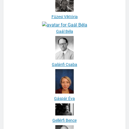
Füzesi Viktória
Gaál Béla
Galánfi Csaba
Gáspár Éva
Gellérfi Bence