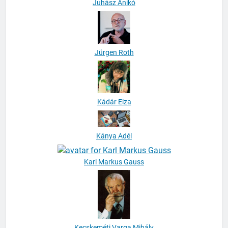
Juhász Anikó
Jürgen Roth
Kádár Elza
Kánya Adél
Karl Markus Gauss
Kecskeméti Varga Mihály