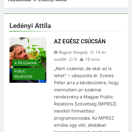
Ledényi Attila
AZ EGÉSZ CSÚCSÁN
Bognár Gergely
14 év
ezelőtt
0
15 mins
A PR-SZAKMA
„Nem szakmai, de akár az is
PUBLIC
lehet” – válaszolta dr. Szeles
RELATIONS
Péter arra a kérdésünkre, hogy
mennyiben pr-szakmai
rendezvény a Magyar Public
Relations Szövetség (MPRSZ)
mexikói filmvetítési
programsorozata. Az MPRSZ
elnöke úgy véli, általában