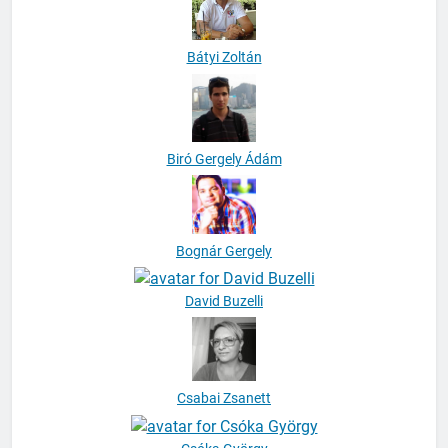
Bátyi Zoltán
Biró Gergely Ádám
Bognár Gergely
David Buzelli
Csabai Zsanett