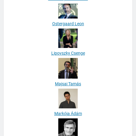
Ostergaard Leon
Lipovszky Csenge
Majsai Tamás
Markója Ádám