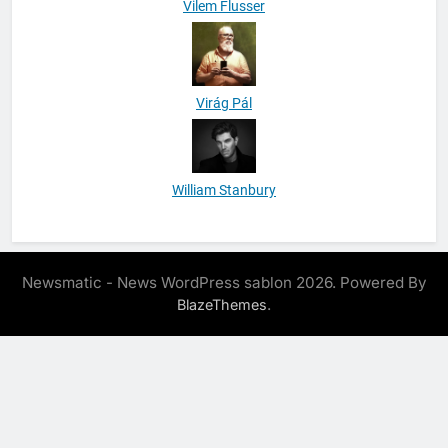
Vilem Flusser
Virág Pál
William Stanbury
Newsmatic - News WordPress sablon 2026. Powered By
.
BlazeThemes