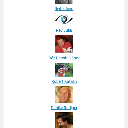
Rejtő Jenő
Rév Júlia
Réz Betyár Gábor
Róbert Katalin
Dahlke Rüdiger