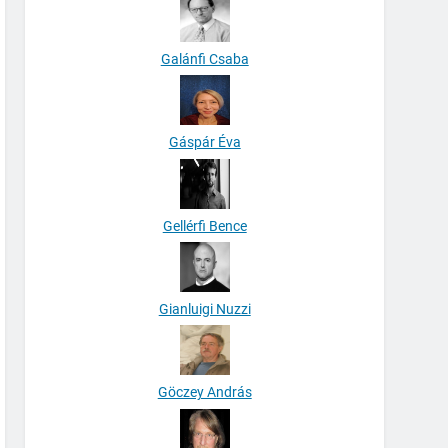
Galánfi Csaba
Gáspár Éva
Gellérfi Bence
Gianluigi Nuzzi
Göczey András