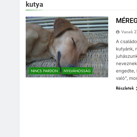
kutya
MÉREG
Vanek Z
A családo
kutyánk, 
juhászunk
neveznek 
engedte, 
NINCS PARDON
NYILVÁNOSSÁG
való”, mo
Részletek