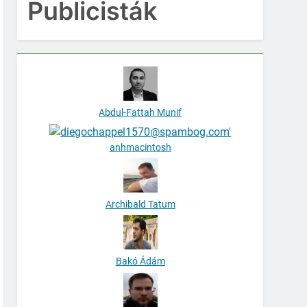
Publicisták
Abdul-Fattah Munif
anhmacintosh
Archibald Tatum
Bakó Ádám