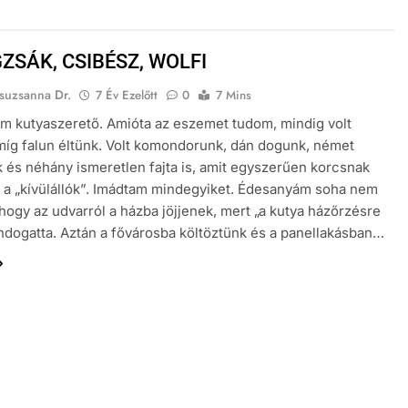
ZSÁK, CSIBÉSZ, WOLFI
suzsanna Dr.
7 Év Ezelőtt
0
7 Mins
m kutyaszerető. Amióta az eszemet tudom, mindig volt
míg falun éltünk. Volt komondorunk, dán dogunk, német
 és néhány ismeretlen fajta is, amit egyszerűen korcsnak
a „kívülállók”. Imádtam mindegyiket. Édesanyám soha nem
hogy az udvarról a házba jöjjenek, mert „a kutya házőrzésre
ndogatta. Aztán a fővárosba költöztünk és a panellakásban…