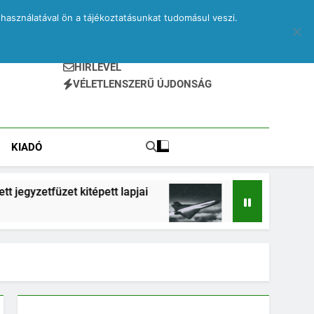
használatával ön a tájékoztatásunkat tudomásul veszi.
HÍRLEVÉL
VÉLETLENSZERŰ ÚJDONSÁG
KIADÓ
 kitépett lapjai
Drone – egy elveszett jegyzetf
2 Hónap Ezelőtt