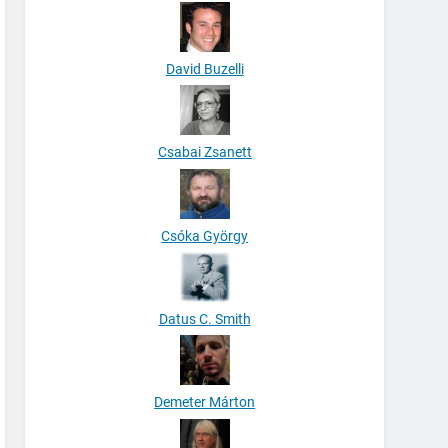
David Buzelli
Csabai Zsanett
Csóka György
Datus C. Smith
Demeter Márton