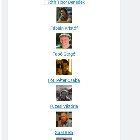
F. Tóth Tibor Benedek
Fábián Kristóf
Fabó Gergő
Fóti Péter Csaba
Füzesi Viktória
Gaál Béla