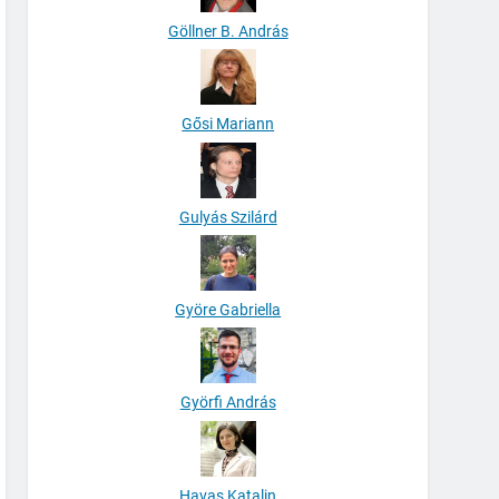
Göllner B. András
Gősi Mariann
Gulyás Szilárd
Györe Gabriella
Györfi András
Havas Katalin