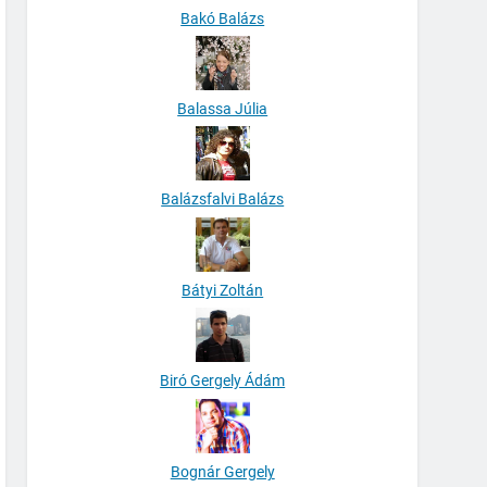
Bakó Balázs
Balassa Júlia
Balázsfalvi Balázs
Bátyi Zoltán
Biró Gergely Ádám
Bognár Gergely