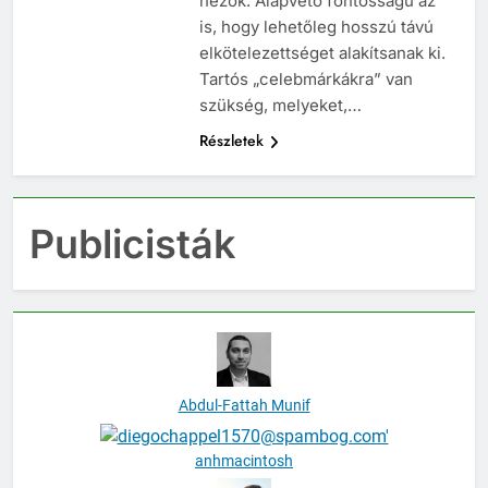
nézők. Alapvető fontosságú az
is, hogy lehetőleg hosszú távú
elkötelezettséget alakítsanak ki.
Tartós „celebmárkákra” van
szükség, melyeket,…
Részletek
Publicisták
Abdul-Fattah Munif
anhmacintosh