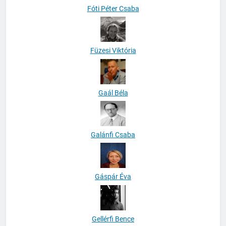
Fóti Péter Csaba
Füzesi Viktória
Gaál Béla
Galánfi Csaba
Gáspár Éva
Gellérfi Bence