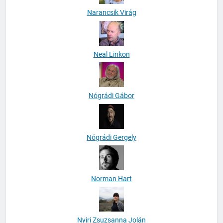
Narancsik Virág
Neal Linkon
Nógrádi Gábor
Nógrádi Gergely
Norman Hart
Nyiri Zsuzsanna Jolán