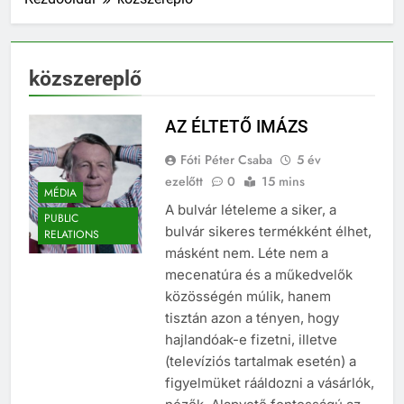
közszereplő
AZ ÉLTETŐ IMÁZS
Fóti Péter Csaba
5 év
ezelőtt
0
15 mins
MÉDIA
A bulvár lételeme a siker, a
PUBLIC
bulvár sikeres termékként élhet,
RELATIONS
másként nem. Léte nem a
mecenatúra és a műkedvelők
közösségén múlik, hanem
tisztán azon a tényen, hogy
hajlandóak-e fizetni, illetve
(televíziós tartalmak esetén) a
figyelmüket rááldozni a vásárlók,