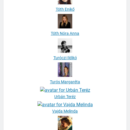
Tóth Enikő
Tóth Nóra Anna
Turóczi Ildikó
Turós Margaréta
Urbán Teréz
Vajda Melinda