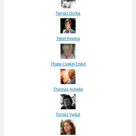
Tamás Dorka
Teket Regina
Thiele-Csekei Enikő
Thomas Achelis
Tomáš Vašut