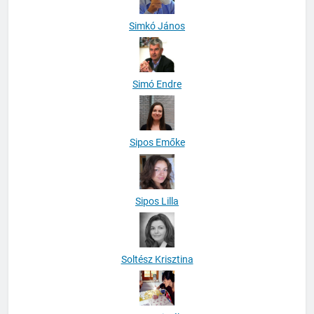
Simkó János
Simó Endre
Sipos Emőke
Sipos Lilla
Soltész Krisztina