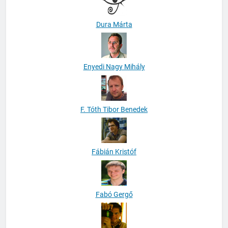
Dura Márta
Enyedi Nagy Mihály
F. Tóth Tibor Benedek
Fábián Kristóf
Fabó Gergő