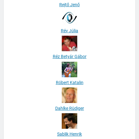
Rejtő Jenő
Rév Júlia
Réz Betyár Gábor
Róbert Katalin
Dahlke Rüdiger
Sablik Henrik