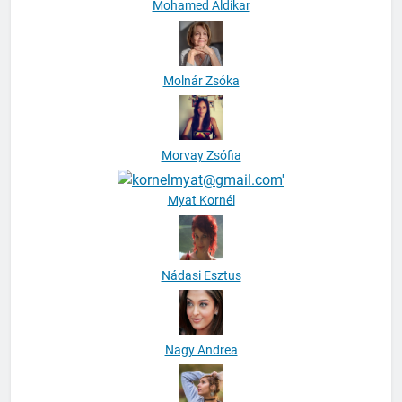
Mohamed Aldikar
Molnár Zsóka
Morvay Zsófia
Myat Kornél
Nádasi Esztus
Nagy Andrea