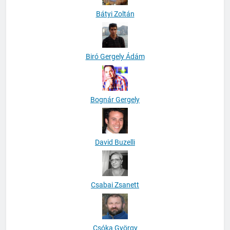
Bátyi Zoltán
Biró Gergely Ádám
Bognár Gergely
David Buzelli
Csabai Zsanett
Csóka György