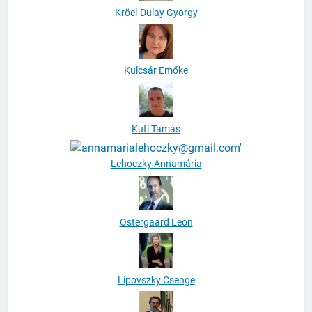
Kröel-Dulay György
Kulcsár Emőke
Kuti Tamás
Lehoczky Annamária
Ostergaard Leon
Lipovszky Csenge