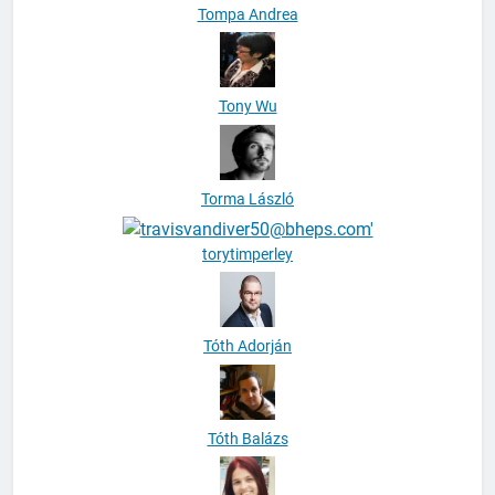
Tompa Andrea
Tony Wu
Torma László
torytimperley
Tóth Adorján
Tóth Balázs