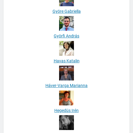
Györe Gabriella
Györfi András
Havas Katalin
Háver-Varga Marianna
Hegedüs Irén