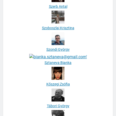
Szerb Antal
Szoboszlai Krisztina
Szondi György
Sztaneva Bianka
Kőszegi Zsófia
Tábori György