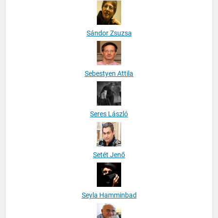
Sándor Zsuzsa
Sebestyen Attila
Seres László
Setét Jenő
Seyla Hamminbad