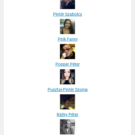
Pintér Szabolcs
Pirik Fanni
Popper Péter
Pusztai-Pintér Szonja
Rátky Péter