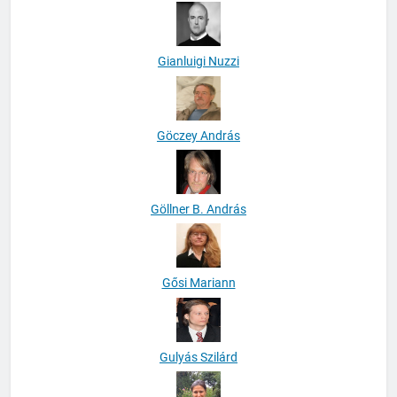
Gianluigi Nuzzi
Göczey András
Göllner B. András
Gősi Mariann
Gulyás Szilárd