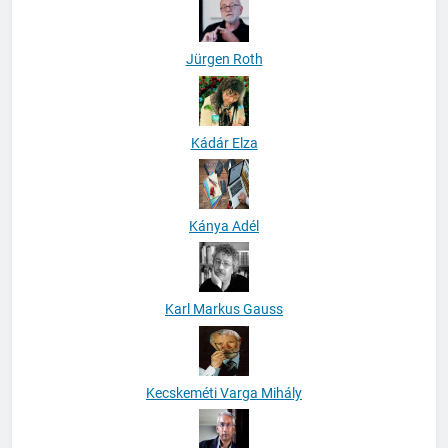
Jürgen Roth
Kádár Elza
Kánya Adél
Karl Markus Gauss
Kecskeméti Varga Mihály