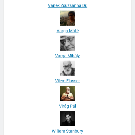
Vanek Zsuzsanna Dr.
Varga Máté
Varga Mihály
Vilem Flusser
Virág Pál
William Stanbury