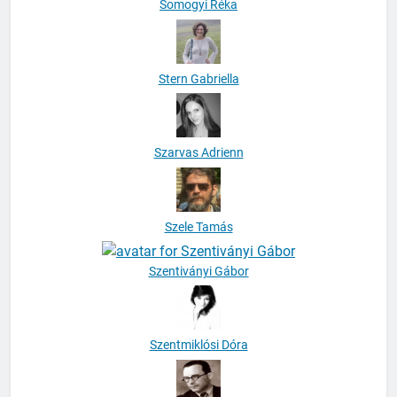
Somogyi Réka
Stern Gabriella
Szarvas Adrienn
Szele Tamás
Szentiványi Gábor
Szentmiklósi Dóra