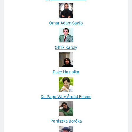
Omar Adam Sayfo
Ottlik Karoly
Pajer Hajnalka
Dr. Papp-Váry Árpád Ferenc
Parászka Boróka