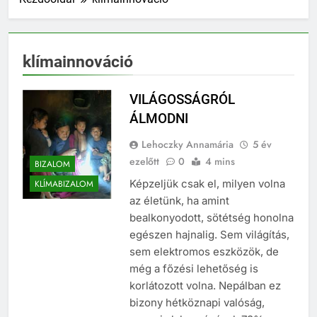
klímainnováció
VILÁGOSSÁGRÓL
ÁLMODNI
Lehoczky Annamária
5 év
ezelőtt
0
4 mins
BIZALOM
Képzeljük csak el, milyen volna
KLÍMABIZALOM
az életünk, ha amint
bealkonyodott, sötétség honolna
egészen hajnalig. Sem világítás,
sem elektromos eszközök, de
még a főzési lehetőség is
korlátozott volna. Nepálban ez
bizony hétköznapi valóság,