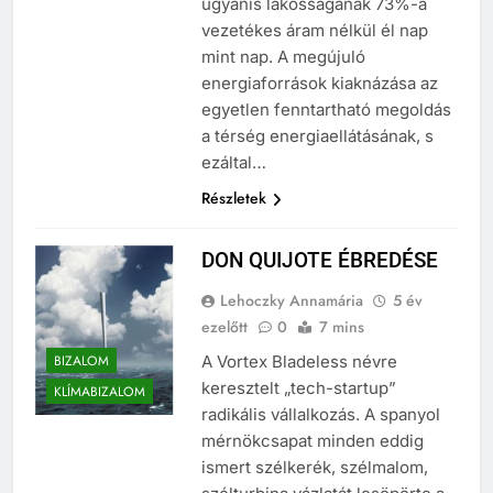
ugyanis lakosságának 73%-a
vezetékes áram nélkül él nap
mint nap. A megújuló
energiaforrások kiaknázása az
egyetlen fenntartható megoldás
a térség energiaellátásának, s
ezáltal…
Részletek
DON QUIJOTE ÉBREDÉSE
Lehoczky Annamária
5 év
ezelőtt
0
7 mins
BIZALOM
A Vortex Bladeless névre
keresztelt „tech-startup”
KLÍMABIZALOM
radikális vállalkozás. A spanyol
mérnökcsapat minden eddig
ismert szélkerék, szélmalom,