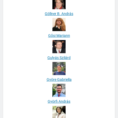
Göllner B. András
Gősi Mariann
Gulyás Szilárd
Györe Gabriella
Györfi András