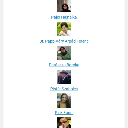
Pajer Hajnalka
Dr. Papp-Váry Árpád Ferenc
Parászka Boróka
Pintér Szabolcs
Pirik Fanni