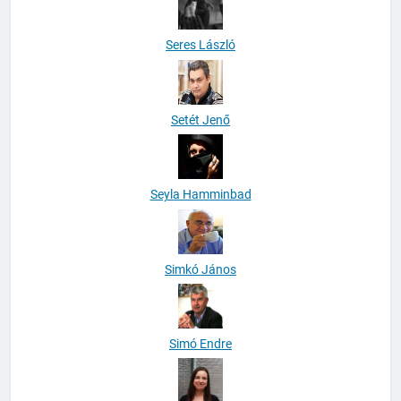
Seres László
Setét Jenő
Seyla Hamminbad
Simkó János
Simó Endre