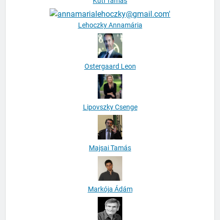
Kuti Tamás
Lehoczky Annamária
Ostergaard Leon
Lipovszky Csenge
Majsai Tamás
Markója Ádám