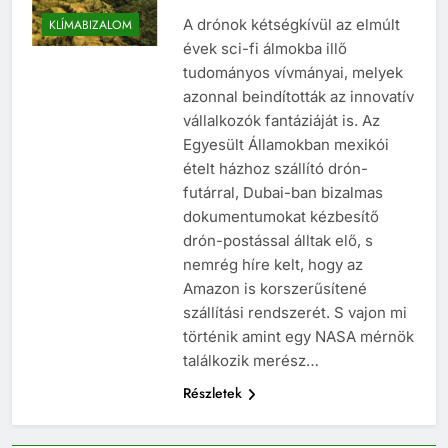
A drónok kétségkívül az elmúlt
KLÍMABIZALOM
évek sci-fi álmokba illő
tudományos vívmányai, melyek
azonnal beindították az innovatív
vállalkozók fantáziáját is. Az
Egyesült Államokban mexikói
ételt házhoz szállító drón-
futárral, Dubai-ban bizalmas
dokumentumokat kézbesítő
drón-postással álltak elő, s
nemrég híre kelt, hogy az
Amazon is korszerűsítené
szállítási rendszerét. S vajon mi
történik amint egy NASA mérnök
találkozik merész…
Részletek