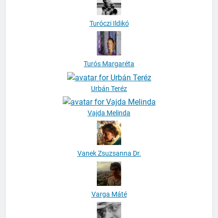
Turóczi Ildikó
Turós Margaréta
Urbán Teréz
Vajda Melinda
Vanek Zsuzsanna Dr.
Varga Máté