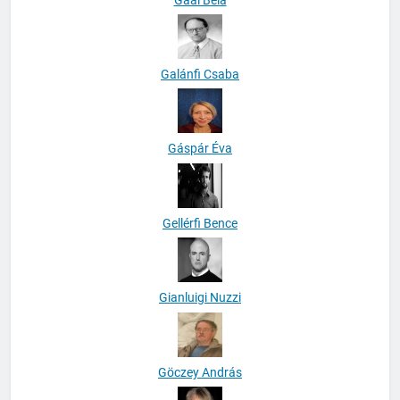
Galánfi Csaba
Gáspár Éva
Gellérfi Bence
Gianluigi Nuzzi
Göczey András