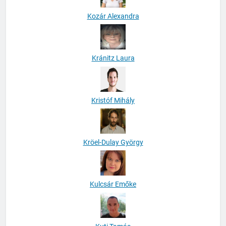
Kozár Alexandra
Kránitz Laura
Kristóf Mihály
Kröel-Dulay György
Kulcsár Emőke