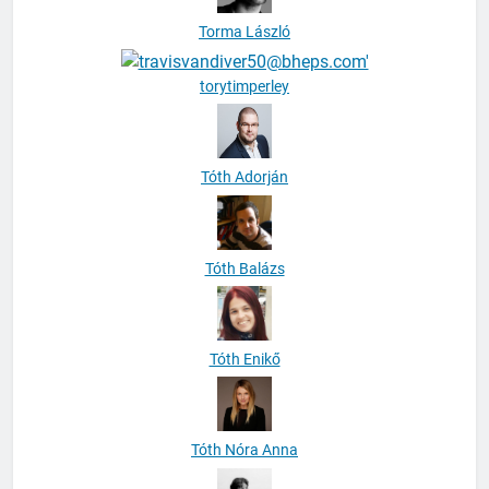
torytimperley
Tóth Adorján
Tóth Balázs
Tóth Enikő
Tóth Nóra Anna