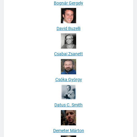
Bognár Gergely
David Buzelli
Csabai Zsanett
Csóka György
Datus C. Smith
Demeter Márton