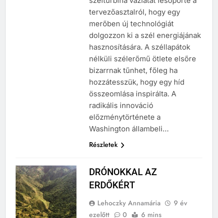
szélturbina vázlatát lesöpörte a
tervezőasztalról, hogy egy
merőben új technológiát
dolgozzon ki a szél energiájának
hasznosítására. A széllapátok
nélküli szélerőmű ötlete elsőre
bizarrnak tűnhet, főleg ha
hozzátesszük, hogy egy híd
összeomlása inspirálta. A
radikális innováció
előzménytörténete a
Washington állambeli…
Részletek
DRÓNOKKAL AZ
ERDŐKÉRT
Lehoczky Annamária
9 év
ezelőtt
0
6 mins