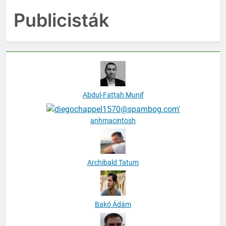
Publicisták
Abdul-Fattah Munif
anhmacintosh
Archibald Tatum
Bakó Ádám