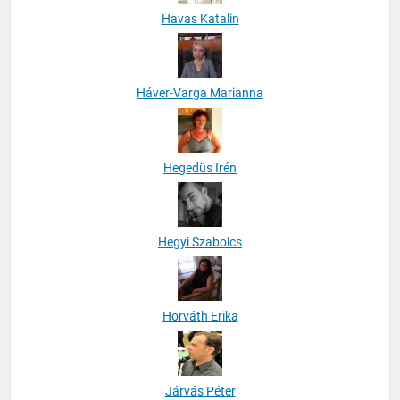
Havas Katalin
Háver-Varga Marianna
Hegedüs Irén
Hegyi Szabolcs
Horváth Erika
Járvás Péter