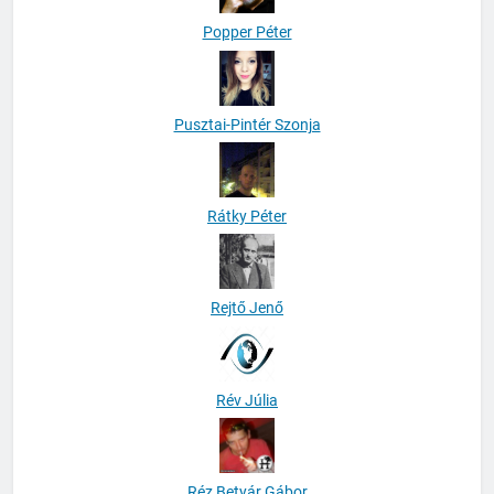
Popper Péter
Pusztai-Pintér Szonja
Rátky Péter
Rejtő Jenő
Rév Júlia
Réz Betyár Gábor