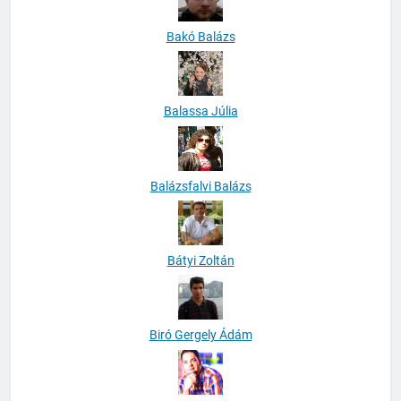
Bakó Balázs
Balassa Júlia
Balázsfalvi Balázs
Bátyi Zoltán
Biró Gergely Ádám