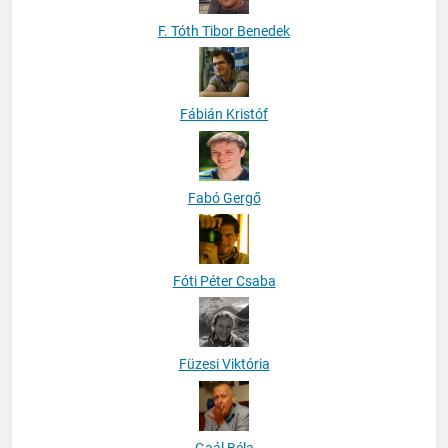
F. Tóth Tibor Benedek
Fábián Kristóf
Fabó Gergő
Fóti Péter Csaba
Füzesi Viktória
Gaál Béla