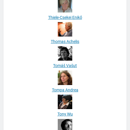
Thiele-Csekei Enikő
Thomas Achelis
Tomáš Vašut
Tompa Andrea
Tony Wu
Torma László