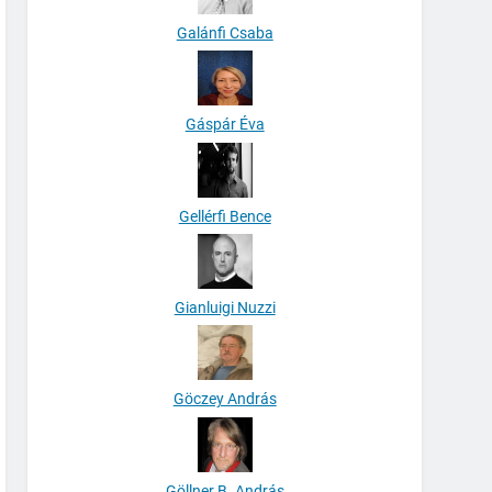
Galánfi Csaba
Gáspár Éva
Gellérfi Bence
Gianluigi Nuzzi
Göczey András
Göllner B. András