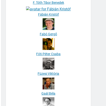
F. Tóth Tibor Benedek
Fábián Kristóf
Fabó Gergő
Fóti Péter Csaba
Füzesi Viktória
Gaál Béla