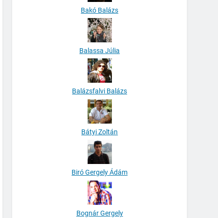
Bakó Balázs
Balassa Júlia
Balázsfalvi Balázs
Bátyi Zoltán
Biró Gergely Ádám
Bognár Gergely