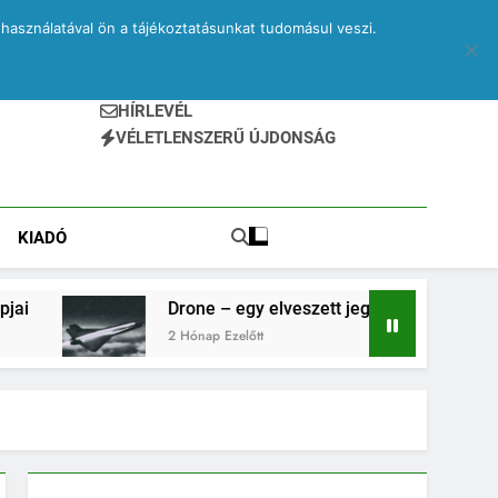
használatával ön a tájékoztatásunkat tudomásul veszi.
HÍRLEVÉL
VÉLETLENSZERŰ ÚJDONSÁG
KIADÓ
Drone – egy elveszett jegyzetfüzet kitépett lapjai
2 Hónap Ezelőtt