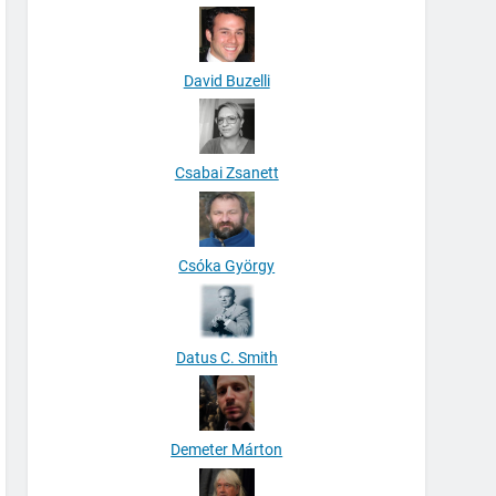
David Buzelli
Csabai Zsanett
Csóka György
Datus C. Smith
Demeter Márton