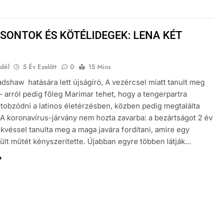
SONTOK ÉS KÖTÉLIDEGEK: LENA KÉT
dél
5 Év Ezelőtt
0
15 Mins
adshaw hatására lett újságíró, A vezércsel miatt tanult meg
– arról pedig főleg Marimar tehet, hogy a tengerpartra
, tobzódni a latinos életérzésben, közben pedig megtalálta
A koronavírus-járvány nem hozta zavarba: a bezártságot 2 év
kvéssel tanulta meg a maga javára fordítani, amire egy
rült műtét kényszerítette. Újabban egyre többen látják…