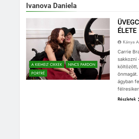
Ivanova Daniela
ÜVEGC
ÉLETE
Kánya A
Carrie Br
sakkozni 
A KIEMELT CIKKEK
NINCS PARDON
költözött
PORTRÉ
önmagát. 
ágyban fe
félresike
Részletek