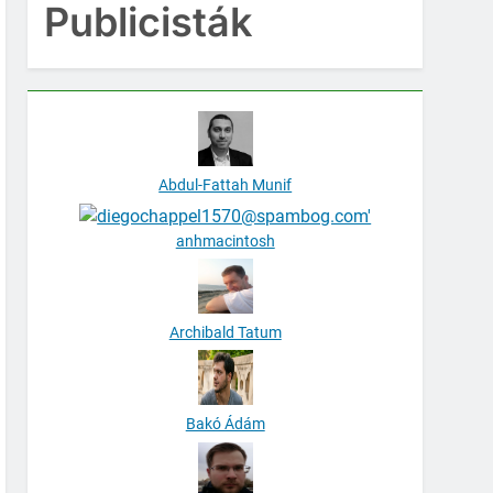
Publicisták
Abdul-Fattah Munif
anhmacintosh
Archibald Tatum
Bakó Ádám