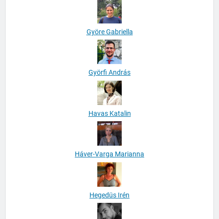
Györe Gabriella
Györfi András
Havas Katalin
Háver-Varga Marianna
Hegedüs Irén