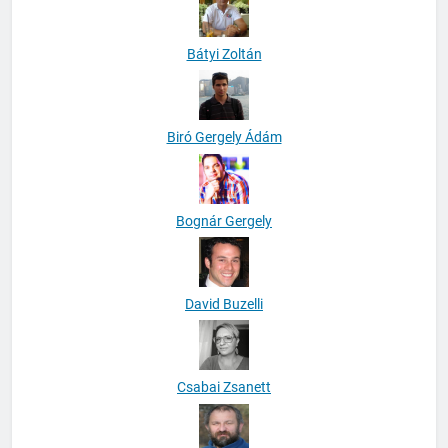
Bátyi Zoltán
Biró Gergely Ádám
Bognár Gergely
David Buzelli
Csabai Zsanett