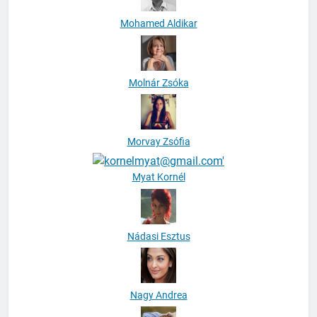
Mohamed Aldikar
Molnár Zsóka
Morvay Zsófia
Myat Kornél
Nádasi Esztus
Nagy Andrea