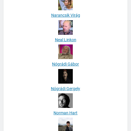
Narancsik Virág
Neal Linkon
Nógrádi Gábor
Nógrádi Gergely
Norman Hart