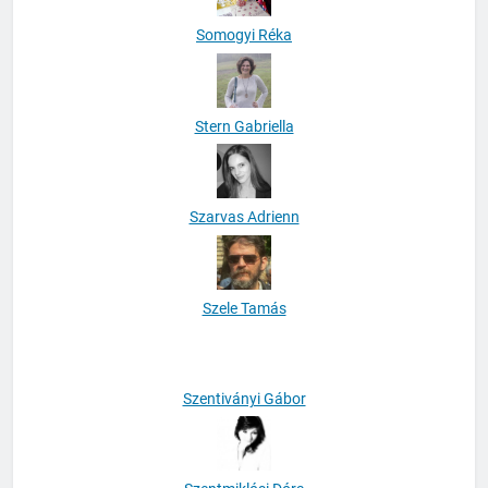
Somogyi Réka
Stern Gabriella
Szarvas Adrienn
Szele Tamás
Szentiványi Gábor
Szentmiklósi Dóra