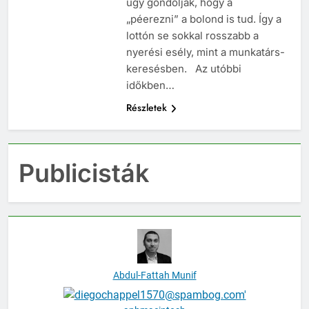
úgy gondolják, hogy a
„péerezni” a bolond is tud. Így a
lottón se sokkal rosszabb a
nyerési esély, mint a munkatárs-
keresésben. Az utóbbi
időkben…
Részletek
Publicisták
Abdul-Fattah Munif