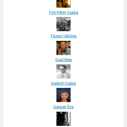
Fóti Péter Csaba
Füzesi Viktória
Gaál Béla
Galánfi Csaba
Gáspár Éva