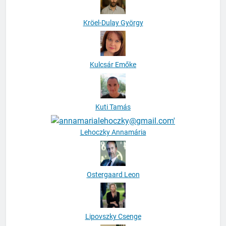
Kröel-Dulay György
Kulcsár Emőke
Kuti Tamás
Lehoczky Annamária
Ostergaard Leon
Lipovszky Csenge