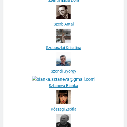
Szerb Antal
Szoboszlai Krisztina
Szondi György
Sztaneva Bianka
Kőszegi Zsófia
Tábori György