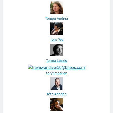
Tompa Andrea
Tony Wu
Torma László
torytimperley
Tóth Adorján
Tóth Balázs