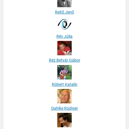
Rejtő Jenő
Rév Júlia
Réz Betyár Gábor
Róbert Katalin
Dahlke Rüdiger