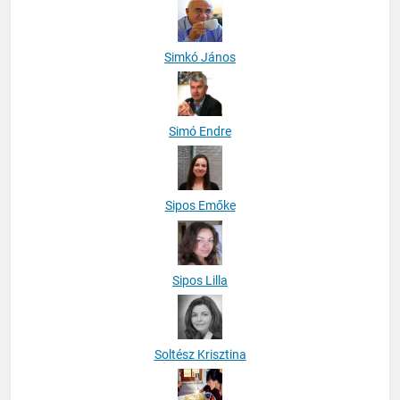
Simkó János
Simó Endre
Sipos Emőke
Sipos Lilla
Soltész Krisztina