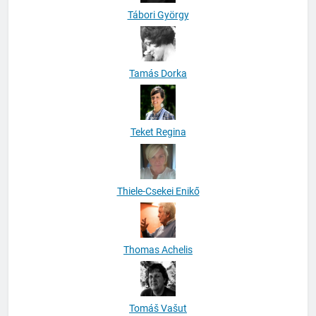
Tamás Dorka
Teket Regina
Thiele-Csekei Enikő
Thomas Achelis
Tomáš Vašut