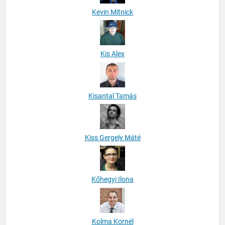
Kevin Mitnick
Kis Alex
Kisantal Tamás
Kiss Gergely Máté
Kőhegyi Ilona
Kolma Kornél