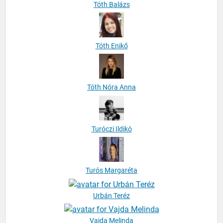
Tóth Enikő
Tóth Nóra Anna
Turóczi Ildikó
Turós Margaréta
Urbán Teréz
Vajda Melinda