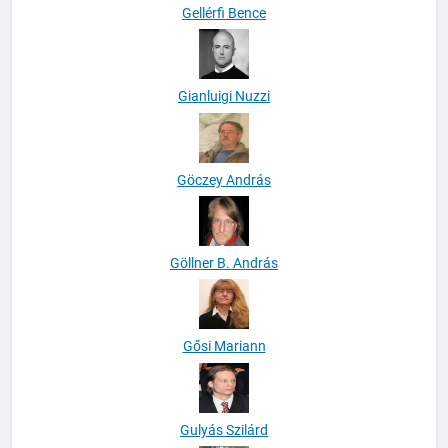
Gellérfi Bence
Gianluigi Nuzzi
Göczey András
Göllner B. András
Gősi Mariann
Gulyás Szilárd