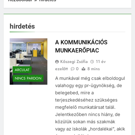
hirdetés
A KOMMUNIKÁCIÓS
MUNKAERŐPIAC
Kőszegi Zsófia
11 év
ezelőtt
0
8 mins
ARCULAT
A munkával még csak elboldogul
NINCS PARDON
valahogy egy pr-ügynökség, de
belegebed, mire a
terjeszkedéséhez szükséges
megfelelő munkatársat talál.
Jelentkezőben nincs hiány, de
közülük sokan más szakmák
vagy az iskolák „hordalékai”, akik