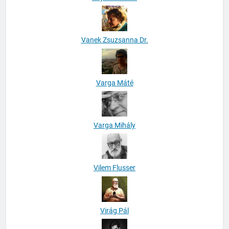
Vanek Zsuzsanna Dr.
Varga Máté
Varga Mihály
Vilem Flusser
Virág Pál