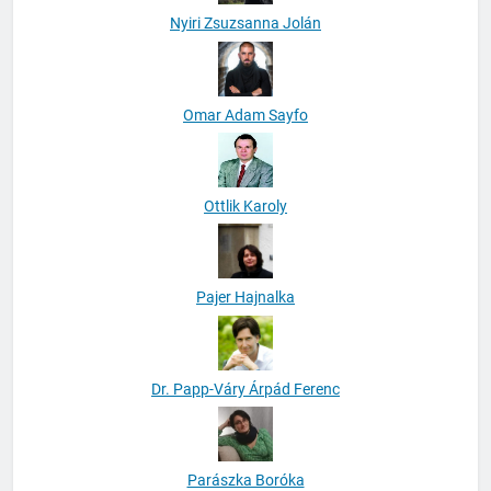
Nyiri Zsuzsanna Jolán
Omar Adam Sayfo
Ottlik Karoly
Pajer Hajnalka
Dr. Papp-Váry Árpád Ferenc
Parászka Boróka