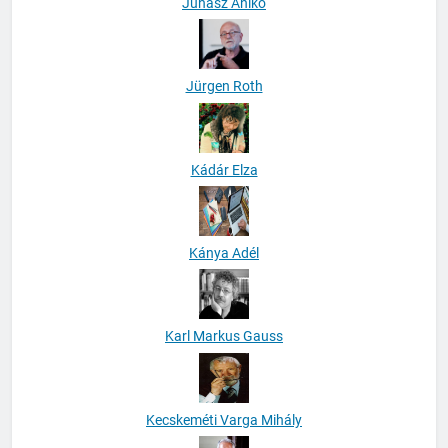
Juhász Anikó
Jürgen Roth
Kádár Elza
Kánya Adél
Karl Markus Gauss
Kecskeméti Varga Mihály