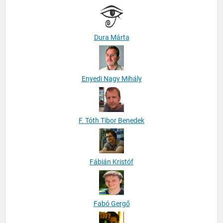
Dura Márta
Enyedi Nagy Mihály
F. Tóth Tibor Benedek
Fábián Kristóf
Fabó Gergő