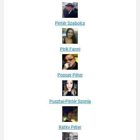
Pintér Szabolcs
Pirik Fanni
Popper Péter
Pusztai-Pintér Szonja
Rátky Péter