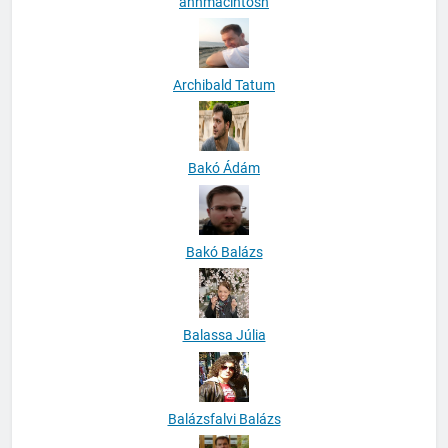
anhmacintosh
Archibald Tatum
Bakó Ádám
Bakó Balázs
Balassa Júlia
Balázsfalvi Balázs