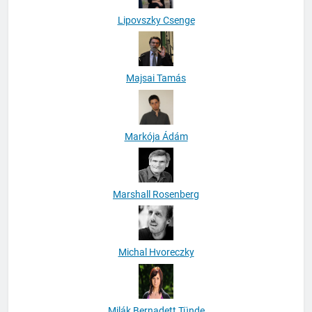
Lipovszky Csenge
Majsai Tamás
Markója Ádám
Marshall Rosenberg
Michal Hvoreczky
Milák Bernadett Tünde