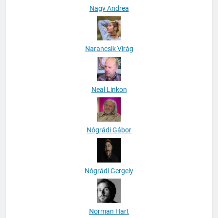
Nagy Andrea
Narancsik Virág
Neal Linkon
Nógrádi Gábor
Nógrádi Gergely
Norman Hart