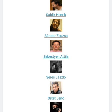
Sablik Henrik
Sándor Zsuzsa
Sebestyen Attila
Seres László
Setét Jenő