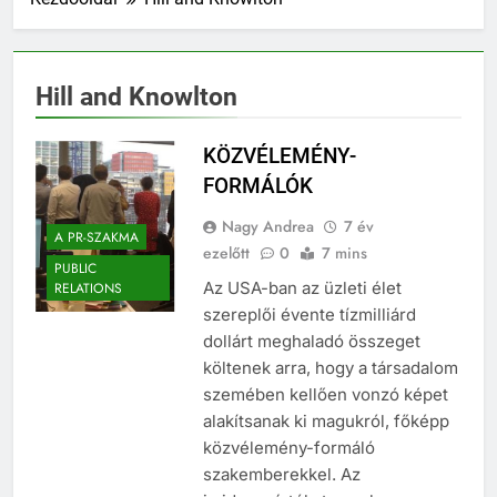
Hill and Knowlton
KÖZVÉLEMÉNY-
FORMÁLÓK
Nagy Andrea
7 év
A PR-SZAKMA
ezelőtt
0
7 mins
PUBLIC
Az USA-ban az üzleti élet
RELATIONS
szereplői évente tízmilliárd
dollárt meghaladó összeget
költenek arra, hogy a társadalom
szemében kellően vonzó képet
alakítsanak ki magukról, főképp
közvélemény-formáló
szakemberekkel. Az