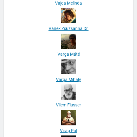
Vajda Melinda
Vanek Zsuzsanna Dr.
Varga Máté
Varga Mihály
Vilem Flusser
Virág Pál