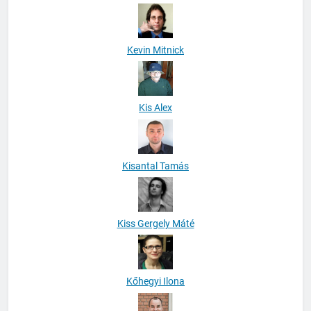
Kevin Mitnick
Kis Alex
Kisantal Tamás
Kiss Gergely Máté
Kőhegyi Ilona