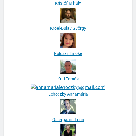
Kristóf Mihály
Kröel-Dulay György
Kulcsár Emőke
Kuti Tamás
Lehoczky Annamária
Ostergaard Leon