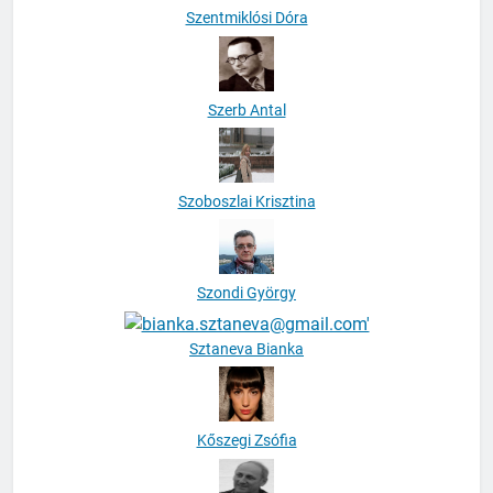
Szentmiklósi Dóra
Szerb Antal
Szoboszlai Krisztina
Szondi György
Sztaneva Bianka
Kőszegi Zsófia