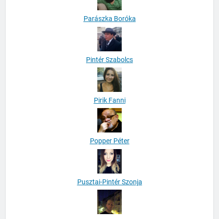
Parászka Boróka
Pintér Szabolcs
Pirik Fanni
Popper Péter
Pusztai-Pintér Szonja