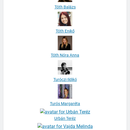
Tóth Balázs
Tóth Enikő
Tóth Nóra Anna
Turóczi Ildikó
Turós Margaréta
Urbán Teréz