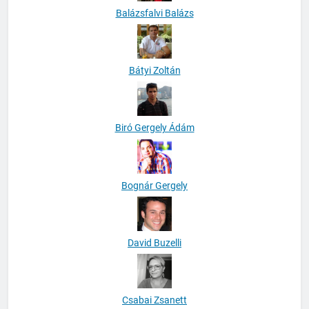
Balázsfalvi Balázs
Bátyi Zoltán
Biró Gergely Ádám
Bognár Gergely
David Buzelli
Csabai Zsanett