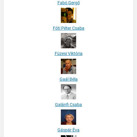
Fabó Gergő
Fóti Péter Csaba
Füzesi Viktória
Gaál Béla
Galánfi Csaba
Gáspár Éva