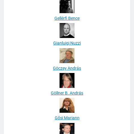
Gellérfi Bence
Gianluigi Nuzzi
Göczey András
Göllner B. András
Gősi Mariann