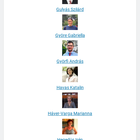
Gulyás Szilárd
Györe Gabriella
Györfi András
Havas Katalin
Háver-Varga Marianna
Hegedüs Irén