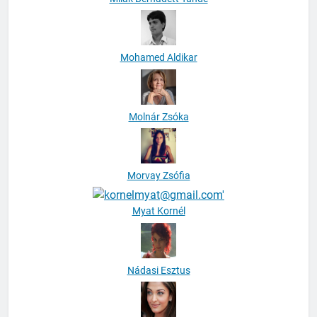
Mohamed Aldikar
Molnár Zsóka
Morvay Zsófia
Myat Kornél
Nádasi Esztus