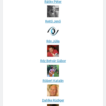
Rátky Péter
Rejtő Jenő
Rév Júlia
Réz Betyár Gábor
Róbert Katalin
Dahlke Rüdiger