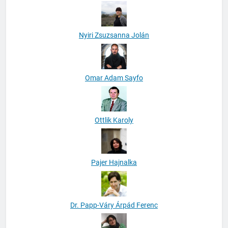
Nyiri Zsuzsanna Jolán
Omar Adam Sayfo
Ottlik Karoly
Pajer Hajnalka
Dr. Papp-Váry Árpád Ferenc