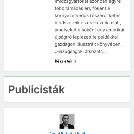
imidzsgyártókat azonban egyre
több támadás éri, főként a
környezetvédők részéről kétes
módszereik és eszközeik miatt,
amelyeket elsőként egy amerikai
újságíró leplezett le példákkal
gazdagon illusztrált könyvében.
„Hazugságok, átkozott…
Részletek
Publicisták
Abdul-Fattah Munif