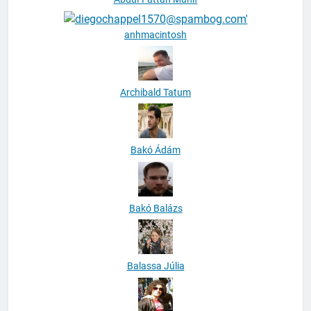
anhmacintosh
Archibald Tatum
Bakó Ádám
Bakó Balázs
Balassa Júlia