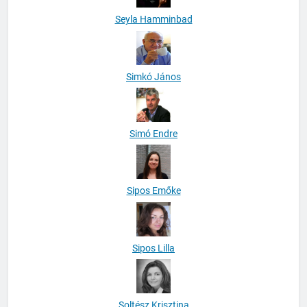
Seyla Hamminbad
Simkó János
Simó Endre
Sipos Emőke
Sipos Lilla
Soltész Krisztina