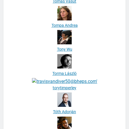
Tomáš Vašut
Tompa Andrea
Tony Wu
Torma László
torytimperley
Tóth Adorján