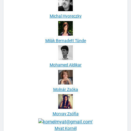
Michal Hvoreczky
Milák Bernadett Tünde
Mohamed Aldikar
Molnár Zsóka
Morvay Zsófia
Myat Kornél