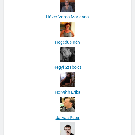
Háver-Varga Marianna
Hegedüs Irén
Hegyi Szabolcs
Horváth Erika
Járvás Péter