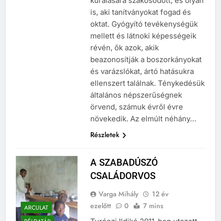
kúrálására szakosodott, és olyan
is, aki tanítványokat fogad és
oktat. Gyógyító tevékenységük
mellett és látnoki képességeik
révén, ők azok, akik
beazonosítják a boszorkányokat
és varázslókat, ártó hatásukra
ellenszert találnak. Ténykedésük
általános népszerűségnek
örvend, számuk évről évre
növekedik. Az elmúlt néhány…
Részletek
A SZABADÚSZÓ
CSALÁDORVOS
Varga Mihály
12 év
ezelőtt
0
7 mins
ARCULAT