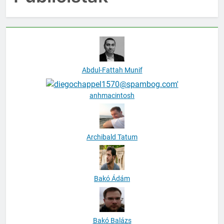
Abdul-Fattah Munif
anhmacintosh
Archibald Tatum
Bakó Ádám
Bakó Balázs