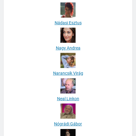
Nádasi Esztus
Nagy Andrea
Narancsik Virág
Neal Linkon
Nógrádi Gábor