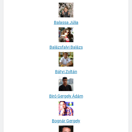
Balassa Júlia
Balázsfalvi Balázs
Bátyi Zoltán
Biró Gergely Ádám
Bognár Gergely