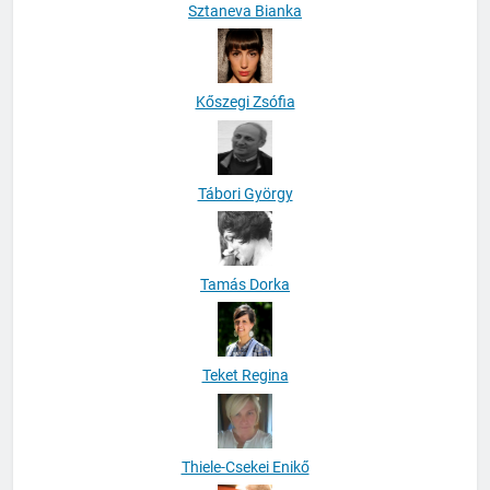
Sztaneva Bianka
Kőszegi Zsófia
Tábori György
Tamás Dorka
Teket Regina
Thiele-Csekei Enikő