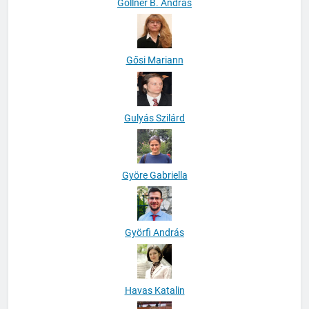
Göllner B. András
Gősi Mariann
Gulyás Szilárd
Györe Gabriella
Györfi András
Havas Katalin