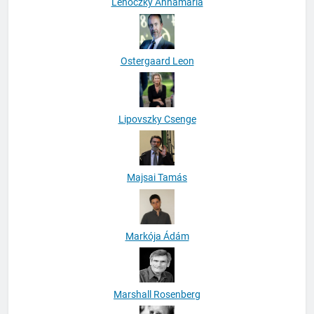
Lehoczky Annamária
Ostergaard Leon
Lipovszky Csenge
Majsai Tamás
Markója Ádám
Marshall Rosenberg