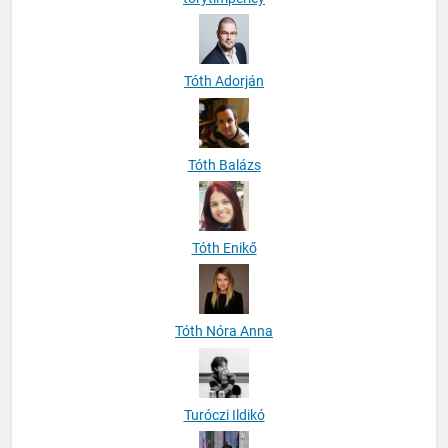
Tóth Adorján
Tóth Balázs
Tóth Enikő
Tóth Nóra Anna
Turóczi Ildikó