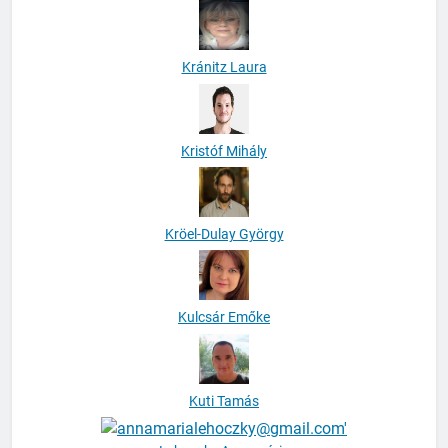
Kránitz Laura
Kristóf Mihály
Kröel-Dulay György
Kulcsár Emőke
Kuti Tamás