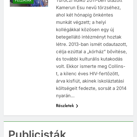
Turóczi Ildikó 2011-ben utazott
PÉLDATÁR
Kamerun Esu nevű törzséhez,
ahol két hónapig önkéntes
munkát végzett; a helyi
kollégákkal közösen egy új
betegellátó intézményt hoztak
létre. 2013-ban ismét odautazott,
célja ezúttal a „kórház” bővítése,
és további kulturális kutakodás
volt. Ekkor ismerte meg Collins-
t, a kilenc éves HIV-fertőzött,
árva kisfiút, akinek iskoláztatási
költségeit fedezte, sorsát a 2014
nyarán…
Részletek
Publicisták