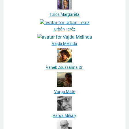
Turós Margaréta
Urbán Teréz
Vajda Melinda
Vanek Zsuzsanna Dr.
Varga Máté
Varga Mihály