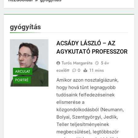
gyógyítás
ACSÁDY LÁSZLÓ – AZ
AGYKUTATÓ PROFESSZOR
Turós Margaréta
5 év
ezelőtt
0
11 mins
ARCULAT
Amikor azon nosztalgiázunk,
PORTRÉ
hogy hová tűnt legnagyobb
tudósaink felfedezéseinek
elismerése a
közgondolkodásból (Neumann,
Bolyai, Szentgyörgyi, Jedlik,
Teller teljesítményeinek
megbecsülése), legtöbbször