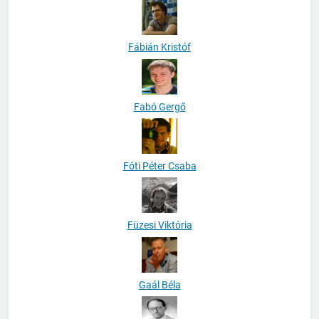
Fábián Kristóf
Fabó Gergő
Fóti Péter Csaba
Füzesi Viktória
Gaál Béla