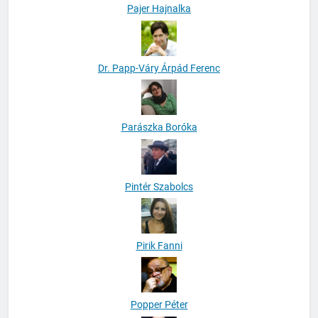
Pajer Hajnalka
Dr. Papp-Váry Árpád Ferenc
Parászka Boróka
Pintér Szabolcs
Pirik Fanni
Popper Péter