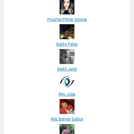
Pusztai-Pintér Szonja
Rátky Péter
Rejtő Jenő
Rév Júlia
Réz Betyár Gábor