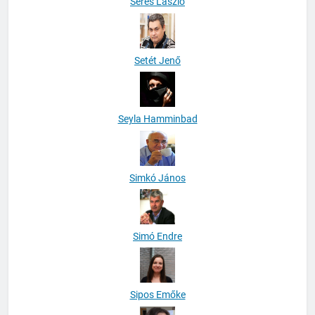
Seres László
Setét Jenő
Seyla Hamminbad
Simkó János
Simó Endre
Sipos Emőke