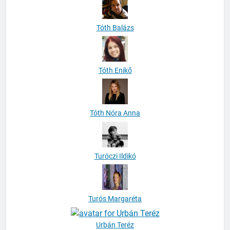
Tóth Balázs
Tóth Enikő
Tóth Nóra Anna
Turóczi Ildikó
Turós Margaréta
Urbán Teréz