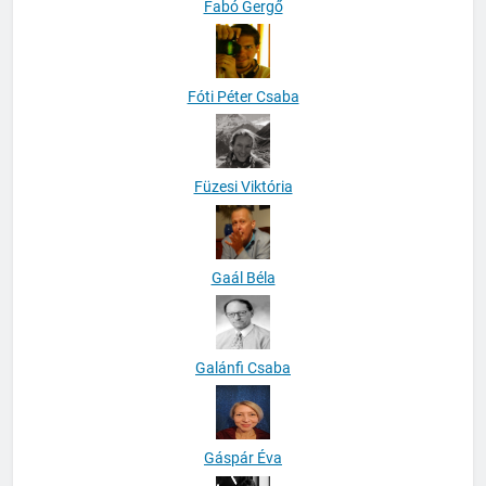
Fabó Gergő
Fóti Péter Csaba
Füzesi Viktória
Gaál Béla
Galánfi Csaba
Gáspár Éva