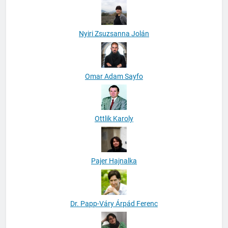
Nyiri Zsuzsanna Jolán
Omar Adam Sayfo
Ottlik Karoly
Pajer Hajnalka
Dr. Papp-Váry Árpád Ferenc