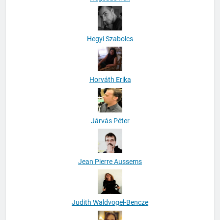
Hegyi Szabolcs
Horváth Erika
Járvás Péter
Jean Pierre Aussems
Judith Waldvogel-Bencze