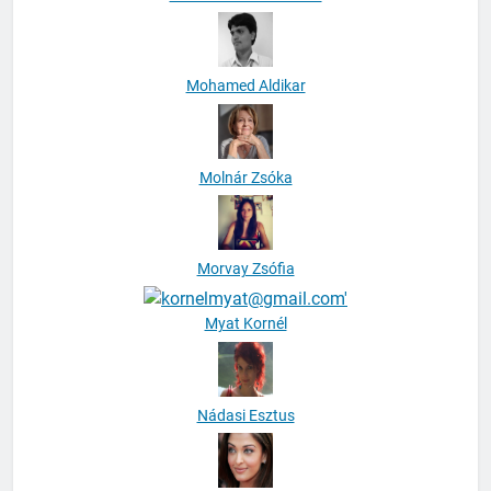
Mohamed Aldikar
Molnár Zsóka
Morvay Zsófia
Myat Kornél
Nádasi Esztus