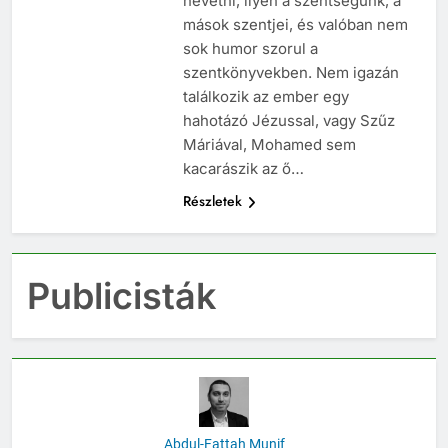
nevetni, ilyen a szentségünk, a
mások szentjei, és valóban nem
sok humor szorul a
szentkönyvekben. Nem igazán
találkozik az ember egy
hahotázó Jézussal, vagy Szűz
Máriával, Mohamed sem
kacarászik az ő…
Részletek
Publicisták
Abdul-Fattah Munif