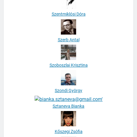
Szentmiklósi Dóra
Szerb Antal
Szoboszlai Krisztina
Szondi György
Sztaneva Bianka
Kőszegi Zsófia