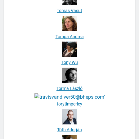
Tomáš Vašut
Tompa Andrea
Tony Wu
Torma László
torytimperley
Tóth Adorján