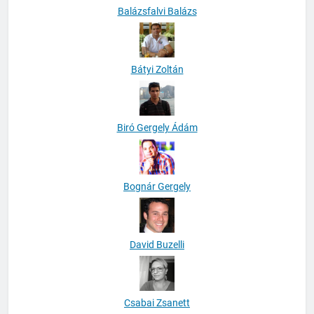
Balázsfalvi Balázs
Bátyi Zoltán
Biró Gergely Ádám
Bognár Gergely
David Buzelli
Csabai Zsanett