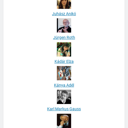
Juhász Anikó
Jürgen Roth
Kádár Elza
Kánya Adél
Karl Markus Gauss