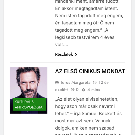
mindenki ment, amerre tudott.
Én akkor megtagadtam istent.
Nem isten tagadott meg engem,
én tagadtam meg őt; Ő nem
tagadott meg engem.” „A
legkisebb testvérem 4 éves
volt….
Részletek
AZ ELSŐ CINIKUS MONDAT
Turós Margaréta
12 év
ezelőtt
0
4 mins
„Az élet olyan elviselhetetlen,
KULTURÁLIS
hogy azon már csak nevetni
ANTROPOLÓGIA
lehet.” – írja Samuel Beckett és
most már azt sem. Vannak
dolgok, amiken nem szabad