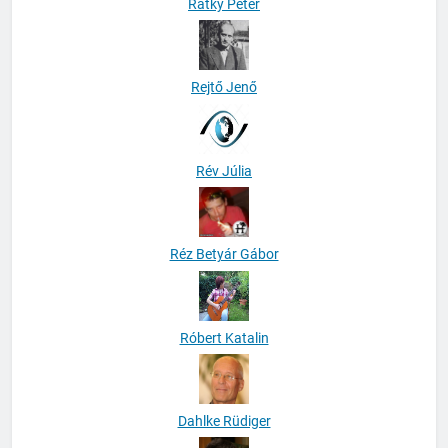
Rátky Péter
Rejtő Jenő
Rév Júlia
Réz Betyár Gábor
Róbert Katalin
Dahlke Rüdiger