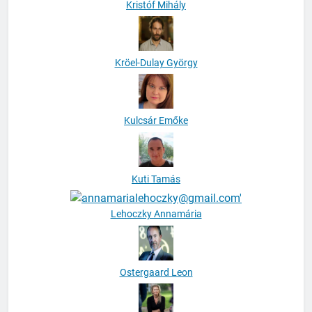
Kristóf Mihály
Kröel-Dulay György
Kulcsár Emőke
Kuti Tamás
Lehoczky Annamária
Ostergaard Leon