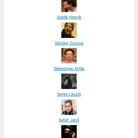
Sablik Henrik
Sándor Zsuzsa
Sebestyen Attila
Seres László
Setét Jenő