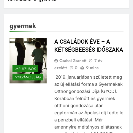
gyermek
A CSALÁDOK ÉVE – A
KÉTSÉGBEESÉS IDŐSZAKA
Csabai Zsanett
7 év
ezelőtt
0
9 mins
IMPULZUSOK
2019. januárjában született meg
NYILVÁNOSSÁG
az új ellátási forma a Gyermekek
Otthongondozási Díja (GYOD).
Korábban felnőtt és gyermek
otthoni gondozása után
egyformán az Ápolási díj fedte le
a pénzbeli ellátást. Már
amennyire méltányos ellátásnak