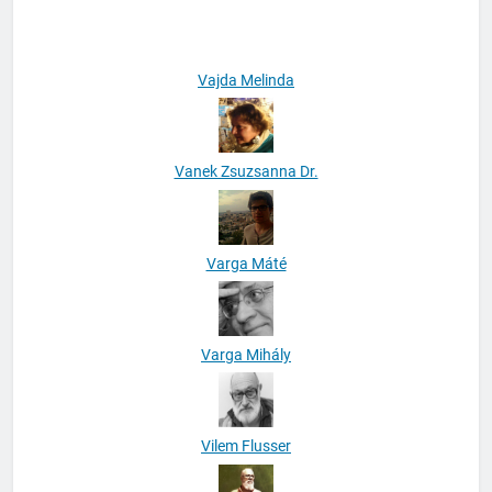
Vajda Melinda
Vanek Zsuzsanna Dr.
Varga Máté
Varga Mihály
Vilem Flusser
Virág Pál