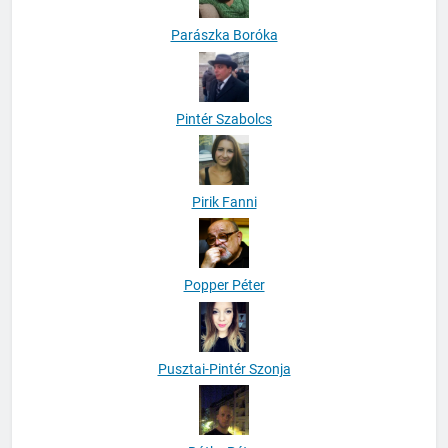
Parászka Boróka
Pintér Szabolcs
Pirik Fanni
Popper Péter
Pusztai-Pintér Szonja