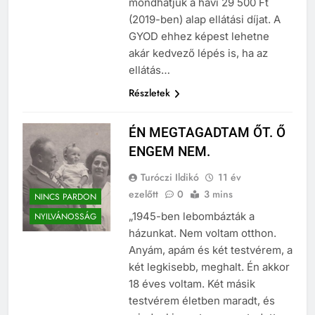
mondhatjuk a havi 29 500 Ft
(2019-ben) alap ellátási díjat. A
GYOD ehhez képest lehetne
akár kedvező lépés is, ha az
ellátás…
Részletek
ÉN MEGTAGADTAM ŐT. Ő
ENGEM NEM.
Turóczi Ildikó
11 év
ezelőtt
0
3 mins
NINCS PARDON
„1945-ben lebombázták a
NYILVÁNOSSÁG
házunkat. Nem voltam otthon.
Anyám, apám és két testvérem, a
két legkisebb, meghalt. Én akkor
18 éves voltam. Két másik
testvérem életben maradt, és