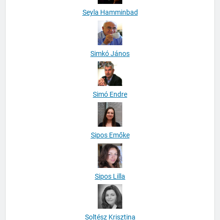
Seyla Hamminbad
Simkó János
Simó Endre
Sipos Emőke
Sipos Lilla
Soltész Krisztina