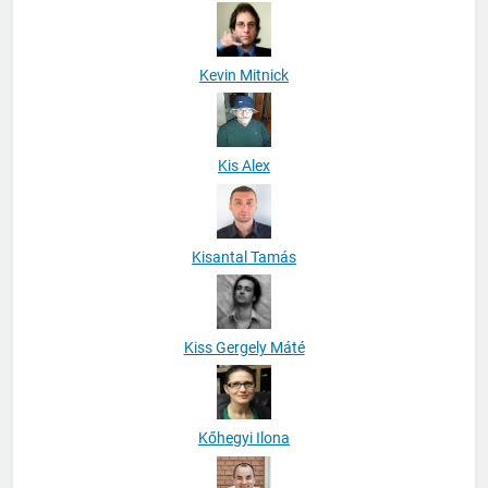
Kevin Mitnick
Kis Alex
Kisantal Tamás
Kiss Gergely Máté
Kőhegyi Ilona