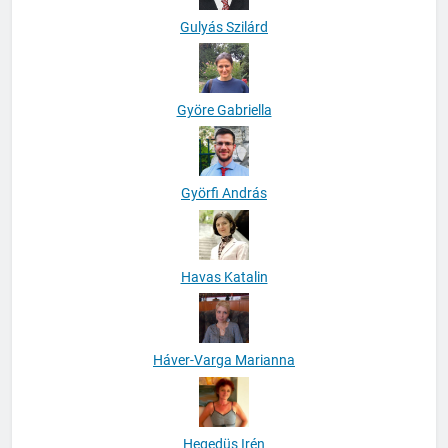
Gulyás Szilárd
Györe Gabriella
Györfi András
Havas Katalin
Háver-Varga Marianna
Hegedüs Irén