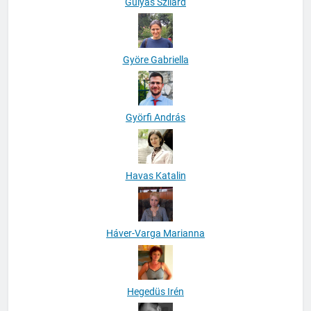
Gulyás Szilárd
Györe Gabriella
Györfi András
Havas Katalin
Háver-Varga Marianna
Hegedüs Irén