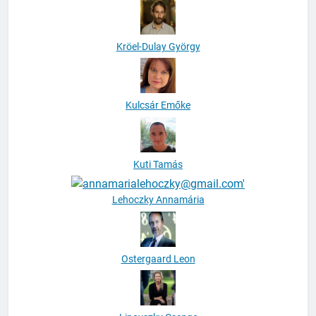
Kröel-Dulay György
Kulcsár Emőke
Kuti Tamás
Lehoczky Annamária
Ostergaard Leon