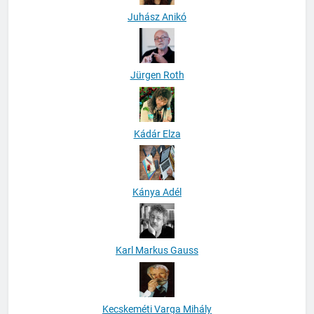
Juhász Anikó
Jürgen Roth
Kádár Elza
Kánya Adél
Karl Markus Gauss
Kecskeméti Varga Mihály