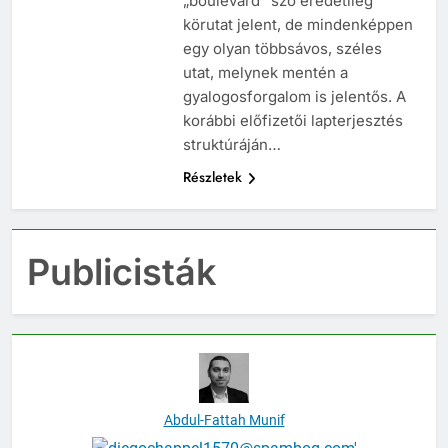
„boulevard” szó eredetileg
körutat jelent, de mindenképpen
egy olyan többsávos, széles
utat, melynek mentén a
gyalogosforgalom is jelentős. A
korábbi előfizetői lapterjesztés
struktúráján…
Részletek
Publicisták
Abdul-Fattah Munif