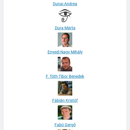
Dunai Andrea
Dura Márta
Enyedi Nagy Mihály
F. Tóth Tibor Benedek
Fábián Kristóf
Fabó Gergő