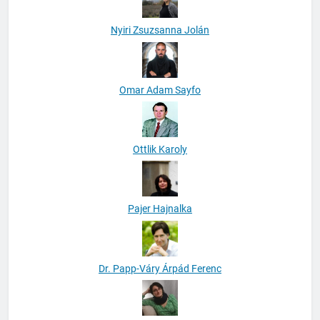
Nyiri Zsuzsanna Jolán
Omar Adam Sayfo
Ottlik Karoly
Pajer Hajnalka
Dr. Papp-Váry Árpád Ferenc