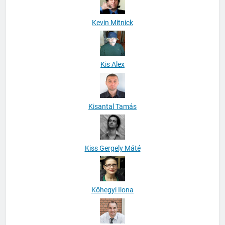
Kevin Mitnick
Kis Alex
Kisantal Tamás
Kiss Gergely Máté
Kőhegyi Ilona