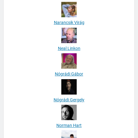
Narancsik Virág
Neal Linkon
Nógrádi Gábor
Nógrádi Gergely
Norman Hart