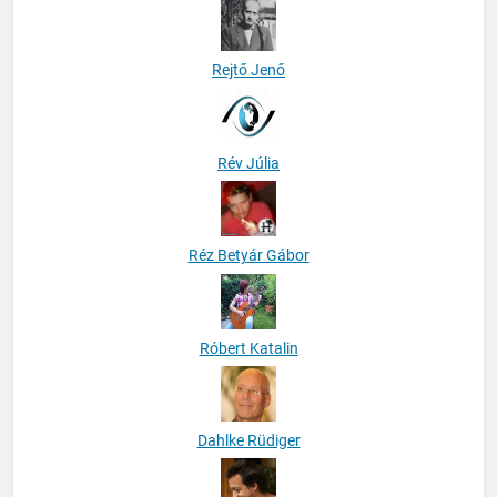
Rejtő Jenő
Rév Júlia
Réz Betyár Gábor
Róbert Katalin
Dahlke Rüdiger