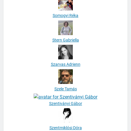
Somogyi Réka
Stern Gabriella
Szarvas Adrienn
Szele Tamás
Szentiványi Gábor
Szentmiklósi Dóra