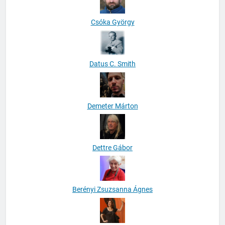
Csóka György
Datus C. Smith
Demeter Márton
Dettre Gábor
Berényi Zsuzsanna Ágnes