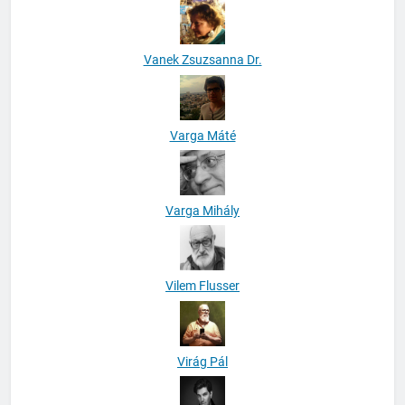
Vanek Zsuzsanna Dr.
Varga Máté
Varga Mihály
Vilem Flusser
Virág Pál