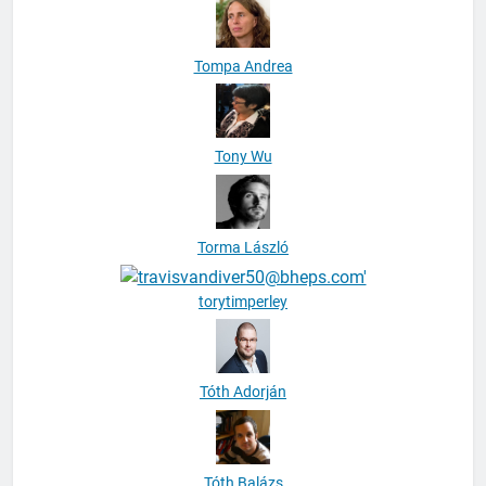
Tompa Andrea
Tony Wu
Torma László
torytimperley
Tóth Adorján
Tóth Balázs