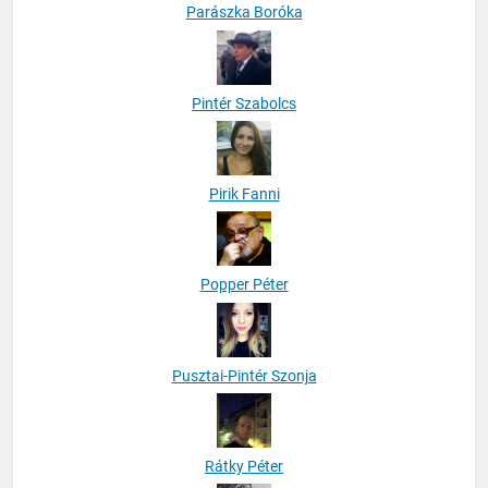
Parászka Boróka
Pintér Szabolcs
Pirik Fanni
Popper Péter
Pusztai-Pintér Szonja
Rátky Péter