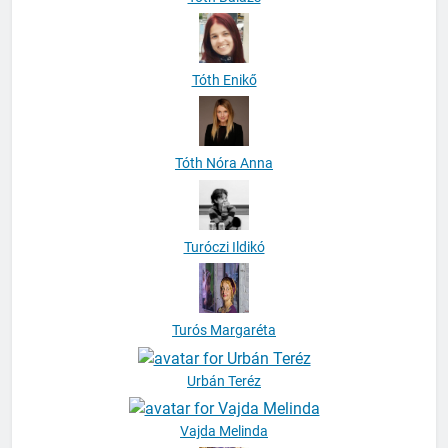
Tóth Enikő
Tóth Nóra Anna
Turóczi Ildikó
Turós Margaréta
Urbán Teréz
Vajda Melinda