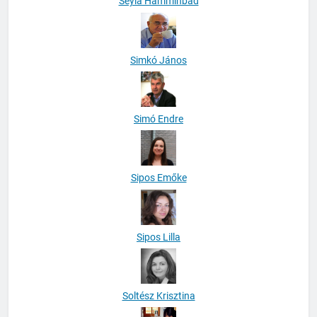
Seyla Hamminbad
Simkó János
Simó Endre
Sipos Emőke
Sipos Lilla
Soltész Krisztina