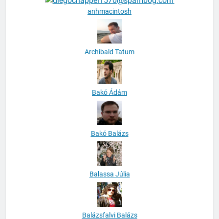
anhmacintosh
Archibald Tatum
Bakó Ádám
Bakó Balázs
Balassa Júlia
Balázsfalvi Balázs