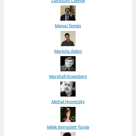
Lipovszky Csenge
Majsai Tamás
Markója Ádám
Marshall Rosenberg
Michal Hvoreczky
Milák Bernadett Tünde