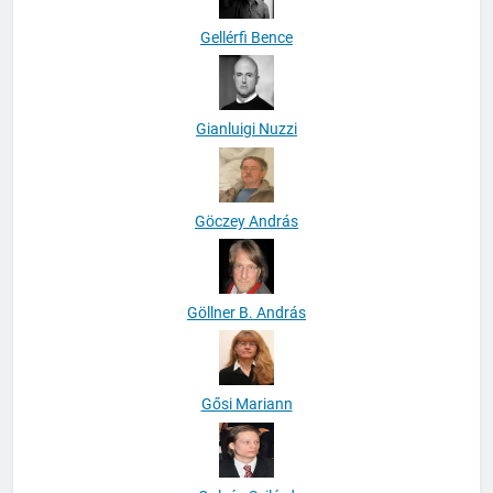
Gellérfi Bence
Gianluigi Nuzzi
Göczey András
Göllner B. András
Gősi Mariann