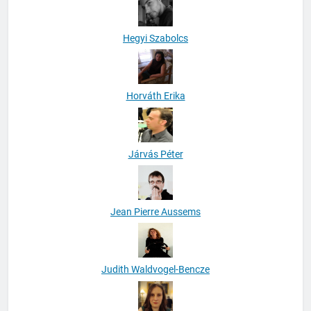
Hegyi Szabolcs
Horváth Erika
Járvás Péter
Jean Pierre Aussems
Judith Waldvogel-Bencze