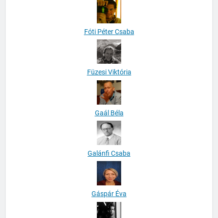
Fóti Péter Csaba
Füzesi Viktória
Gaál Béla
Galánfi Csaba
Gáspár Éva