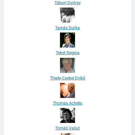
Tábori György
Tamás Dorka
Teket Regina
Thiele-Csekei Enikő
Thomas Achelis
Tomáš Vašut