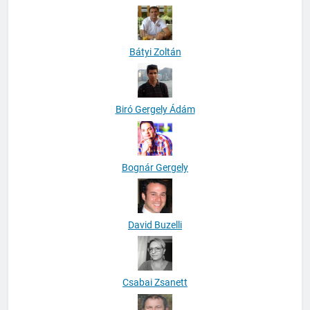
Bátyi Zoltán
Biró Gergely Ádám
Bognár Gergely
David Buzelli
Csabai Zsanett