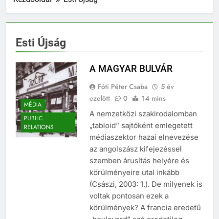
Esti Újság
A MAGYAR BULVÁR
Fóti Péter Csaba
5 év
ezelőtt
0
14 mins
MÉDIA
A nemzetközi szakirodalomban
PUBLIC
„tabloid” sajtóként emlegetett
RELATIONS
médiaszektor hazai elnevezése
az angolszász kifejezéssel
szemben árusítás helyére és
körülményeire utal inkább
(Császi, 2003: 1.). De milyenek is
voltak pontosan ezek a
körülmények? A francia eredetű