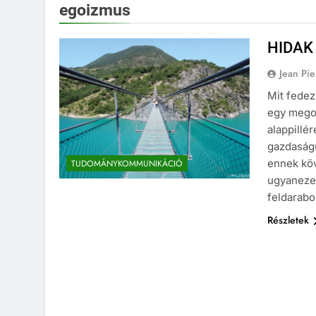
egoizmus
HIDAK
Jean Pi
Mit fedez
egy megos
alappillér
gazdaságu
ennek köv
TUDOMÁNYKOMMUNIKÁCIÓ
ugyanezek
feldarab
Részletek