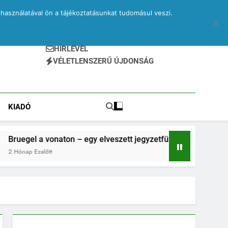
használatával ön a tájékoztatásunkat tudomásul veszi.
HÍRLEVÉL
VÉLETLENSZERŰ ÚJDONSÁG
KIADÓ
naton – egy elveszett jegyzetfüzet kitépett lapjai
t