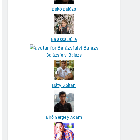
Bakó Balázs
Balassa Júlia
Balázsfalvi Balázs
Bátyi Zoltán
Biró Gergely Ádám