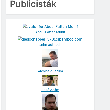
Publicisták
Abdul-Fattah Munif
anhmacintosh
Archibald Tatum
Bakó Ádám