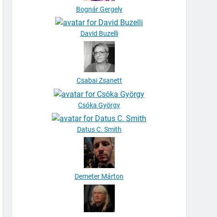
Bognár Gergely
David Buzelli
Csabai Zsanett
Csóka György
Datus C. Smith
Demeter Márton