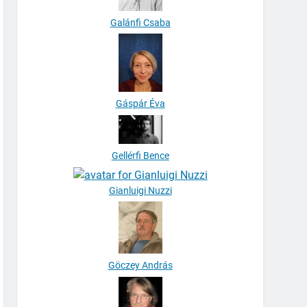
Galánfi Csaba
Gáspár Éva
Gellérfi Bence
Gianluigi Nuzzi
Göczey András