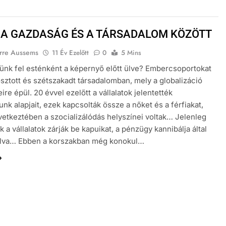
 A GAZDASÁG ÉS A TÁRSADALOM KÖZÖTT
erre Aussems
11 Év Ezelőtt
0
5 Mins
ünk fel esténként a képernyő előtt ülve? Embercsoportokat
ztott és szétszakadt társadalomban, mely a globalizáció
eire épül. 20 évvel ezelőtt a vállalatok jelentették
nk alapjait, ezek kapcsolták össze a nőket és a férfiakat,
etkeztében a szocializálódás helyszínei voltak… Jelenleg
 a vállalatok zárják be kapuikat, a pénzügy kannibálja által
olva… Ebben a korszakban még konokul…