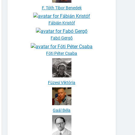
F. Tóth Tibor Benedek
Fábián Kristóf
Fabó Gergő
Fóti Péter Csaba
Füzesi Viktória
Gaál Béla