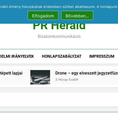
Pecell
Nás
ználói élmény fokozásának érdekében sütiket alkalmazunk. A honlapunk 
Ördögűzés a Karmelitában
COVID
Elfogadom
Bővebben...
Pecell
PR Herald
Nás
Ördögűzés a Karmelitában
Bizalomkommunikáció
DELMI IRÁNYELVEK
HONLAPSZABÁLYZAT
IMPRESSZUM
ai
Drone – egy elveszett jegyzetfüzet kitépett 
2 Hónap Ezelőtt