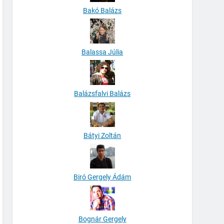
Bakó Balázs
Balassa Júlia
Balázsfalvi Balázs
Bátyi Zoltán
Biró Gergely Ádám
Bognár Gergely