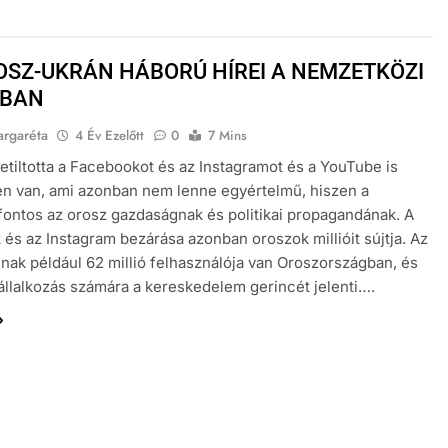
OSZ-UKRÁN HÁBORÚ HÍREI A NEMZETKÖZI
ÓBAN
argaréta
4 Év Ezelőtt
0
7 Mins
etiltotta a Facebookot és az Instagramot és a YouTube is
n van, ami azonban nem lenne egyértelmű, hiszen a
ontos az orosz gazdaságnak és politikai propagandának. A
és az Instagram bezárása azonban oroszok millióit sújtja. Az
nak például 62 millió felhasználója van Oroszországban, és
llalkozás számára a kereskedelem gerincét jelenti….