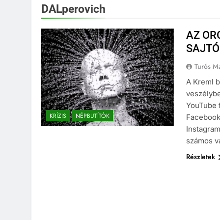
DALperovich
AZ OR
SAJT
Turós M
A Kreml b
veszélybe
YouTube f
KRÍZIS
NÉPBUTÍTÓK
Facebook 
Instagram
számos vá
Részletek