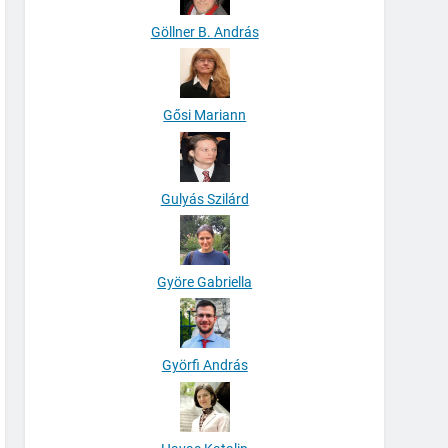
Göllner B. András
Gősi Mariann
Gulyás Szilárd
Györe Gabriella
Györfi András