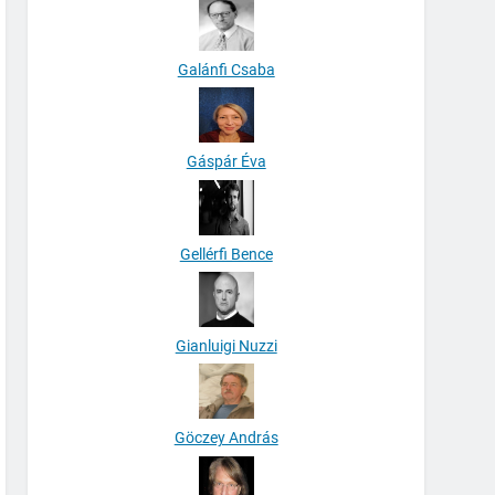
Galánfi Csaba
Gáspár Éva
Gellérfi Bence
Gianluigi Nuzzi
Göczey András