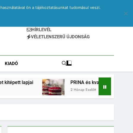
ó – egy elveszett jegyzetfüzet kitépett lapjai
z – egy elveszett jegyzetfüzet kitépett lapjai
használatával ön a tájékoztatásunkat tudomásul veszi.
 – egy elveszett jegyzetfüzet kitépett lapjai
 – egy elveszett jegyzetfüzet kitépett lapjai
ó – egy elveszett jegyzetfüzet kitépett lapjai
z – egy elveszett jegyzetfüzet kitépett lapjai
HÍRLEVÉL
 – egy elveszett jegyzetfüzet kitépett lapjai
VÉLETLENSZERŰ ÚJDONSÁG
KIADÓ
lapjai
PRINA és kvantumsüti – egy elveszett je
2 Hónap Ezelőtt