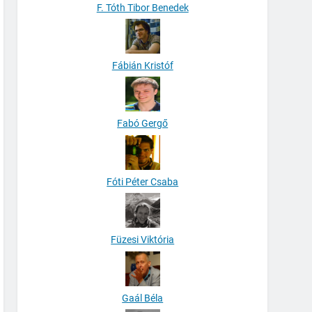
F. Tóth Tibor Benedek
Fábián Kristóf
Fabó Gergő
Fóti Péter Csaba
Füzesi Viktória
Gaál Béla