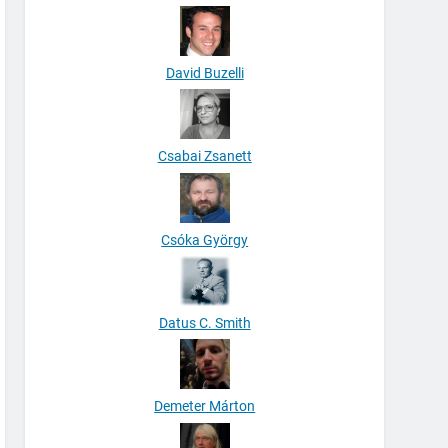
David Buzelli
Csabai Zsanett
Csóka György
Datus C. Smith
Demeter Márton