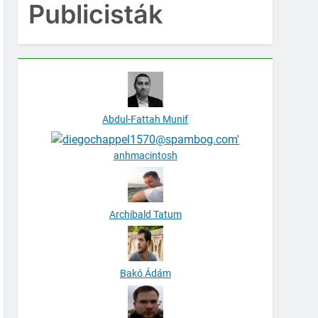
Publicisták
Abdul-Fattah Munif
anhmacintosh
Archibald Tatum
Bakó Ádám