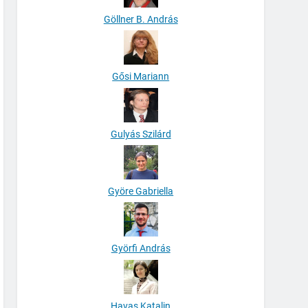
Göllner B. András
Gősi Mariann
Gulyás Szilárd
Györe Gabriella
Györfi András
Havas Katalin