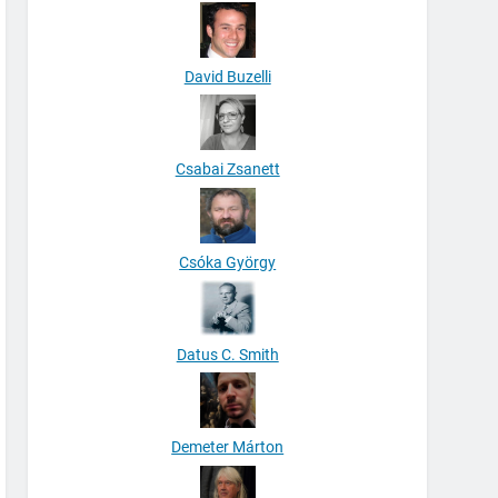
David Buzelli
Csabai Zsanett
Csóka György
Datus C. Smith
Demeter Márton