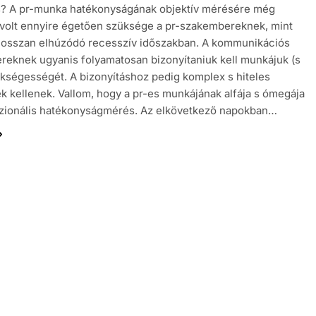
s? A pr-munka hatékonyságának objektív mérésére még
volt ennyire égetően szüksége a pr-szakembereknek, mint
hosszan elhúzódó recesszív időszakban. A kommunikációs
eknek ugyanis folyamatosan bizonyítaniuk kell munkájuk (s
ükségességét. A bizonyításhoz pedig komplex s hiteles
 kellenek. Vallom, hogy a pr-es munkájának alfája s ómegája
szionális hatékonyságmérés. Az elkövetkező napokban…