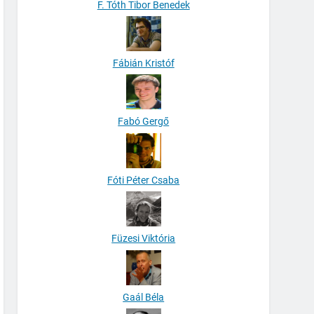
F. Tóth Tibor Benedek
Fábián Kristóf
Fabó Gergő
Fóti Péter Csaba
Füzesi Viktória
Gaál Béla