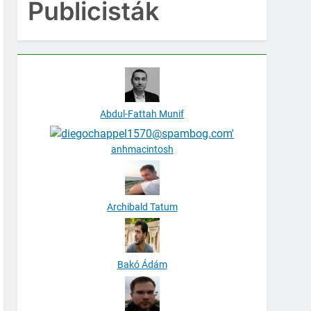
Publicisták
Abdul-Fattah Munif
anhmacintosh
Archibald Tatum
Bakó Ádám