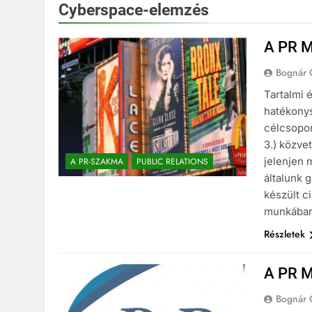
Cyberspace-elemzés
A PR M
Bognár 
Tartalmi
hatékonys
célcsopor
3.) közve
jelenjen 
A PR-SZAKMA
PUBLIC RELATIONS
általunk 
készült c
munkában
Részletek
A PR M
Bognár 