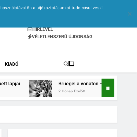
használatával ön a tájékoztatásunkat tudomásul veszi.
HÍRLEVÉL
VÉLETLENSZERŰ ÚJDONSÁG
KIADÓ
Bruegel a vonaton – egy elveszett jegyzetfüzet kit
2 Hónap Ezelőtt