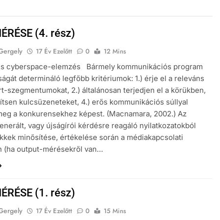
ÉRÉSE (4. rész)
Gergely
17 Év Ezelőtt
0
12 Mins
 és cyberspace-elemzés Bármely kommunikációs program
ágát determináló legfőbb kritériumok: 1.) érje el a releváns
t-szegmentumokat, 2.) általánosan terjedjen el a körükben,
títsen kulcsüzeneteket, 4.) erős kommunikációs súllyal
meg a konkurensekhez képest. (Macnamara, 2002.) Az
generált, vagy újságírói kérdésre reagáló nyilatkozatokból
ikkek minősítése, értékelése során a médiakapcsolati
 (ha output-mérésekről van…
ÉRÉSE (1. rész)
Gergely
17 Év Ezelőtt
0
15 Mins