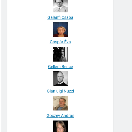
Galánfi Csaba
Gáspár Éva
Gellérfi Bence
Gianluigi Nuzzi
Göczey András