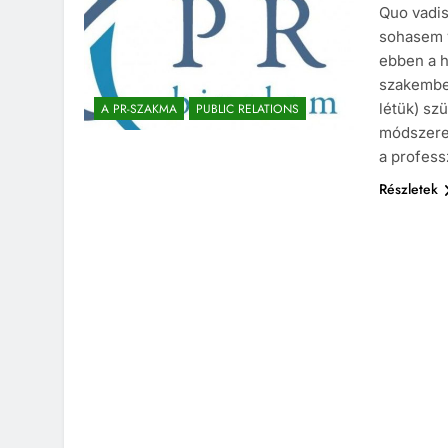
Quo vadi
sohasem 
ebben a 
szakember
létük) sz
A PR-SZAKMA
PUBLIC RELATIONS
módszerek
a profes
Részletek