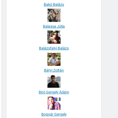
Bakó Balázs
Balassa Júlia
Balázsfalvi Balázs
Bátyi Zoltán
Biró Gergely Ádám
Bognár Gergely