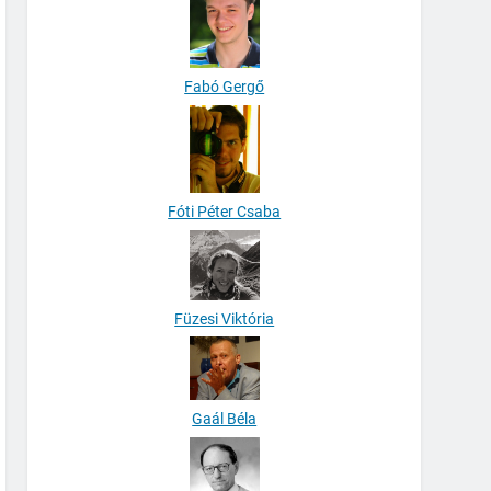
Fabó Gergő
Fóti Péter Csaba
Füzesi Viktória
Gaál Béla