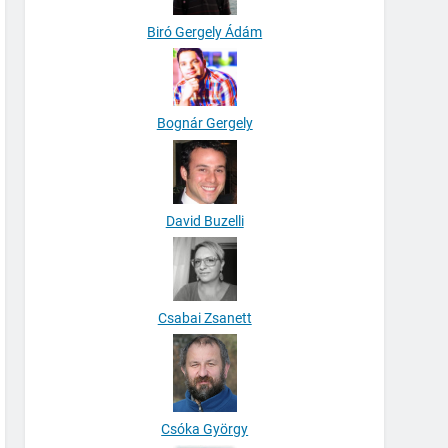
Biró Gergely Ádám
Bognár Gergely
David Buzelli
Csabai Zsanett
Csóka György