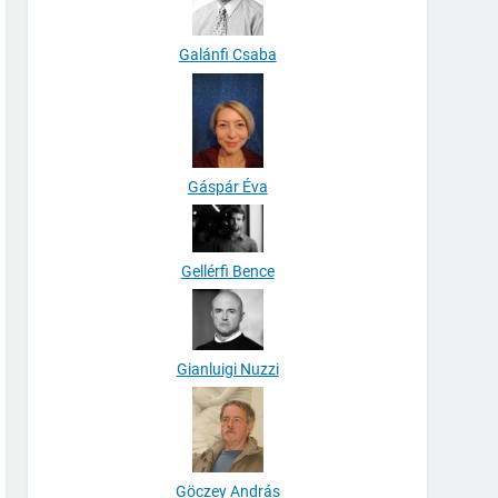
Galánfi Csaba
Gáspár Éva
Gellérfi Bence
Gianluigi Nuzzi
Göczey András