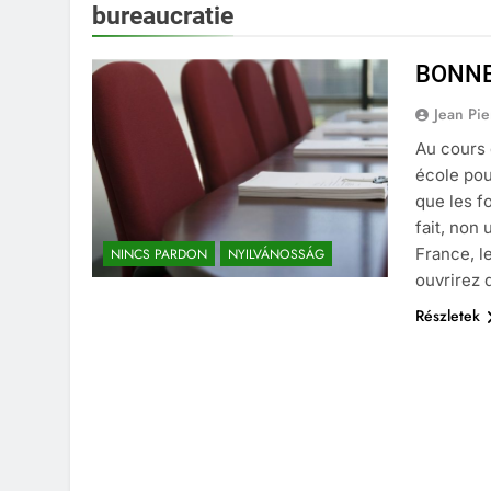
bureaucratie
BONNE
Jean Pi
Au cours 
école pou
que les f
fait, no
France, l
NINCS PARDON
NYILVÁNOSSÁG
ouvrirez 
Részletek