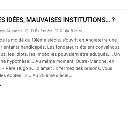
S IDÉES, MAUVAISES INSTITUTIONS… ?
erre Aussems
11 Év Ezelőtt
0
5 Mins
de la moitié du 19ième siècle, s’ouvrit en Angleterre une
r enfants handicapés. Les fondateurs étaient convaincus
ous, les idiots, les imbéciles pouvaient être éduqués…. Un
n une hypothèse…. Au même moment, Outre-Manche, en
e « Père Hugo »… clamait : « fermez des prisons, vous
des écoles ! »… Au 20ième siècle,…