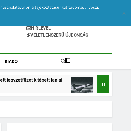
használatával ön a tájékoztatásunkat tudomásul veszi.
HÍRLEVÉL
VÉLETLENSZERŰ ÚJDONSÁG
KIADÓ
t kitépett lapjai
Drone – egy elveszett jegyzet
2 Hónap Ezelőtt