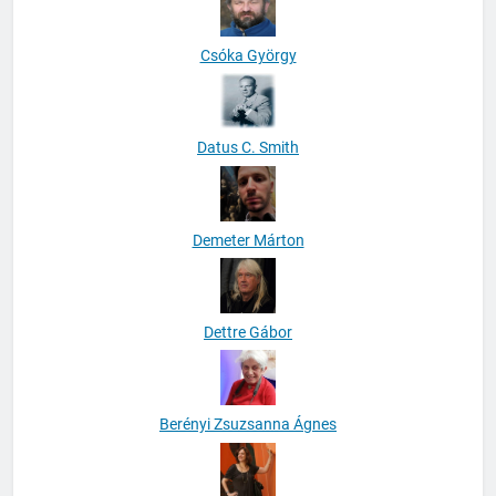
Csóka György
Datus C. Smith
Demeter Márton
Dettre Gábor
Berényi Zsuzsanna Ágnes