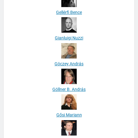
Gellérfi Bence
Gianluigi Nuzzi
Göczey András
Göllner B. András
Gősi Mariann