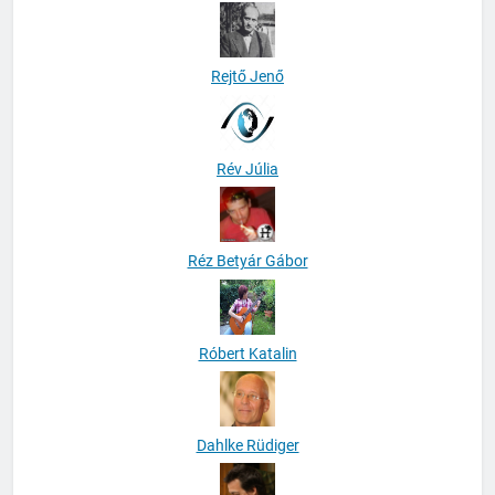
Rejtő Jenő
Rév Júlia
Réz Betyár Gábor
Róbert Katalin
Dahlke Rüdiger