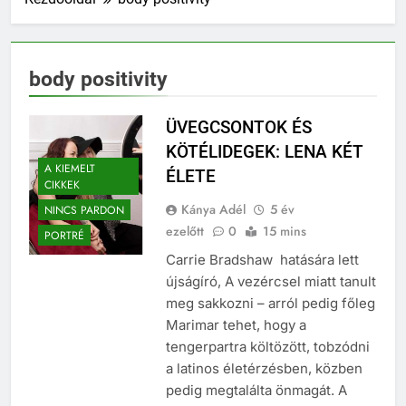
body positivity
ÜVEGCSONTOK ÉS
KÖTÉLIDEGEK: LENA KÉT
A KIEMELT
ÉLETE
CIKKEK
Kánya Adél
5 év
NINCS PARDON
ezelőtt
0
15 mins
PORTRÉ
Carrie Bradshaw hatására lett
újságíró, A vezércsel miatt tanult
meg sakkozni – arról pedig főleg
Marimar tehet, hogy a
tengerpartra költözött, tobzódni
a latinos életérzésben, közben
pedig megtalálta önmagát. A