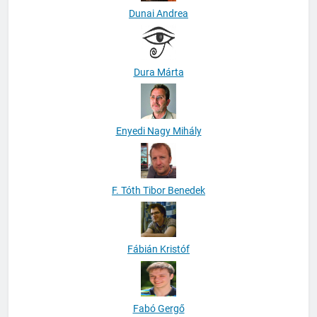
Dunai Andrea
Dura Márta
Enyedi Nagy Mihály
F. Tóth Tibor Benedek
Fábián Kristóf
Fabó Gergő