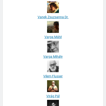
Vanek Zsuzsanna Dr.
Varga Máté
Varga Mihály
Vilem Flusser
Virág Pál