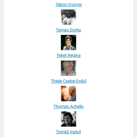
Tábori György
Tamás Dorka
Teket Regina
Thiele-Csekei Enikő
Thomas Achelis
Tomáš Vašut