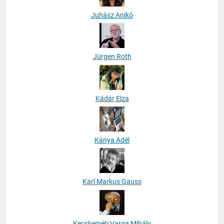
Juhász Anikó
Jürgen Roth
Kádár Elza
Kánya Adél
Karl Markus Gauss
Kecskeméti Varga Mihály