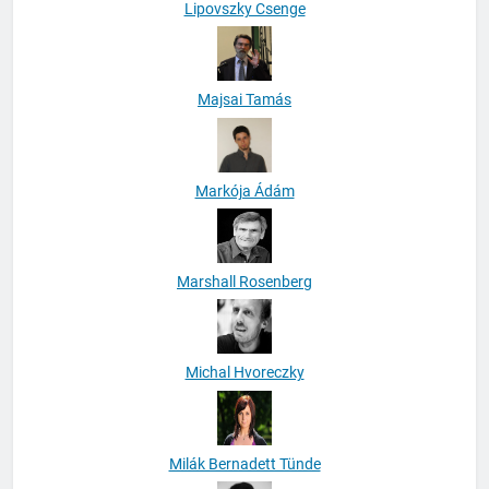
Lipovszky Csenge
Majsai Tamás
Markója Ádám
Marshall Rosenberg
Michal Hvoreczky
Milák Bernadett Tünde