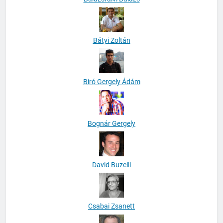
Bátyi Zoltán
Biró Gergely Ádám
Bognár Gergely
David Buzelli
Csabai Zsanett