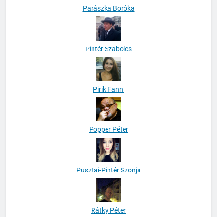
Parászka Boróka
Pintér Szabolcs
Pirik Fanni
Popper Péter
Pusztai-Pintér Szonja
Rátky Péter