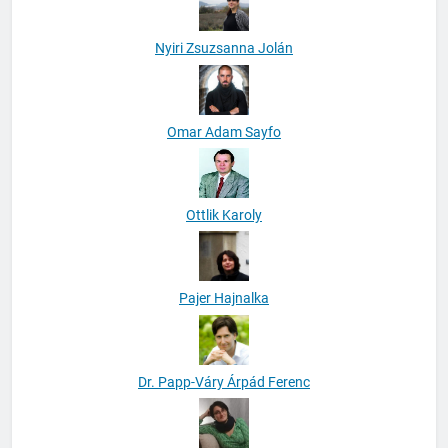
Nyiri Zsuzsanna Jolán
Omar Adam Sayfo
Ottlik Karoly
Pajer Hajnalka
Dr. Papp-Váry Árpád Ferenc