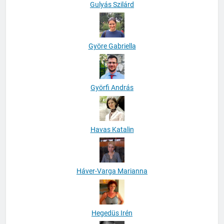
Gulyás Szilárd
Györe Gabriella
Györfi András
Havas Katalin
Háver-Varga Marianna
Hegedüs Irén