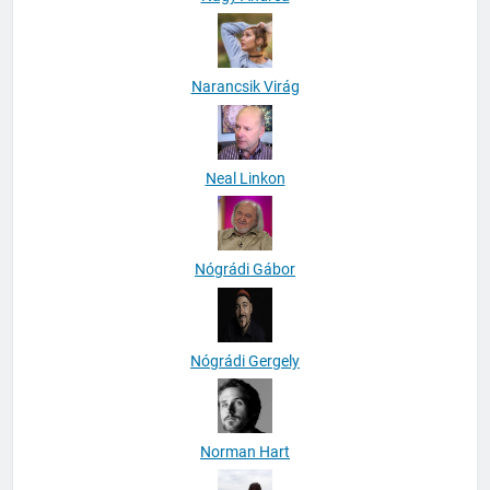
Narancsik Virág
Neal Linkon
Nógrádi Gábor
Nógrádi Gergely
Norman Hart