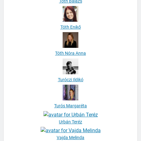
Tóth Balázs
Tóth Enikő
Tóth Nóra Anna
Turóczi Ildikó
Turós Margaréta
Urbán Teréz
Vajda Melinda