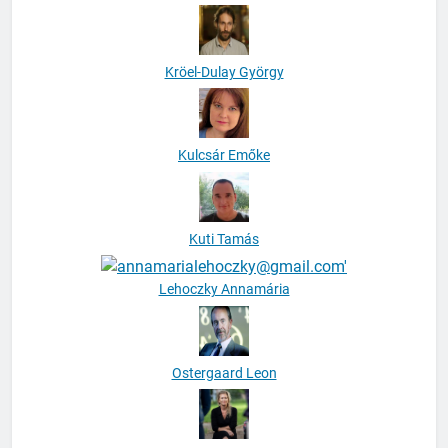
Kröel-Dulay György
Kulcsár Emőke
Kuti Tamás
Lehoczky Annamária
Ostergaard Leon