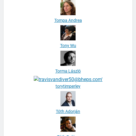
Tompa Andrea
Tony Wu
Torma László
torytimperley
Tóth Adorján