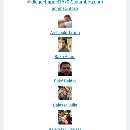
anhmacintosh
Archibald Tatum
Bakó Ádám
Bakó Balázs
Balassa Júlia
Balázsfalvi Balázs