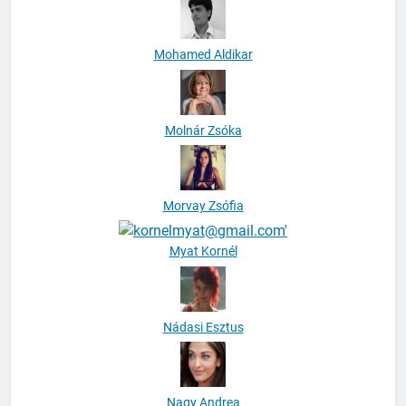
Mohamed Aldikar
Molnár Zsóka
Morvay Zsófia
Myat Kornél
Nádasi Esztus
Nagy Andrea