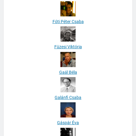
Fóti Péter Csaba
Füzesi Viktória
Gaál Béla
Galánfi Csaba
Gáspár Éva