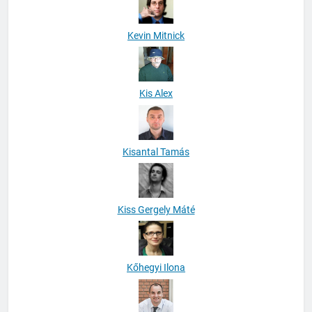
Kevin Mitnick
Kis Alex
Kisantal Tamás
Kiss Gergely Máté
Kőhegyi Ilona