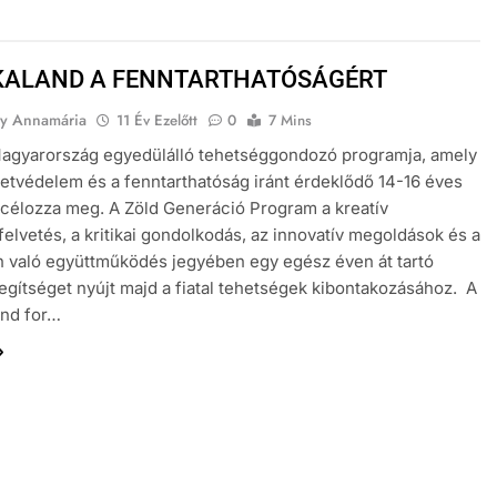
KALAND A FENNTARTHATÓSÁGÉRT
y Annamária
11 Év Ezelőtt
0
7 Mins
gyarország egyedülálló tehetséggondozó programja, amely
etvédelem és a fenntarthatóság iránt érdeklődő 14-16 éves
 célozza meg. A Zöld Generáció Program a kreatív
elvetés, a kritikai gondolkodás, az innovatív megoldások és a
 való együttműködés jegyében egy egész éven át tartó
egítséget nyújt majd a fiatal tehetségek kibontakozásához. A
und for…