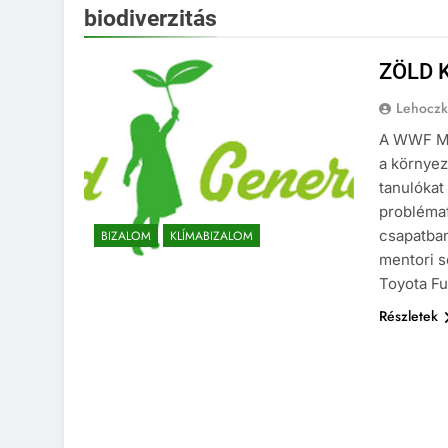
biodiverzitás
ZÖLD 
Lehoczk
A WWF Ma
a környez
tanulókat
problémaf
csapatban
BIZALOM
KLÍMABIZALOM
mentori s
Toyota F
Részletek