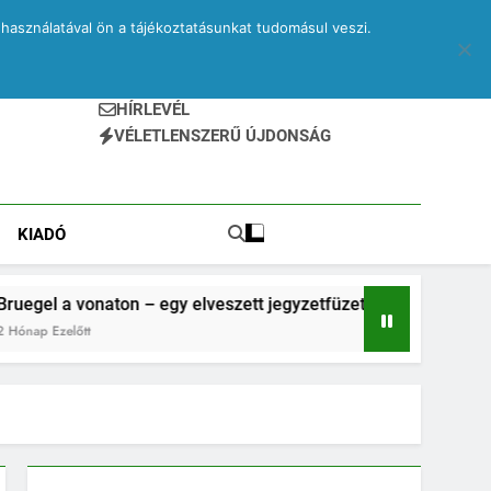
használatával ön a tájékoztatásunkat tudomásul veszi.
HÍRLEVÉL
VÉLETLENSZERŰ ÚJDONSÁG
KIADÓ
ton – egy elveszett jegyzetfüzet kitépett lapjai