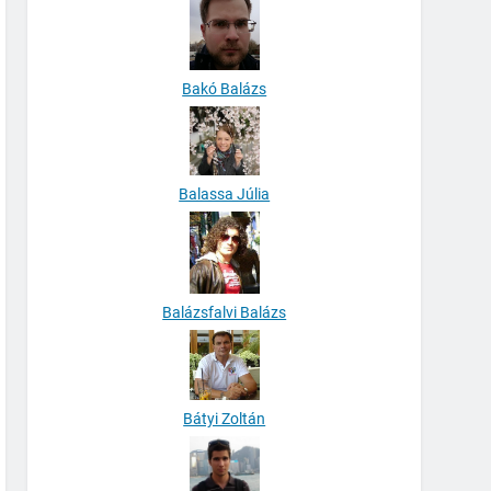
Bakó Balázs
Balassa Júlia
Balázsfalvi Balázs
Bátyi Zoltán