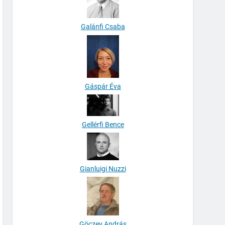
Galánfi Csaba
Gáspár Éva
Gellérfi Bence
Gianluigi Nuzzi
Göczey András