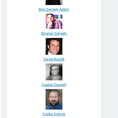
Biró Gergely Ádám
Bognár Gergely
David Buzelli
Csabai Zsanett
Csóka György