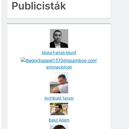
Publicisták
Abdul-Fattah Munif
anhmacintosh
Archibald Tatum
Bakó Ádám